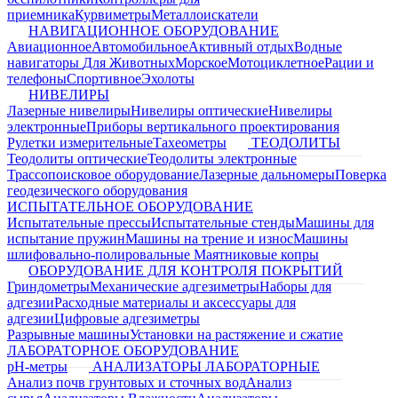
приемника
Курвиметры
Металлоискатели
НАВИГАЦИОННОЕ ОБОРУДОВАНИЕ
Авиационное
Автомобильное
Активный отдых
Водные
навигаторы
Для Животных
Морское
Мотоциклетное
Рации и
телефоны
Спортивное
Эхолоты
НИВЕЛИРЫ
Лазерные нивелиры
Нивелиры оптические
Нивелиры
электронные
Приборы вертикального проектирования
Рулетки измерительные
Тахеометры
ТЕОДОЛИТЫ
Теодолиты оптические
Теодолиты электронные
Трассопоисковое оборудование
Лазерные дальномеры
Поверка
геодезического оборудования
ИСПЫТАТЕЛЬНОЕ ОБОРУДОВАНИЕ
Испытательные прессы
Испытательные стенды
Машины для
испытание пружин
Машины на трение и износ
Машины
шлифовально-полировальные
Маятниковые копры
ОБОРУДОВАНИЕ ДЛЯ КОНТРОЛЯ ПОКРЫТИЙ
Гриндометры
Механические адгезиметры
Наборы для
адгезии
Расходные материалы и аксессуары для
адгезии
Цифровые адгезиметры
Разрывные машины
Установки на растяжение и сжатие
ЛАБОРАТОРНОЕ ОБОРУДОВАНИЕ
pH-метры
АНАЛИЗАТОРЫ ЛАБОРАТОРНЫЕ
Анализ почв грунтовых и сточных вод
Анализ