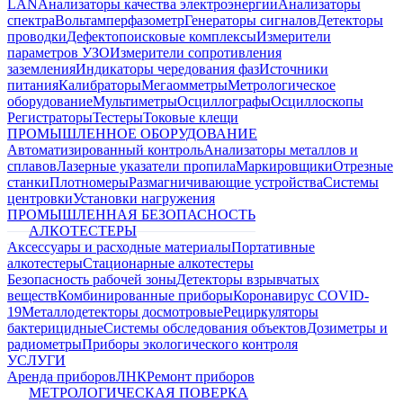
LAN
Анализаторы качества электроэнергии
Анализаторы
спектра
Вольтамперфазометр
Генераторы сигналов
Детекторы
проводки
Дефектопоисковые комплексы
Измерители
параметров УЗО
Измерители сопротивления
заземления
Индикаторы чередования фаз
Источники
питания
Калибраторы
Мегаомметры
Метрологическое
оборудование
Мультиметры
Осциллографы
Осциллоскопы
Регистраторы
Тестеры
Токовые клещи
ПРОМЫШЛЕННОЕ ОБОРУДОВАНИЕ
Автоматизированный контроль
Анализаторы металлов и
сплавов
Лазерные указатели пропила
Маркировщики
Отрезные
станки
Плотномеры
Размагничивающие устройства
Системы
центровки
Установки нагружения
ПРОМЫШЛЕННАЯ БЕЗОПАСНОСТЬ
АЛКОТЕСТЕРЫ
Аксессуары и расходные материалы
Портативные
алкотестеры
Стационарные алкотестеры
Безопасность рабочей зоны
Детекторы взрывчатых
веществ
Комбинированные приборы
Коронавирус COVID-
19
Металлодетекторы досмотровые
Рециркуляторы
бактерицидные
Системы обследования объектов
Дозиметры и
радиометры
Приборы экологического контроля
УСЛУГИ
Аренда приборов
ЛНК
Ремонт приборов
МЕТРОЛОГИЧЕСКАЯ ПОВЕРКА