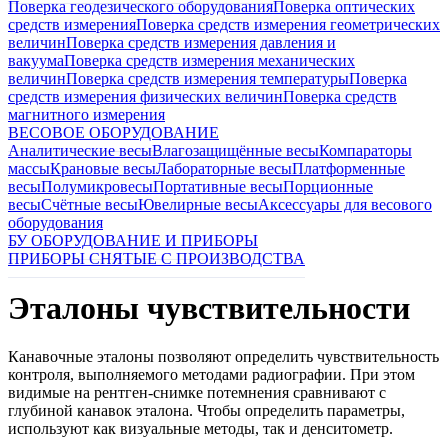
Поверка геодезического оборудования
Поверка оптических
средств измерения
Поверка средств измерения геометрических
величин
Поверка средств измерения давления и
вакуума
Поверка средств измерения механических
величин
Поверка средств измерения температуры
Поверка
средств измерения физических величин
Поверка средств
магнитного измерения
ВЕСОВОЕ ОБОРУДОВАНИЕ
Аналитические весы
Влагозащищённые весы
Компараторы
массы
Крановые весы
Лабораторные весы
Платформенные
весы
Полумикровесы
Портативные весы
Порционные
весы
Счётные весы
Ювелирные весы
Аксессуары для весового
оборудования
БУ ОБОРУДОВАНИЕ И ПРИБОРЫ
ПРИБОРЫ СНЯТЫЕ С ПРОИЗВОДСТВА
Эталоны чувствительности
Канавочные эталоны позволяют определить чувствительность
контроля, выполняемого методами радиографии. При этом
видимые на рентген-снимке потемнения сравнивают с
глубиной канавок эталона. Чтобы определить параметры,
используют как визуальные методы, так и денситометр.