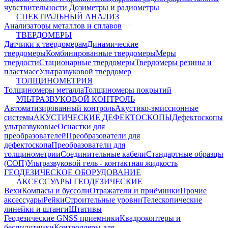
чувствительности
Дозиметры и радиометры
СПЕКТРАЛЬНЫЙ АНАЛИЗ
Анализаторы металлов и сплавов
ТВЕРДОМЕРЫ
Датчики к твердомерам
Динамические
твердомеры
Комбинированные твердомеры
Меры
твердости
Стационарные твердомеры
Твердомеры резины и
пластмасс
Ультразвуковой твердомер
ТОЛЩИНОМЕТРИЯ
Толщиномеры металла
Толщиномеры покрытий
УЛЬТРАЗВУКОВОЙ КОНТРОЛЬ
Автоматизированный контроль
Акустико-эмиссионные
системы
АКУСТИЧЕСКИЕ ДЕФЕКТОСКОПЫ
Дефектоскопы
ультразвуковые
Оснастки для
преобразователей
Преобразователи для
дефектоскопа
Преобразователи для
толщинометрии
Соединительные кабели
Стандартные образцы
(СОП)
Ультразвуковой гель - контактная жидкость
ГЕОДЕЗИЧЕСКОЕ ОБОРУДОВАНИЕ
АКСЕССУАРЫ ГЕОДЕЗИЧЕСКИЕ
Вехи
Компасы и буссоли
Отражатели и приёмники
Прочие
аксессуары
Рейки
Строительные уровни
Телескопические
линейки и штанги
Штативы
Геодезические GNSS приемники
Квадрокоптеры и
беспилотники
Контроллеры для