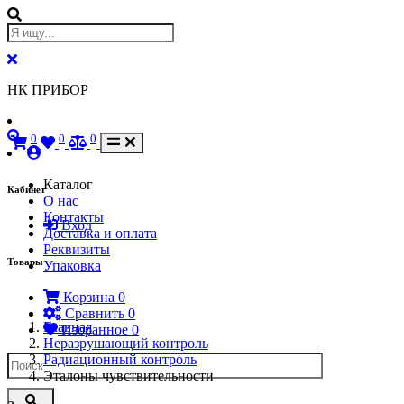
НК ПРИБОР
0
0
0
Каталог
Кабинет
О нас
Контакты
Вход
Доставка и оплата
Реквизиты
Товары
Упаковка
Корзина
0
Сравнить
0
Главная
Избранное
0
Неразрушающий контроль
Радиационный контроль
Эталоны чувствительности