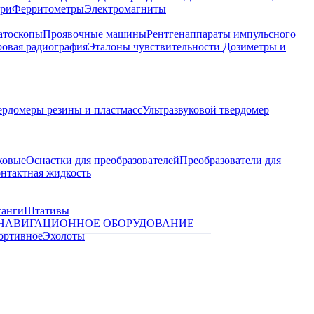
ари
Ферритометры
Электромагниты
атоскопы
Проявочные машины
Рентгенаппараты импульсного
овая радиография
Эталоны чувствительности
Дозиметры и
ердомеры резины и пластмасс
Ультразвуковой твердомер
ковые
Оснастки для преобразователей
Преобразователи для
контактная жидкость
танги
Штативы
НАВИГАЦИОННОЕ ОБОРУДОВАНИЕ
ортивное
Эхолоты