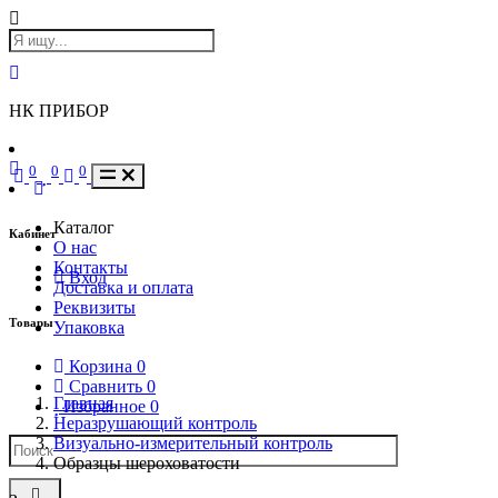
НК ПРИБОР
0
0
0
Каталог
Кабинет
О нас
Контакты
Вход
Доставка и оплата
Реквизиты
Товары
Упаковка
Корзина
0
Сравнить
0
Главная
Избранное
0
Неразрушающий контроль
Визуально-измерительный контроль
Образцы шероховатости