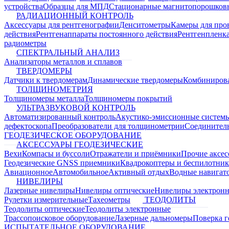
устройства
Образцы для МПД
Стационарные магнитопорошков
РАДИАЦИОННЫЙ КОНТРОЛЬ
Аксессуары для рентгенографии
Денситометры
Камеры для про
действия
Рентгенаппараты постоянного действия
Рентгенпленк
радиометры
СПЕКТРАЛЬНЫЙ АНАЛИЗ
Анализаторы металлов и сплавов
ТВЕРДОМЕРЫ
Датчики к твердомерам
Динамические твердомеры
Комбиниров
ТОЛЩИНОМЕТРИЯ
Толщиномеры металла
Толщиномеры покрытий
УЛЬТРАЗВУКОВОЙ КОНТРОЛЬ
Автоматизированный контроль
Акустико-эмиссионные систем
дефектоскопа
Преобразователи для толщинометрии
Соединител
ГЕОДЕЗИЧЕСКОЕ ОБОРУДОВАНИЕ
АКСЕССУАРЫ ГЕОДЕЗИЧЕСКИЕ
Вехи
Компасы и буссоли
Отражатели и приёмники
Прочие аксес
Геодезические GNSS приемники
Квадрокоптеры и беспилотни
Авиационное
Автомобильное
Активный отдых
Водные навига
НИВЕЛИРЫ
Лазерные нивелиры
Нивелиры оптические
Нивелиры электрон
Рулетки измерительные
Тахеометры
ТЕОДОЛИТЫ
Теодолиты оптические
Теодолиты электронные
Трассопоисковое оборудование
Лазерные дальномеры
Поверка г
ИСПЫТАТЕЛЬНОЕ ОБОРУДОВАНИЕ