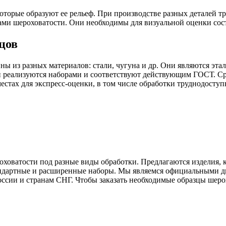
оторые образуют ее рельеф. При производстве разных деталей т
цами шероховатости. Они необходимы для визуальной оценки сос
цов
ы из разных материалов: стали, чугуна и др. Они являются эт
и реализуются наборами и соответствуют действующим ГОСТ. Ср
естах для экспресс-оценки, в том числе обработки труднодосту
ховатости под разные виды обработки. Предлагаются изделия, 
тандартные и расширенные наборы. Мы являемся официальными д
ссии и странам СНГ. Чтобы заказать необходимые образцы шерох