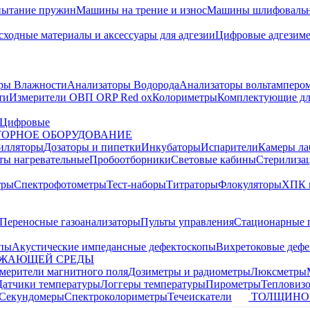
пытание пружин
Машины на трение и износ
Машины шлифовальн
сходные материалы и аксессуары для адгезии
Цифровые адгезим
ры Влажности
Анализаторы Водорода
Анализаторы вольтамперо
ти
Измерители ОВП ORP Red ox
Колориметры
Комплектующие дл
Цифровые
ОРНОЕ ОБОРУДОВАНИЕ
илляторы
Дозаторы и пипетки
Инкубаторы
Испарители
Камеры ла
ты нагревательные
Пробоотборники
Световые кабины
Стерилиза
тры
Спектрофотометры
Тест-наборы
Титраторы
Флокуляторы
ХПК 
Переносные газоанализаторы
Пульты управления
Стационарные 
опы
Акустические импедансные дефектоскопы
Вихретоковые дефе
УЖАЮЩЕЙ СРЕДЫ
змерители магнитного поля
Дозиметры и радиометры
Люксметры
Датчики температуры
Логгеры температуры
Пирометры
Тепловиз
Секундомеры
Спектроколориметры
Течеискатели
ТОЛЩИНО