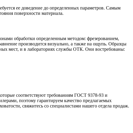
ребуется ее доведение до определенных параметров. Самым
тояния поверхности материала.
алонами обработки определенным методом: фрезерованием,
авнение производится визуально, а также на ощупь. Образцы
пных мест, и в лабораториях службы ОТК. Они востребованы:
которые соответствуют требованиям ГОСТ 9378-93 и
илерами, поэтому гарантируем качество предлагаемых
оватости, свяжитесь со специалистами нашего отдела продаж.