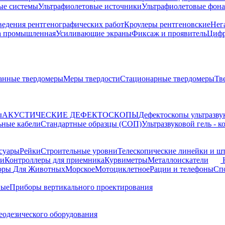
ые системы
Ультрафиолетовые источники
Ультрафиолетовые фон
ведения рентгенографических работ
Кроулеры рентгеновские
Нег
а промышленная
Усиливающие экраны
Фиксаж и проявитель
Цифр
анные твердомеры
Меры твердости
Стационарные твердомеры
Тв
ы
АКУСТИЧЕСКИЕ ДЕФЕКТОСКОПЫ
Дефектоскопы ультразву
ьные кабели
Стандартные образцы (СОП)
Ультразвуковой гель - 
суары
Рейки
Строительные уровни
Телескопические линейки и ш
ки
Контроллеры для приемника
Курвиметры
Металлоискатели
торы
Для Животных
Морское
Мотоциклетное
Рации и телефоны
Сп
ные
Приборы вертикального проектирования
еодезического оборудования