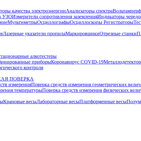
торы качества электроэнергии
Анализаторы спектра
Вольтамперф
в УЗО
Измерители сопротивления заземления
Индикаторы чередо
ание
Мультиметры
Осциллографы
Осциллоскопы
Регистраторы
Тес
ов
Лазерные указатели пропила
Маркировщики
Отрезные станки
П
тационарные алкотестеры
бинированные приборы
Коронавирус COVID-19
Металлодетекто
гического контроля
АЯ ПОВЕРКА
дств измерения
Поверка средств измерения геометрических вели
ерения температуры
Поверка средств измерения физических вел
сы
Крановые весы
Лабораторные весы
Платформенные весы
Полум