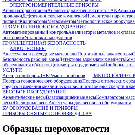
ЭЛЕКТРОИЗМЕРИТЕЛЬНЫЕ ПРИБОРЫ
Анализаторы батарей
Анализаторы качества сетей LAN
Анализа
проводки
Дефектопоисковые комплексы
Измерители параметро
питания
Калибраторы
Мегаомметры
Метрологическое оборудов
ПРОМЫШЛЕННОЕ ОБОРУДОВАНИЕ
Автоматизированный контроль
Анализаторы металлов и сплав
центровки
Установки нагружения
ПРОМЫШЛЕННАЯ БЕЗОПАСНОСТЬ
АЛКОТЕСТЕРЫ
Аксессуары и расходные материалы
Портативные алкотестеры
С
Безопасность рабочей зоны
Детекторы взрывчатых веществ
Ком
обследования объектов
Дозиметры и радиометры
Приборы эколо
УСЛУГИ
Аренда приборов
ЛНК
Ремонт приборов
МЕТРОЛОГИЧЕСК
Поверка геодезического оборудования
Поверка оптических сре
средств измерения механических величин
Поверка средств изм
ВЕСОВОЕ ОБОРУДОВАНИЕ
Аналитические весы
Влагозащищённые весы
Компараторы мас
весы
Ювелирные весы
Аксессуары для весового оборудования
БУ ОБОРУДОВАНИЕ И ПРИБОРЫ
ПРИБОРЫ СНЯТЫЕ С ПРОИЗВОДСТВА
Образцы шероховатости