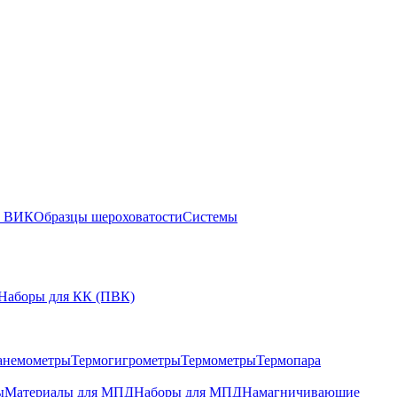
ы ВИК
Образцы шероховатости
Системы
Наборы для КК (ПВК)
анемометры
Термогигрометры
Термометры
Термопара
ы
Материалы для МПД
Наборы для МПД
Намагничивающие