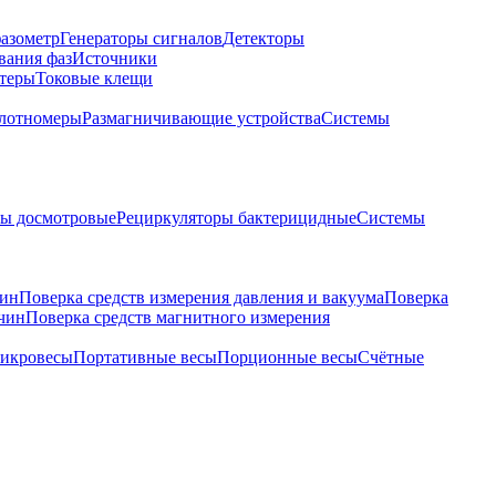
азометр
Генераторы сигналов
Детекторы
вания фаз
Источники
теры
Токовые клещи
лотномеры
Размагничивающие устройства
Системы
ры досмотровые
Рециркуляторы бактерицидные
Системы
чин
Поверка средств измерения давления и вакуума
Поверка
ичин
Поверка средств магнитного измерения
икровесы
Портативные весы
Порционные весы
Счётные