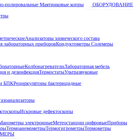
о-полировальные
Маятниковые копры
ОБОРУДОВАНИЕ
етры
метрические
Анализаторы химического состава
я лабораторных приборов
Кондуктометры Солемеры
бораторные
Колбонагреватели
Лабораторная мебель
ция и дезинфекция
Термостаты
Ультразвуковые
и БПК
Рециркуляторы бактерицидные
газоанализаторы
ктоскопы
Искровые дефектоскопы
Манометры электронные
Метеостанции цифровые
Приборы
оры
Термоанемометры
Термогигрометры
Термометры
МЕРЫ