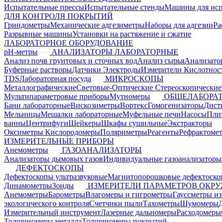
Испытательные прессы
Испытательные стенды
Машины для ис
ДЛЯ КОНТРОЛЯ ПОКРЫТИЙ
Гриндометры
Механические адгезиметры
Наборы для адгезии
Ра
Разрывные машины
Установки на растяжение и сжатие
ЛАБОРАТОРНОЕ ОБОРУДОВАНИЕ
pH-метры
АНАЛИЗАТОРЫ ЛАБОРАТОРНЫЕ
Анализ почв грунтовых и сточных вод
Анализ сырья
Анализато
Буферные растворы
Датчики Электроды
Измерители Кислотнос
TDS
Лабораторная посуда
МИКРОСКОПЫ
Металлографические
Световые-Оптические
Стереоскопические
Мультипараметровые приборы
Мутномеры
ОБЩЕЛАБОРАТ
Бани лабораторные
Вискозиметры
Вортекс
Гомогенизаторы
Дист
Мельницы
Мешалки лабораторные
Муфельные печи
Насосы
Пли
ванны
Центрифуги
Шейкеры
Шкафы сушильные
Экстракторы
Оксиметры Кислородомеры
Поляриметры
Реагенты
Рефрактоме
ИЗМЕРИТЕЛЬНЫЕ ПРИБОРЫ
Анемометры
ГАЗОАНАЛИЗАТОРЫ
Анализаторы дымовых газов
Индивидуальные газоанализаторы
ДЕФЕКТОСКОПЫ
Дефектоскопы ультразвуковые
Магнитопорошковые дефектоск
Динамометры
Зонды
ИЗМЕРИТЕЛИ ПАРАМЕТРОВ ОКР
Анемометры
Барометры
Влагомеры и гигрометры
Гауссметры и
экологического контроля
Счетчики пыли
Тахометры
Шумомеры
Измерительный инструмент
Лазерные дальномеры
Расходомеры
Толщиномеры металла
Толщиномеры покрытий