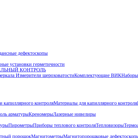
дансные дефектоскопы
ные установки герметичности
ЕЛЬНЫЙ КОНТРОЛЬ
зеркала
Измерители шероховатости
Комплектующие ВИК
Набор
и капиллярного контроля
Материалы для капиллярного контроля
оль арматуры
Креномеры
Лазерные нивелиры
туры
Пирометры
Приборы теплового контроля
Тепловизоры
Термо
тный порошок
Магнитометры
Магнитопорошковые дефектоскоп