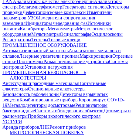
LAN
Анализаторы качества электроэнергии
Анализаторы
спектра
Вольтамперфазометр
Генераторы сигналов
Детекторы
проводки
Дефектопоисковые комплексы
Измерители
параметров УЗО
Измерители сопротивления
заземления
Индикаторы чередования фаз
Источники
питания
Калибраторы
Мегаомметры
Метрологическое
оборудование
Мультиметры
Осциллографы
Осциллоскопы
Регистраторы
Тестеры
Токовые клещи
ПРОМЫШЛЕННОЕ ОБОРУДОВАНИЕ
Автоматизированный контроль
Анализаторы металлов и
сплавов
Лазерные указатели пропила
Маркировщики
Отрезные
станки
Плотномеры
Размагничивающие устройства
Системы
центровки
Установки нагружения
ПРОМЫШЛЕННАЯ БЕЗОПАСНОСТЬ
АЛКОТЕСТЕРЫ
Аксессуары и расходные материалы
Портативные
алкотестеры
Стационарные алкотестеры
Безопасность рабочей зоны
Детекторы взрывчатых
веществ
Комбинированные приборы
Коронавирус COVID-
19
Металлодетекторы досмотровые
Рециркуляторы
бактерицидные
Системы обследования объектов
Дозиметры и
радиометры
Приборы экологического контроля
УСЛУГИ
Аренда приборов
ЛНК
Ремонт приборов
МЕТРОЛОГИЧЕСКАЯ ПОВЕРКА