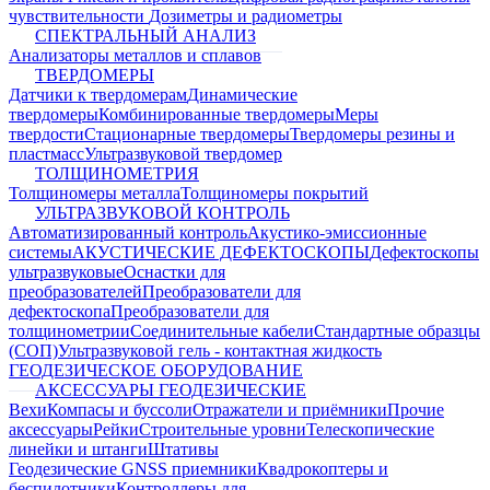
чувствительности
Дозиметры и радиометры
СПЕКТРАЛЬНЫЙ АНАЛИЗ
Анализаторы металлов и сплавов
ТВЕРДОМЕРЫ
Датчики к твердомерам
Динамические
твердомеры
Комбинированные твердомеры
Меры
твердости
Стационарные твердомеры
Твердомеры резины и
пластмасс
Ультразвуковой твердомер
ТОЛЩИНОМЕТРИЯ
Толщиномеры металла
Толщиномеры покрытий
УЛЬТРАЗВУКОВОЙ КОНТРОЛЬ
Автоматизированный контроль
Акустико-эмиссионные
системы
АКУСТИЧЕСКИЕ ДЕФЕКТОСКОПЫ
Дефектоскопы
ультразвуковые
Оснастки для
преобразователей
Преобразователи для
дефектоскопа
Преобразователи для
толщинометрии
Соединительные кабели
Стандартные образцы
(СОП)
Ультразвуковой гель - контактная жидкость
ГЕОДЕЗИЧЕСКОЕ ОБОРУДОВАНИЕ
АКСЕССУАРЫ ГЕОДЕЗИЧЕСКИЕ
Вехи
Компасы и буссоли
Отражатели и приёмники
Прочие
аксессуары
Рейки
Строительные уровни
Телескопические
линейки и штанги
Штативы
Геодезические GNSS приемники
Квадрокоптеры и
беспилотники
Контроллеры для