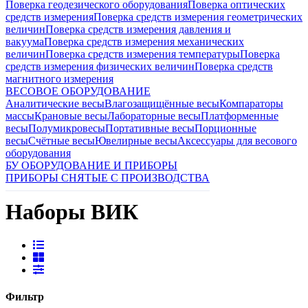
Поверка геодезического оборудования
Поверка оптических
средств измерения
Поверка средств измерения геометрических
величин
Поверка средств измерения давления и
вакуума
Поверка средств измерения механических
величин
Поверка средств измерения температуры
Поверка
средств измерения физических величин
Поверка средств
магнитного измерения
ВЕСОВОЕ ОБОРУДОВАНИЕ
Аналитические весы
Влагозащищённые весы
Компараторы
массы
Крановые весы
Лабораторные весы
Платформенные
весы
Полумикровесы
Портативные весы
Порционные
весы
Счётные весы
Ювелирные весы
Аксессуары для весового
оборудования
БУ ОБОРУДОВАНИЕ И ПРИБОРЫ
ПРИБОРЫ СНЯТЫЕ С ПРОИЗВОДСТВА
Наборы ВИК
Фильтр