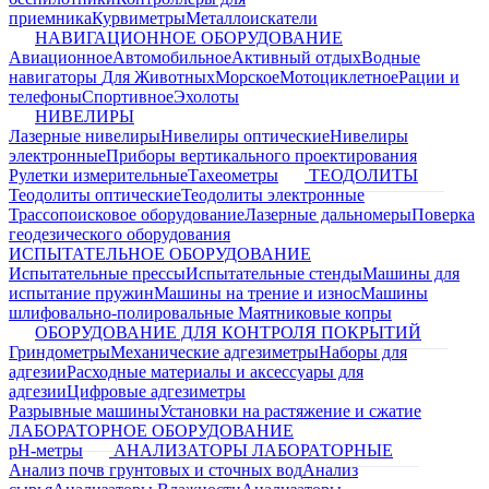
приемника
Курвиметры
Металлоискатели
НАВИГАЦИОННОЕ ОБОРУДОВАНИЕ
Авиационное
Автомобильное
Активный отдых
Водные
навигаторы
Для Животных
Морское
Мотоциклетное
Рации и
телефоны
Спортивное
Эхолоты
НИВЕЛИРЫ
Лазерные нивелиры
Нивелиры оптические
Нивелиры
электронные
Приборы вертикального проектирования
Рулетки измерительные
Тахеометры
ТЕОДОЛИТЫ
Теодолиты оптические
Теодолиты электронные
Трассопоисковое оборудование
Лазерные дальномеры
Поверка
геодезического оборудования
ИСПЫТАТЕЛЬНОЕ ОБОРУДОВАНИЕ
Испытательные прессы
Испытательные стенды
Машины для
испытание пружин
Машины на трение и износ
Машины
шлифовально-полировальные
Маятниковые копры
ОБОРУДОВАНИЕ ДЛЯ КОНТРОЛЯ ПОКРЫТИЙ
Гриндометры
Механические адгезиметры
Наборы для
адгезии
Расходные материалы и аксессуары для
адгезии
Цифровые адгезиметры
Разрывные машины
Установки на растяжение и сжатие
ЛАБОРАТОРНОЕ ОБОРУДОВАНИЕ
pH-метры
АНАЛИЗАТОРЫ ЛАБОРАТОРНЫЕ
Анализ почв грунтовых и сточных вод
Анализ