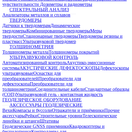
чувствительности
Дозиметры и радиометры
СПЕКТРАЛЬНЫЙ АНАЛИЗ
Анализаторы металлов и сплавов
ТВЕРДОМЕРЫ
Датчики к твердомерам
Динамические
твердомеры
Комбинированные твердомеры
Меры
твердости
Стационарные твердомеры
Твердомеры резины и
пластмасс
Ультразвуковой твердомер
ТОЛЩИНОМЕТРИЯ
Толщиномеры металла
Толщиномеры покрытий
УЛЬТРАЗВУКОВОЙ КОНТРОЛЬ
Автоматизированный контроль
Акустико-эмиссионные
системы
АКУСТИЧЕСКИЕ ДЕФЕКТОСКОПЫ
Дефектоскопы
ультразвуковые
Оснастки для
преобразователей
Преобразователи для
дефектоскопа
Преобразователи для
толщинометрии
Соединительные кабели
Стандартные образцы
(СОП)
Ультразвуковой гель - контактная жидкость
ГЕОДЕЗИЧЕСКОЕ ОБОРУДОВАНИЕ
АКСЕССУАРЫ ГЕОДЕЗИЧЕСКИЕ
Вехи
Компасы и буссоли
Отражатели и приёмники
Прочие
аксессуары
Рейки
Строительные уровни
Телескопические
линейки и штанги
Штативы
Геодезические GNSS приемники
Квадрокоптеры и
беспилотники
Контроллеры для