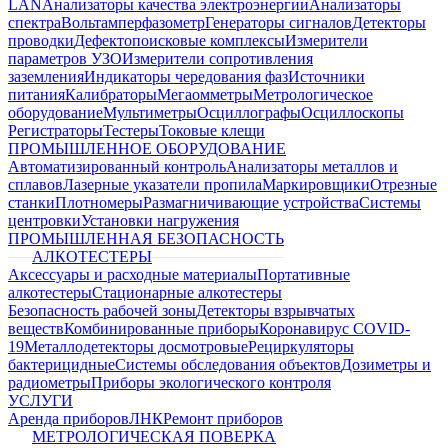
LAN
Анализаторы качества электроэнергии
Анализаторы
спектра
Вольтамперфазометр
Генераторы сигналов
Детекторы
проводки
Дефектопоисковые комплексы
Измерители
параметров УЗО
Измерители сопротивления
заземления
Индикаторы чередования фаз
Источники
питания
Калибраторы
Мегаомметры
Метрологическое
оборудование
Мультиметры
Осциллографы
Осциллоскопы
Регистраторы
Тестеры
Токовые клещи
ПРОМЫШЛЕННОЕ ОБОРУДОВАНИЕ
Автоматизированный контроль
Анализаторы металлов и
сплавов
Лазерные указатели пропила
Маркировщики
Отрезные
станки
Плотномеры
Размагничивающие устройства
Системы
центровки
Установки нагружения
ПРОМЫШЛЕННАЯ БЕЗОПАСНОСТЬ
АЛКОТЕСТЕРЫ
Аксессуары и расходные материалы
Портативные
алкотестеры
Стационарные алкотестеры
Безопасность рабочей зоны
Детекторы взрывчатых
веществ
Комбинированные приборы
Коронавирус COVID-
19
Металлодетекторы досмотровые
Рециркуляторы
бактерицидные
Системы обследования объектов
Дозиметры и
радиометры
Приборы экологического контроля
УСЛУГИ
Аренда приборов
ЛНК
Ремонт приборов
МЕТРОЛОГИЧЕСКАЯ ПОВЕРКА