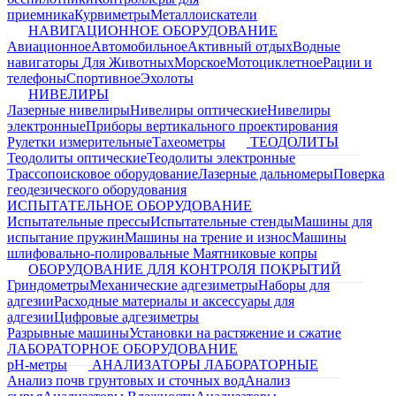
приемника
Курвиметры
Металлоискатели
НАВИГАЦИОННОЕ ОБОРУДОВАНИЕ
Авиационное
Автомобильное
Активный отдых
Водные
навигаторы
Для Животных
Морское
Мотоциклетное
Рации и
телефоны
Спортивное
Эхолоты
НИВЕЛИРЫ
Лазерные нивелиры
Нивелиры оптические
Нивелиры
электронные
Приборы вертикального проектирования
Рулетки измерительные
Тахеометры
ТЕОДОЛИТЫ
Теодолиты оптические
Теодолиты электронные
Трассопоисковое оборудование
Лазерные дальномеры
Поверка
геодезического оборудования
ИСПЫТАТЕЛЬНОЕ ОБОРУДОВАНИЕ
Испытательные прессы
Испытательные стенды
Машины для
испытание пружин
Машины на трение и износ
Машины
шлифовально-полировальные
Маятниковые копры
ОБОРУДОВАНИЕ ДЛЯ КОНТРОЛЯ ПОКРЫТИЙ
Гриндометры
Механические адгезиметры
Наборы для
адгезии
Расходные материалы и аксессуары для
адгезии
Цифровые адгезиметры
Разрывные машины
Установки на растяжение и сжатие
ЛАБОРАТОРНОЕ ОБОРУДОВАНИЕ
pH-метры
АНАЛИЗАТОРЫ ЛАБОРАТОРНЫЕ
Анализ почв грунтовых и сточных вод
Анализ