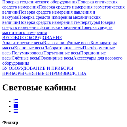
Поверка геодезического оборудования
Поверка оптических
средств измерения
Поверка средств измерения геометрических
величин
Поверка средств измерения давления и
вакуума
Поверка средств измерения механических
величин
Поверка средств измерения температуры
Поверка
средств измерения физических величин
Поверка средств
магнитного измерения
ВЕСОВОЕ ОБОРУДОВАНИЕ
Аналитические весы
Влагозащищённые весы
Компараторы
массы
Крановые весы
Лабораторные весы
Платформенные
весы
Полумикровесы
Портативные весы
Порционные
весы
Счётные весы
Ювелирные весы
Аксессуары для весового
оборудования
БУ ОБОРУДОВАНИЕ И ПРИБОРЫ
ПРИБОРЫ СНЯТЫЕ С ПРОИЗВОДСТВА
Световые кабины
Фильтр