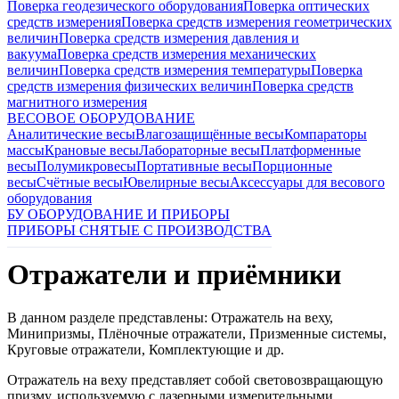
Поверка геодезического оборудования
Поверка оптических
средств измерения
Поверка средств измерения геометрических
величин
Поверка средств измерения давления и
вакуума
Поверка средств измерения механических
величин
Поверка средств измерения температуры
Поверка
средств измерения физических величин
Поверка средств
магнитного измерения
ВЕСОВОЕ ОБОРУДОВАНИЕ
Аналитические весы
Влагозащищённые весы
Компараторы
массы
Крановые весы
Лабораторные весы
Платформенные
весы
Полумикровесы
Портативные весы
Порционные
весы
Счётные весы
Ювелирные весы
Аксессуары для весового
оборудования
БУ ОБОРУДОВАНИЕ И ПРИБОРЫ
ПРИБОРЫ СНЯТЫЕ С ПРОИЗВОДСТВА
Отражатели и приёмники
В данном разделе представлены: Отражатель на веху,
Минипризмы, Плёночные отражатели, Призменные системы,
Круговые отражатели, Комплектующие и др.
Отражатель на веху представляет собой световозвращающую
призму, используемую с лазерными измерительными