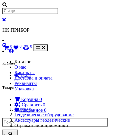
НК ПРИБОР
0
0
0
Каталог
Кабинет
О нас
Контакты
Вход
Доставка и оплата
Реквизиты
Товары
Упаковка
Корзина
0
Сравнить
0
Главная
Избранное
0
Геодезическое оборудование
Аксессуары геодезические
Отражатели и приёмники