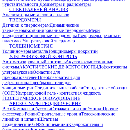
чувствительности
Дозиметры и радиометры
СПЕКТРАЛЬНЫЙ АНАЛИЗ
Анализаторы металлов и сплавов
ТВЕРДОМЕРЫ
Датчики к твердомерам
Динамические
твердомеры
Комбинированные твердомеры
Меры
твердости
Стационарные твердомеры
Твердомеры резины и
пластмасс
Ультразвуковой твердомер
ТОЛЩИНОМЕТРИЯ
Толщиномеры металла
Толщиномеры покрытий
УЛЬТРАЗВУКОВОЙ КОНТРОЛЬ
Автоматизированный контроль
Акустико-эмиссионные
системы
АКУСТИЧЕСКИЕ ДЕФЕКТОСКОПЫ
Дефектоскопы
ультразвуковые
Оснастки для
преобразователей
Преобразователи для
дефектоскопа
Преобразователи для
толщинометрии
Соединительные кабели
Стандартные образцы
(СОП)
Ультразвуковой гель - контактная жидкость
ГЕОДЕЗИЧЕСКОЕ ОБОРУДОВАНИЕ
АКСЕССУАРЫ ГЕОДЕЗИЧЕСКИЕ
Вехи
Компасы и буссоли
Отражатели и приёмники
Прочие
аксессуары
Рейки
Строительные уровни
Телескопические
линейки и штанги
Штативы
Геодезические GNSS приемники
Квадрокоптеры и
беспилотники
Контроллеры для