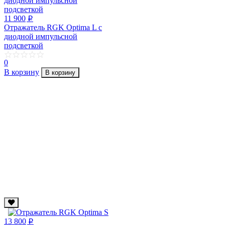
11 900
p
Отражатель RGK Optima L с
диодной импульсной
подсветкой
0
В корзину
В корзину
13 800
p