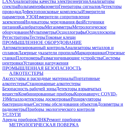
LAN
Анализаторы качества электроэнергии
Анализаторы
спектра
Вольтамперфазометр
Генераторы сигналов
Детекторы
проводки
Дефектопоисковые комплексы
Измерители
параметров УЗО
Измерители сопротивления
заземления
Индикаторы чередования фаз
Источники
питания
Калибраторы
Мегаомметры
Метрологическое
оборудование
Мультиметры
Осциллографы
Осциллоскопы
Регистраторы
Тестеры
Токовые клещи
ПРОМЫШЛЕННОЕ ОБОРУДОВАНИЕ
Автоматизированный контроль
Анализаторы металлов и
сплавов
Лазерные указатели пропила
Маркировщики
Отрезные
станки
Плотномеры
Размагничивающие устройства
Системы
центровки
Установки нагружения
ПРОМЫШЛЕННАЯ БЕЗОПАСНОСТЬ
АЛКОТЕСТЕРЫ
Аксессуары и расходные материалы
Портативные
алкотестеры
Стационарные алкотестеры
Безопасность рабочей зоны
Детекторы взрывчатых
веществ
Комбинированные приборы
Коронавирус COVID-
19
Металлодетекторы досмотровые
Рециркуляторы
бактерицидные
Системы обследования объектов
Дозиметры и
радиометры
Приборы экологического контроля
УСЛУГИ
Аренда приборов
ЛНК
Ремонт приборов
МЕТРОЛОГИЧЕСКАЯ ПОВЕРКА