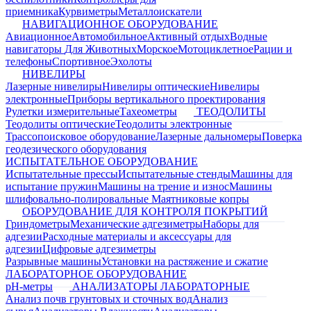
приемника
Курвиметры
Металлоискатели
НАВИГАЦИОННОЕ ОБОРУДОВАНИЕ
Авиационное
Автомобильное
Активный отдых
Водные
навигаторы
Для Животных
Морское
Мотоциклетное
Рации и
телефоны
Спортивное
Эхолоты
НИВЕЛИРЫ
Лазерные нивелиры
Нивелиры оптические
Нивелиры
электронные
Приборы вертикального проектирования
Рулетки измерительные
Тахеометры
ТЕОДОЛИТЫ
Теодолиты оптические
Теодолиты электронные
Трассопоисковое оборудование
Лазерные дальномеры
Поверка
геодезического оборудования
ИСПЫТАТЕЛЬНОЕ ОБОРУДОВАНИЕ
Испытательные прессы
Испытательные стенды
Машины для
испытание пружин
Машины на трение и износ
Машины
шлифовально-полировальные
Маятниковые копры
ОБОРУДОВАНИЕ ДЛЯ КОНТРОЛЯ ПОКРЫТИЙ
Гриндометры
Механические адгезиметры
Наборы для
адгезии
Расходные материалы и аксессуары для
адгезии
Цифровые адгезиметры
Разрывные машины
Установки на растяжение и сжатие
ЛАБОРАТОРНОЕ ОБОРУДОВАНИЕ
pH-метры
АНАЛИЗАТОРЫ ЛАБОРАТОРНЫЕ
Анализ почв грунтовых и сточных вод
Анализ