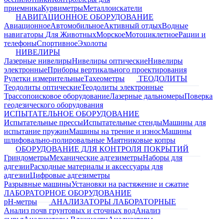
приемника
Курвиметры
Металлоискатели
НАВИГАЦИОННОЕ ОБОРУДОВАНИЕ
Авиационное
Автомобильное
Активный отдых
Водные
навигаторы
Для Животных
Морское
Мотоциклетное
Рации и
телефоны
Спортивное
Эхолоты
НИВЕЛИРЫ
Лазерные нивелиры
Нивелиры оптические
Нивелиры
электронные
Приборы вертикального проектирования
Рулетки измерительные
Тахеометры
ТЕОДОЛИТЫ
Теодолиты оптические
Теодолиты электронные
Трассопоисковое оборудование
Лазерные дальномеры
Поверка
геодезического оборудования
ИСПЫТАТЕЛЬНОЕ ОБОРУДОВАНИЕ
Испытательные прессы
Испытательные стенды
Машины для
испытание пружин
Машины на трение и износ
Машины
шлифовально-полировальные
Маятниковые копры
ОБОРУДОВАНИЕ ДЛЯ КОНТРОЛЯ ПОКРЫТИЙ
Гриндометры
Механические адгезиметры
Наборы для
адгезии
Расходные материалы и аксессуары для
адгезии
Цифровые адгезиметры
Разрывные машины
Установки на растяжение и сжатие
ЛАБОРАТОРНОЕ ОБОРУДОВАНИЕ
pH-метры
АНАЛИЗАТОРЫ ЛАБОРАТОРНЫЕ
Анализ почв грунтовых и сточных вод
Анализ