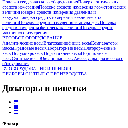
Поверка геодезического оборудования
Поверка оптических
средств измерения
Поверка средств измерения геометрических
величин
Поверка средств измерения давления и
вакуума
Поверка средств измерения механических
величин
Поверка средств измерения температуры
Поверка
средств измерения физических величин
Поверка средств
магнитного измерения
ВЕСОВОЕ ОБОРУДОВАНИЕ
Аналитические весы
Влагозащищённые весы
Компараторы
массы
Крановые весы
Лабораторные весы
Платформенные
весы
Полумикровесы
Портативные весы
Порционные
весы
Счётные весы
Ювелирные весы
Аксессуары для весового
оборудования
БУ ОБОРУДОВАНИЕ И ПРИБОРЫ
ПРИБОРЫ СНЯТЫЕ С ПРОИЗВОДСТВА
Дозаторы и пипетки
Фильтр