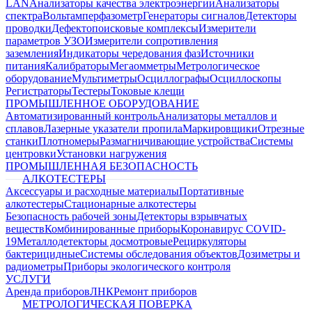
LAN
Анализаторы качества электроэнергии
Анализаторы
спектра
Вольтамперфазометр
Генераторы сигналов
Детекторы
проводки
Дефектопоисковые комплексы
Измерители
параметров УЗО
Измерители сопротивления
заземления
Индикаторы чередования фаз
Источники
питания
Калибраторы
Мегаомметры
Метрологическое
оборудование
Мультиметры
Осциллографы
Осциллоскопы
Регистраторы
Тестеры
Токовые клещи
ПРОМЫШЛЕННОЕ ОБОРУДОВАНИЕ
Автоматизированный контроль
Анализаторы металлов и
сплавов
Лазерные указатели пропила
Маркировщики
Отрезные
станки
Плотномеры
Размагничивающие устройства
Системы
центровки
Установки нагружения
ПРОМЫШЛЕННАЯ БЕЗОПАСНОСТЬ
АЛКОТЕСТЕРЫ
Аксессуары и расходные материалы
Портативные
алкотестеры
Стационарные алкотестеры
Безопасность рабочей зоны
Детекторы взрывчатых
веществ
Комбинированные приборы
Коронавирус COVID-
19
Металлодетекторы досмотровые
Рециркуляторы
бактерицидные
Системы обследования объектов
Дозиметры и
радиометры
Приборы экологического контроля
УСЛУГИ
Аренда приборов
ЛНК
Ремонт приборов
МЕТРОЛОГИЧЕСКАЯ ПОВЕРКА