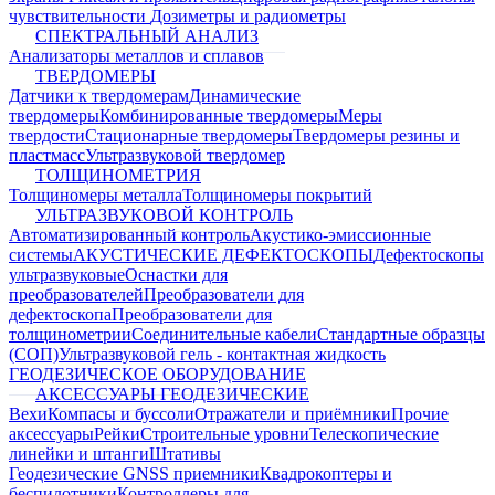
чувствительности
Дозиметры и радиометры
СПЕКТРАЛЬНЫЙ АНАЛИЗ
Анализаторы металлов и сплавов
ТВЕРДОМЕРЫ
Датчики к твердомерам
Динамические
твердомеры
Комбинированные твердомеры
Меры
твердости
Стационарные твердомеры
Твердомеры резины и
пластмасс
Ультразвуковой твердомер
ТОЛЩИНОМЕТРИЯ
Толщиномеры металла
Толщиномеры покрытий
УЛЬТРАЗВУКОВОЙ КОНТРОЛЬ
Автоматизированный контроль
Акустико-эмиссионные
системы
АКУСТИЧЕСКИЕ ДЕФЕКТОСКОПЫ
Дефектоскопы
ультразвуковые
Оснастки для
преобразователей
Преобразователи для
дефектоскопа
Преобразователи для
толщинометрии
Соединительные кабели
Стандартные образцы
(СОП)
Ультразвуковой гель - контактная жидкость
ГЕОДЕЗИЧЕСКОЕ ОБОРУДОВАНИЕ
АКСЕССУАРЫ ГЕОДЕЗИЧЕСКИЕ
Вехи
Компасы и буссоли
Отражатели и приёмники
Прочие
аксессуары
Рейки
Строительные уровни
Телескопические
линейки и штанги
Штативы
Геодезические GNSS приемники
Квадрокоптеры и
беспилотники
Контроллеры для