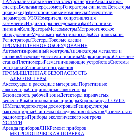
LAN
Анализаторы качества электроэнергии
Анализаторы
спектра
Вольтамперфазометр
Генераторы сигналов
Детекторы
проводки
Дефектопоисковые комплексы
Измерители
параметров УЗО
Измерители сопротивления
заземления
Индикаторы чередования фаз
Источники
питания
Калибраторы
Мегаомметры
Метрологическое
оборудование
Мультиметры
Осциллографы
Осциллоскопы
Регистраторы
Тестеры
Токовые клещи
ПРОМЫШЛЕННОЕ ОБОРУДОВАНИЕ
Автоматизированный контроль
Анализаторы металлов и
сплавов
Лазерные указатели пропила
Маркировщики
Отрезные
станки
Плотномеры
Размагничивающие устройства
Системы
центровки
Установки нагружения
ПРОМЫШЛЕННАЯ БЕЗОПАСНОСТЬ
АЛКОТЕСТЕРЫ
Аксессуары и расходные материалы
Портативные
алкотестеры
Стационарные алкотестеры
Безопасность рабочей зоны
Детекторы взрывчатых
веществ
Комбинированные приборы
Коронавирус COVID-
19
Металлодетекторы досмотровые
Рециркуляторы
бактерицидные
Системы обследования объектов
Дозиметры и
радиометры
Приборы экологического контроля
УСЛУГИ
Аренда приборов
ЛНК
Ремонт приборов
МЕТРОЛОГИЧЕСКАЯ ПОВЕРКА