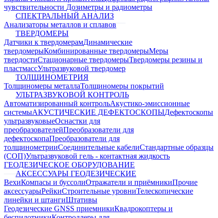
чувствительности
Дозиметры и радиометры
СПЕКТРАЛЬНЫЙ АНАЛИЗ
Анализаторы металлов и сплавов
ТВЕРДОМЕРЫ
Датчики к твердомерам
Динамические
твердомеры
Комбинированные твердомеры
Меры
твердости
Стационарные твердомеры
Твердомеры резины и
пластмасс
Ультразвуковой твердомер
ТОЛЩИНОМЕТРИЯ
Толщиномеры металла
Толщиномеры покрытий
УЛЬТРАЗВУКОВОЙ КОНТРОЛЬ
Автоматизированный контроль
Акустико-эмиссионные
системы
АКУСТИЧЕСКИЕ ДЕФЕКТОСКОПЫ
Дефектоскопы
ультразвуковые
Оснастки для
преобразователей
Преобразователи для
дефектоскопа
Преобразователи для
толщинометрии
Соединительные кабели
Стандартные образцы
(СОП)
Ультразвуковой гель - контактная жидкость
ГЕОДЕЗИЧЕСКОЕ ОБОРУДОВАНИЕ
АКСЕССУАРЫ ГЕОДЕЗИЧЕСКИЕ
Вехи
Компасы и буссоли
Отражатели и приёмники
Прочие
аксессуары
Рейки
Строительные уровни
Телескопические
линейки и штанги
Штативы
Геодезические GNSS приемники
Квадрокоптеры и
беспилотники
Контроллеры для