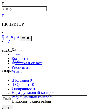
НК ПРИБОР
0
0
0
Каталог
Кабинет
О нас
Контакты
Вход
Доставка и оплата
Реквизиты
Товары
Упаковка
Корзина
0
Сравнить
0
Главная
Избранное
0
Неразрушающий контроль
Радиационный контроль
Цифровая радиография