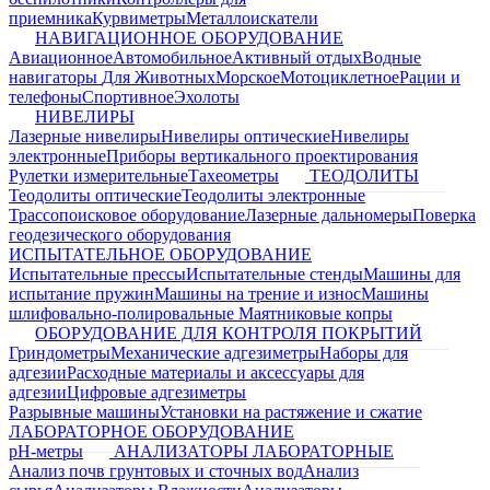
приемника
Курвиметры
Металлоискатели
НАВИГАЦИОННОЕ ОБОРУДОВАНИЕ
Авиационное
Автомобильное
Активный отдых
Водные
навигаторы
Для Животных
Морское
Мотоциклетное
Рации и
телефоны
Спортивное
Эхолоты
НИВЕЛИРЫ
Лазерные нивелиры
Нивелиры оптические
Нивелиры
электронные
Приборы вертикального проектирования
Рулетки измерительные
Тахеометры
ТЕОДОЛИТЫ
Теодолиты оптические
Теодолиты электронные
Трассопоисковое оборудование
Лазерные дальномеры
Поверка
геодезического оборудования
ИСПЫТАТЕЛЬНОЕ ОБОРУДОВАНИЕ
Испытательные прессы
Испытательные стенды
Машины для
испытание пружин
Машины на трение и износ
Машины
шлифовально-полировальные
Маятниковые копры
ОБОРУДОВАНИЕ ДЛЯ КОНТРОЛЯ ПОКРЫТИЙ
Гриндометры
Механические адгезиметры
Наборы для
адгезии
Расходные материалы и аксессуары для
адгезии
Цифровые адгезиметры
Разрывные машины
Установки на растяжение и сжатие
ЛАБОРАТОРНОЕ ОБОРУДОВАНИЕ
pH-метры
АНАЛИЗАТОРЫ ЛАБОРАТОРНЫЕ
Анализ почв грунтовых и сточных вод
Анализ