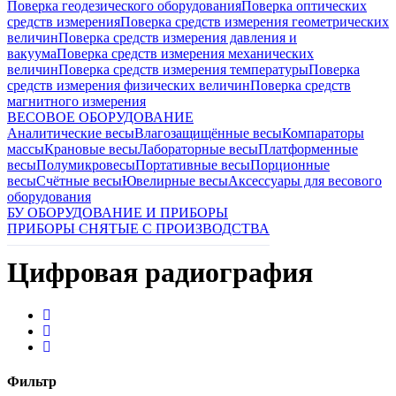
Поверка геодезического оборудования
Поверка оптических
средств измерения
Поверка средств измерения геометрических
величин
Поверка средств измерения давления и
вакуума
Поверка средств измерения механических
величин
Поверка средств измерения температуры
Поверка
средств измерения физических величин
Поверка средств
магнитного измерения
ВЕСОВОЕ ОБОРУДОВАНИЕ
Аналитические весы
Влагозащищённые весы
Компараторы
массы
Крановые весы
Лабораторные весы
Платформенные
весы
Полумикровесы
Портативные весы
Порционные
весы
Счётные весы
Ювелирные весы
Аксессуары для весового
оборудования
БУ ОБОРУДОВАНИЕ И ПРИБОРЫ
ПРИБОРЫ СНЯТЫЕ С ПРОИЗВОДСТВА
Цифровая радиография
Фильтр