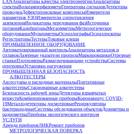
LAN
Анализаторы качества электроэнергии
Анализаторы
спектра
Вольтамперфазометр
Генераторы сигналов
Детекторы
проводки
Дефектопоисковые комплексы
Измерители
параметров УЗО
Измерители сопротивления
заземления
Индикаторы чередования фаз
Источники
питания
Калибраторы
Мегаомметры
Метрологическое
оборудование
Мультиметры
Осциллографы
Осциллоскопы
Регистраторы
Тестеры
Токовые клещи
ПРОМЫШЛЕННОЕ ОБОРУДОВАНИЕ
Автоматизированный контроль
Анализаторы металлов и
сплавов
Лазерные указатели пропила
Маркировщики
Отрезные
станки
Плотномеры
Размагничивающие устройства
Системы
центровки
Установки нагружения
ПРОМЫШЛЕННАЯ БЕЗОПАСНОСТЬ
АЛКОТЕСТЕРЫ
Аксессуары и расходные материалы
Портативные
алкотестеры
Стационарные алкотестеры
Безопасность рабочей зоны
Детекторы взрывчатых
веществ
Комбинированные приборы
Коронавирус COVID-
19
Металлодетекторы досмотровые
Рециркуляторы
бактерицидные
Системы обследования объектов
Дозиметры и
радиометры
Приборы экологического контроля
УСЛУГИ
Аренда приборов
ЛНК
Ремонт приборов
МЕТРОЛОГИЧЕСКАЯ ПОВЕРКА