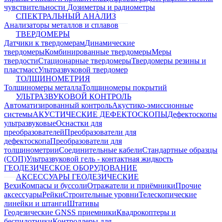
чувствительности
Дозиметры и радиометры
СПЕКТРАЛЬНЫЙ АНАЛИЗ
Анализаторы металлов и сплавов
ТВЕРДОМЕРЫ
Датчики к твердомерам
Динамические
твердомеры
Комбинированные твердомеры
Меры
твердости
Стационарные твердомеры
Твердомеры резины и
пластмасс
Ультразвуковой твердомер
ТОЛЩИНОМЕТРИЯ
Толщиномеры металла
Толщиномеры покрытий
УЛЬТРАЗВУКОВОЙ КОНТРОЛЬ
Автоматизированный контроль
Акустико-эмиссионные
системы
АКУСТИЧЕСКИЕ ДЕФЕКТОСКОПЫ
Дефектоскопы
ультразвуковые
Оснастки для
преобразователей
Преобразователи для
дефектоскопа
Преобразователи для
толщинометрии
Соединительные кабели
Стандартные образцы
(СОП)
Ультразвуковой гель - контактная жидкость
ГЕОДЕЗИЧЕСКОЕ ОБОРУДОВАНИЕ
АКСЕССУАРЫ ГЕОДЕЗИЧЕСКИЕ
Вехи
Компасы и буссоли
Отражатели и приёмники
Прочие
аксессуары
Рейки
Строительные уровни
Телескопические
линейки и штанги
Штативы
Геодезические GNSS приемники
Квадрокоптеры и
беспилотники
Контроллеры для