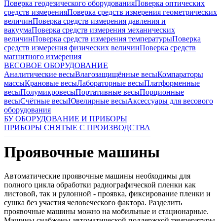
Поверка геодезического оборудования
Поверка оптических
средств измерения
Поверка средств измерения геометрических
величин
Поверка средств измерения давления и
вакуума
Поверка средств измерения механических
величин
Поверка средств измерения температуры
Поверка
средств измерения физических величин
Поверка средств
магнитного измерения
ВЕСОВОЕ ОБОРУДОВАНИЕ
Аналитические весы
Влагозащищённые весы
Компараторы
массы
Крановые весы
Лабораторные весы
Платформенные
весы
Полумикровесы
Портативные весы
Порционные
весы
Счётные весы
Ювелирные весы
Аксессуары для весового
оборудования
БУ ОБОРУДОВАНИЕ И ПРИБОРЫ
ПРИБОРЫ СНЯТЫЕ С ПРОИЗВОДСТВА
Проявочные машины
Автоматические проявочные машины необходимы для
полного цикла обработки радиографической пленки как
листовой, так и рулонной - проявка, фиксирование пленки и
сушка без участия человеческого фактора. Разделить
проявочные машины можно на мобильные и стационарные.
Машины снабжены автоматической поддержкой температуры