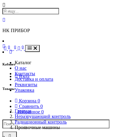
НК ПРИБОР
0
0
0
Каталог
Кабинет
О нас
Контакты
Вход
Доставка и оплата
Реквизиты
Товары
Упаковка
Корзина
0
Сравнить
0
Главная
Избранное
0
Неразрушающий контроль
Радиационный контроль
Проявочные машины