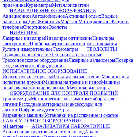
приемника
Курвиметры
Металлоискатели
НАВИГАЦИОННОЕ ОБОРУДОВАНИЕ
Авиационное
Автомобильное
Активный отдых
Водные
навигаторы
Для Животных
Морское
Мотоциклетное
Рации и
телефоны
Спортивное
Эхолоты
НИВЕЛИРЫ
Лазерные нивелиры
Нивелиры оптические
Нивелиры
электронные
Приборы вертикального проектирования
Рулетки измерительные
Тахеометры
ТЕОДОЛИТЫ
Теодолиты оптические
Теодолиты электронные
Трассопоисковое оборудование
Лазерные дальномеры
Поверка
геодезического оборудования
ИСПЫТАТЕЛЬНОЕ ОБОРУДОВАНИЕ
Испытательные прессы
Испытательные стенды
Машины для
испытание пружин
Машины на трение и износ
Машины
шлифовально-полировальные
Маятниковые копры
ОБОРУДОВАНИЕ ДЛЯ КОНТРОЛЯ ПОКРЫТИЙ
Гриндометры
Механические адгезиметры
Наборы для
адгезии
Расходные материалы и аксессуары для
адгезии
Цифровые адгезиметры
Разрывные машины
Установки на растяжение и сжатие
ЛАБОРАТОРНОЕ ОБОРУДОВАНИЕ
pH-метры
АНАЛИЗАТОРЫ ЛАБОРАТОРНЫЕ
Анализ почв грунтовых и сточных вод
Анализ