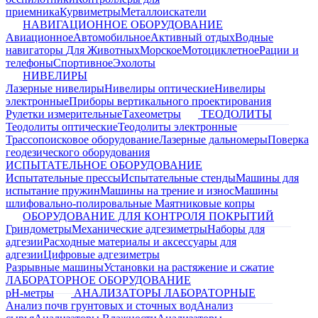
приемника
Курвиметры
Металлоискатели
НАВИГАЦИОННОЕ ОБОРУДОВАНИЕ
Авиационное
Автомобильное
Активный отдых
Водные
навигаторы
Для Животных
Морское
Мотоциклетное
Рации и
телефоны
Спортивное
Эхолоты
НИВЕЛИРЫ
Лазерные нивелиры
Нивелиры оптические
Нивелиры
электронные
Приборы вертикального проектирования
Рулетки измерительные
Тахеометры
ТЕОДОЛИТЫ
Теодолиты оптические
Теодолиты электронные
Трассопоисковое оборудование
Лазерные дальномеры
Поверка
геодезического оборудования
ИСПЫТАТЕЛЬНОЕ ОБОРУДОВАНИЕ
Испытательные прессы
Испытательные стенды
Машины для
испытание пружин
Машины на трение и износ
Машины
шлифовально-полировальные
Маятниковые копры
ОБОРУДОВАНИЕ ДЛЯ КОНТРОЛЯ ПОКРЫТИЙ
Гриндометры
Механические адгезиметры
Наборы для
адгезии
Расходные материалы и аксессуары для
адгезии
Цифровые адгезиметры
Разрывные машины
Установки на растяжение и сжатие
ЛАБОРАТОРНОЕ ОБОРУДОВАНИЕ
pH-метры
АНАЛИЗАТОРЫ ЛАБОРАТОРНЫЕ
Анализ почв грунтовых и сточных вод
Анализ