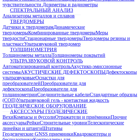
чувствительности
Дозиметры и радиометры
СПЕКТРАЛЬНЫЙ АНАЛИЗ
Анализаторы металлов и сплавов
ТВЕРДОМЕРЫ
Датчики к твердомерам
Динамические
твердомеры
Комбинированные твердомеры
Меры
твердости
Стационарные твердомеры
Твердомеры резины и
пластмасс
Ультразвуковой твердомер
ТОЛЩИНОМЕТРИЯ
Толщиномеры металла
Толщиномеры покрытий
УЛЬТРАЗВУКОВОЙ КОНТРОЛЬ
Автоматизированный контроль
Акустико-эмиссионные
системы
АКУСТИЧЕСКИЕ ДЕФЕКТОСКОПЫ
Дефектоскопы
ультразвуковые
Оснастки для
преобразователей
Преобразователи для
дефектоскопа
Преобразователи для
толщинометрии
Соединительные кабели
Стандартные образцы
(СОП)
Ультразвуковой гель - контактная жидкость
ГЕОДЕЗИЧЕСКОЕ ОБОРУДОВАНИЕ
АКСЕССУАРЫ ГЕОДЕЗИЧЕСКИЕ
Вехи
Компасы и буссоли
Отражатели и приёмники
Прочие
аксессуары
Рейки
Строительные уровни
Телескопические
линейки и штанги
Штативы
Геодезические GNSS приемники
Квадрокоптеры и
беспилотники
Контроллеры для