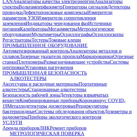
LAN
Анализаторы качества электроэнергии
Анализаторы
спектра
Вольтамперфазометр
Генераторы сигналов
Детекторы
проводки
Дефектопоисковые комплексы
Измерители
параметров УЗО
Измерители сопротивления
заземления
Индикаторы чередования фаз
Источники
питания
Калибраторы
Мегаомметры
Метрологическое
оборудование
Мультиметры
Осциллографы
Осциллоскопы
Регистраторы
Тестеры
Токовые клещи
ПРОМЫШЛЕННОЕ ОБОРУДОВАНИЕ
Автоматизированный контроль
Анализаторы металлов и
сплавов
Лазерные указатели пропила
Маркировщики
Отрезные
станки
Плотномеры
Размагничивающие устройства
Системы
центровки
Установки нагружения
ПРОМЫШЛЕННАЯ БЕЗОПАСНОСТЬ
АЛКОТЕСТЕРЫ
Аксессуары и расходные материалы
Портативные
алкотестеры
Стационарные алкотестеры
Безопасность рабочей зоны
Детекторы взрывчатых
веществ
Комбинированные приборы
Коронавирус COVID-
19
Металлодетекторы досмотровые
Рециркуляторы
бактерицидные
Системы обследования объектов
Дозиметры и
радиометры
Приборы экологического контроля
УСЛУГИ
Аренда приборов
ЛНК
Ремонт приборов
МЕТРОЛОГИЧЕСКАЯ ПОВЕРКА