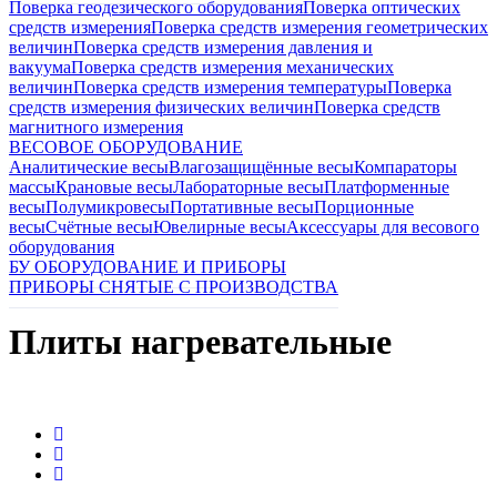
Поверка геодезического оборудования
Поверка оптических
средств измерения
Поверка средств измерения геометрических
величин
Поверка средств измерения давления и
вакуума
Поверка средств измерения механических
величин
Поверка средств измерения температуры
Поверка
средств измерения физических величин
Поверка средств
магнитного измерения
ВЕСОВОЕ ОБОРУДОВАНИЕ
Аналитические весы
Влагозащищённые весы
Компараторы
массы
Крановые весы
Лабораторные весы
Платформенные
весы
Полумикровесы
Портативные весы
Порционные
весы
Счётные весы
Ювелирные весы
Аксессуары для весового
оборудования
БУ ОБОРУДОВАНИЕ И ПРИБОРЫ
ПРИБОРЫ СНЯТЫЕ С ПРОИЗВОДСТВА
Плиты нагревательные