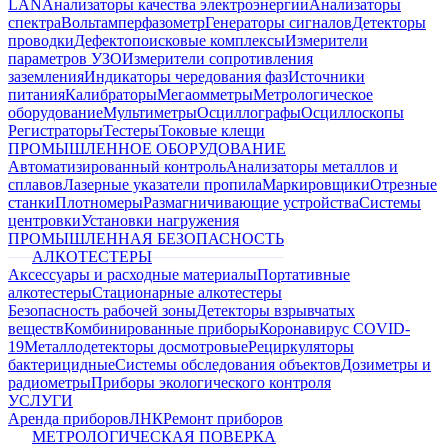
LAN
Анализаторы качества электроэнергии
Анализаторы
спектра
Вольтамперфазометр
Генераторы сигналов
Детекторы
проводки
Дефектопоисковые комплексы
Измерители
параметров УЗО
Измерители сопротивления
заземления
Индикаторы чередования фаз
Источники
питания
Калибраторы
Мегаомметры
Метрологическое
оборудование
Мультиметры
Осциллографы
Осциллоскопы
Регистраторы
Тестеры
Токовые клещи
ПРОМЫШЛЕННОЕ ОБОРУДОВАНИЕ
Автоматизированный контроль
Анализаторы металлов и
сплавов
Лазерные указатели пропила
Маркировщики
Отрезные
станки
Плотномеры
Размагничивающие устройства
Системы
центровки
Установки нагружения
ПРОМЫШЛЕННАЯ БЕЗОПАСНОСТЬ
АЛКОТЕСТЕРЫ
Аксессуары и расходные материалы
Портативные
алкотестеры
Стационарные алкотестеры
Безопасность рабочей зоны
Детекторы взрывчатых
веществ
Комбинированные приборы
Коронавирус COVID-
19
Металлодетекторы досмотровые
Рециркуляторы
бактерицидные
Системы обследования объектов
Дозиметры и
радиометры
Приборы экологического контроля
УСЛУГИ
Аренда приборов
ЛНК
Ремонт приборов
МЕТРОЛОГИЧЕСКАЯ ПОВЕРКА