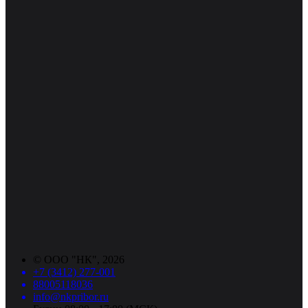
©
ООО "НК"
, 2026
+7 (3412) 277-001
88005118036
info@nkpribor.ru