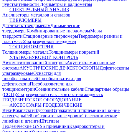
чувствительности
Дозиметры и радиометры
СПЕКТРАЛЬНЫЙ АНАЛИЗ
Анализаторы металлов и сплавов
ТВЕРДОМЕРЫ
Датчики к твердомерам
Динамические
твердомеры
Комбинированные твердомеры
Меры
твердости
Стационарные твердомеры
Твердомеры резины и
пластмасс
Ультразвуковой твердомер
ТОЛЩИНОМЕТРИЯ
Толщиномеры металла
Толщиномеры покрытий
УЛЬТРАЗВУКОВОЙ КОНТРОЛЬ
Автоматизированный контроль
Акустико-эмиссионные
системы
АКУСТИЧЕСКИЕ ДЕФЕКТОСКОПЫ
Дефектоскопы
ультразвуковые
Оснастки для
преобразователей
Преобразователи для
дефектоскопа
Преобразователи для
толщинометрии
Соединительные кабели
Стандартные образцы
(СОП)
Ультразвуковой гель - контактная жидкость
ГЕОДЕЗИЧЕСКОЕ ОБОРУДОВАНИЕ
АКСЕССУАРЫ ГЕОДЕЗИЧЕСКИЕ
Вехи
Компасы и буссоли
Отражатели и приёмники
Прочие
аксессуары
Рейки
Строительные уровни
Телескопические
линейки и штанги
Штативы
Геодезические GNSS приемники
Квадрокоптеры и
беспилотники
Контроллеры для