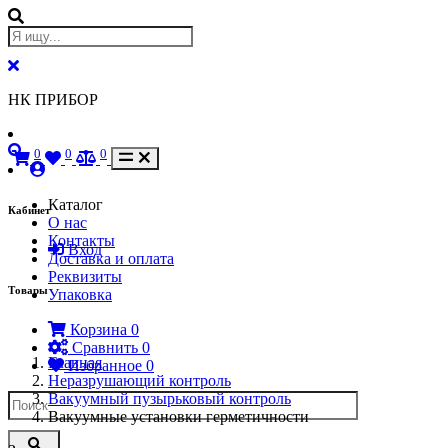
НК ПРИБОР
0
0
0
Каталог
Кабинет
О нас
Контакты
Вход
Доставка и оплата
Реквизиты
Товары
Упаковка
Корзина
0
Сравнить
0
Главная
Избранное
0
Неразрушающий контроль
Вакуумный пузырьковый контроль
Вакуумные установки герметичности