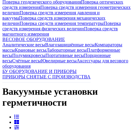
Поверка геодезического оборудования
Поверка оптических
средств измерения
Поверка средств измерения геометрических
величин
Поверка средств измерения давления и
вакуума
Поверка средств измерения механических
величин
Поверка средств измерения температуры
Поверка
средств измерения физических величин
Поверка средств
магнитного измерения
ВЕСОВОЕ ОБОРУДОВАНИЕ
Аналитические весы
Влагозащищённые весы
Компараторы
массы
Крановые весы
Лабораторные весы
Платформенные
весы
Полумикровесы
Портативные весы
Порционные
весы
Счётные весы
Ювелирные весы
Аксессуары для весового
оборудования
БУ ОБОРУДОВАНИЕ И ПРИБОРЫ
ПРИБОРЫ СНЯТЫЕ С ПРОИЗВОДСТВА
Вакуумные установки
герметичности