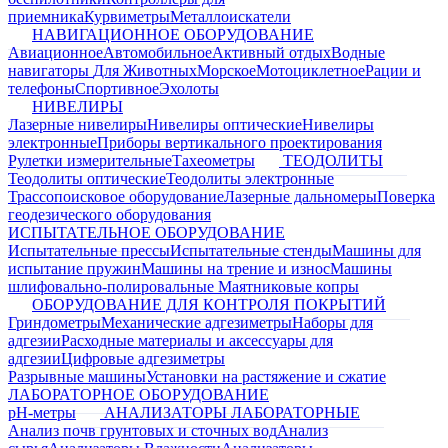
приемника
Курвиметры
Металлоискатели
НАВИГАЦИОННОЕ ОБОРУДОВАНИЕ
Авиационное
Автомобильное
Активный отдых
Водные
навигаторы
Для Животных
Морское
Мотоциклетное
Рации и
телефоны
Спортивное
Эхолоты
НИВЕЛИРЫ
Лазерные нивелиры
Нивелиры оптические
Нивелиры
электронные
Приборы вертикального проектирования
Рулетки измерительные
Тахеометры
ТЕОДОЛИТЫ
Теодолиты оптические
Теодолиты электронные
Трассопоисковое оборудование
Лазерные дальномеры
Поверка
геодезического оборудования
ИСПЫТАТЕЛЬНОЕ ОБОРУДОВАНИЕ
Испытательные прессы
Испытательные стенды
Машины для
испытание пружин
Машины на трение и износ
Машины
шлифовально-полировальные
Маятниковые копры
ОБОРУДОВАНИЕ ДЛЯ КОНТРОЛЯ ПОКРЫТИЙ
Гриндометры
Механические адгезиметры
Наборы для
адгезии
Расходные материалы и аксессуары для
адгезии
Цифровые адгезиметры
Разрывные машины
Установки на растяжение и сжатие
ЛАБОРАТОРНОЕ ОБОРУДОВАНИЕ
pH-метры
АНАЛИЗАТОРЫ ЛАБОРАТОРНЫЕ
Анализ почв грунтовых и сточных вод
Анализ