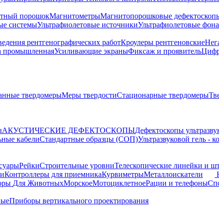
тный порошок
Магнитометры
Магнитопорошковые дефектоскоп
ые системы
Ультрафиолетовые источники
Ультрафиолетовые фон
ведения рентгенографических работ
Кроулеры рентгеновские
Нег
а промышленная
Усиливающие экраны
Фиксаж и проявитель
Цифр
анные твердомеры
Меры твердости
Стационарные твердомеры
Тв
ы
АКУСТИЧЕСКИЕ ДЕФЕКТОСКОПЫ
Дефектоскопы ультразву
ьные кабели
Стандартные образцы (СОП)
Ультразвуковой гель - 
суары
Рейки
Строительные уровни
Телескопические линейки и ш
ки
Контроллеры для приемника
Курвиметры
Металлоискатели
торы
Для Животных
Морское
Мотоциклетное
Рации и телефоны
Сп
ные
Приборы вертикального проектирования