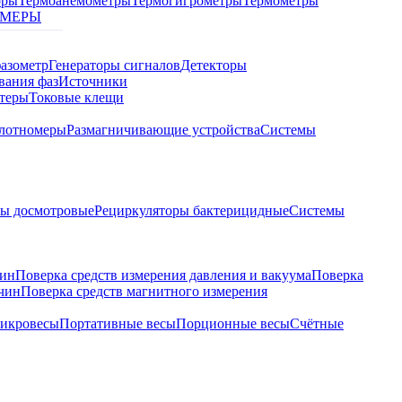
оры
Термоанемометры
Термогигрометры
Термометры
МЕРЫ
азометр
Генераторы сигналов
Детекторы
вания фаз
Источники
теры
Токовые клещи
лотномеры
Размагничивающие устройства
Системы
ры досмотровые
Рециркуляторы бактерицидные
Системы
чин
Поверка средств измерения давления и вакуума
Поверка
ичин
Поверка средств магнитного измерения
икровесы
Портативные весы
Порционные весы
Счётные