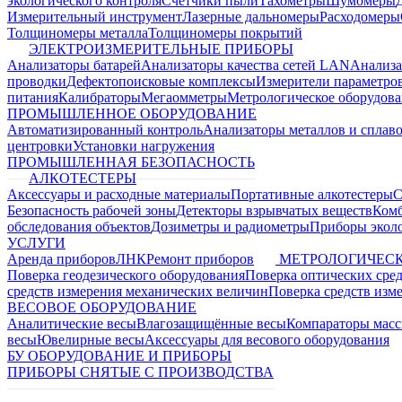
экологического контроля
Счетчики пыли
Тахометры
Шумомеры
Измерительный инструмент
Лазерные дальномеры
Расходомеры
Толщиномеры металла
Толщиномеры покрытий
ЭЛЕКТРОИЗМЕРИТЕЛЬНЫЕ ПРИБОРЫ
Анализаторы батарей
Анализаторы качества сетей LAN
Анализа
проводки
Дефектопоисковые комплексы
Измерители параметро
питания
Калибраторы
Мегаомметры
Метрологическое оборудов
ПРОМЫШЛЕННОЕ ОБОРУДОВАНИЕ
Автоматизированный контроль
Анализаторы металлов и сплав
центровки
Установки нагружения
ПРОМЫШЛЕННАЯ БЕЗОПАСНОСТЬ
АЛКОТЕСТЕРЫ
Аксессуары и расходные материалы
Портативные алкотестеры
С
Безопасность рабочей зоны
Детекторы взрывчатых веществ
Ком
обследования объектов
Дозиметры и радиометры
Приборы эколо
УСЛУГИ
Аренда приборов
ЛНК
Ремонт приборов
МЕТРОЛОГИЧЕСК
Поверка геодезического оборудования
Поверка оптических сре
средств измерения механических величин
Поверка средств изм
ВЕСОВОЕ ОБОРУДОВАНИЕ
Аналитические весы
Влагозащищённые весы
Компараторы мас
весы
Ювелирные весы
Аксессуары для весового оборудования
БУ ОБОРУДОВАНИЕ И ПРИБОРЫ
ПРИБОРЫ СНЯТЫЕ С ПРОИЗВОДСТВА