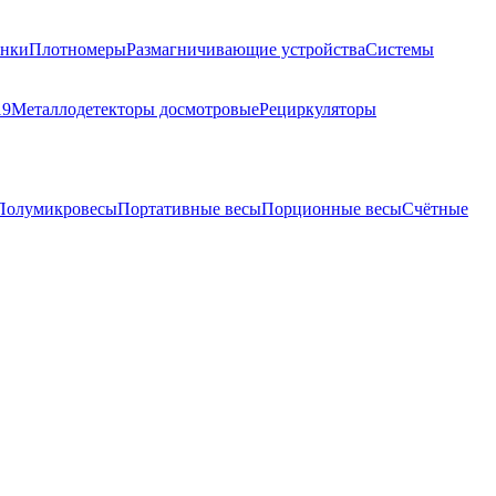
анки
Плотномеры
Размагничивающие устройства
Системы
19
Металлодетекторы досмотровые
Рециркуляторы
Полумикровесы
Портативные весы
Порционные весы
Счётные