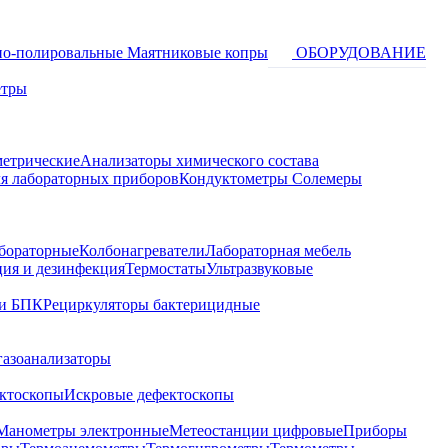
о-полировальные
Маятниковые копры
ОБОРУДОВАНИЕ
етры
метрические
Анализаторы химического состава
я лабораторных приборов
Кондуктометры Солемеры
бораторные
Колбонагреватели
Лабораторная мебель
ция и дезинфекция
Термостаты
Ультразвуковые
и БПК
Рециркуляторы бактерицидные
газоанализаторы
ктоскопы
Искровые дефектоскопы
Манометры электронные
Метеостанции цифровые
Приборы