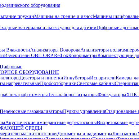
еодезического оборудования
пытание пружин
Машины на трение и износ
Машины шлифовальн
сходные материалы и аксессуары для адгезии
Цифровые адгезим
ры Влажности
Анализаторы Водорода
Анализаторы вольтамперо
ти
Измерители ОВП ORP Red ox
Колориметры
Комплектующие дл
Цифровые
ОРНОЕ ОБОРУДОВАНИЕ
илляторы
Дозаторы и пипетки
Инкубаторы
Испарители
Камеры ла
ты нагревательные
Пробоотборники
Световые кабины
Стерилиза
тры
Спектрофотометры
Тест-наборы
Титраторы
Флокуляторы
ХПК 
Переносные газоанализаторы
Пульты управления
Стационарные 
опы
Акустические импедансные дефектоскопы
Вихретоковые дефе
УЖАЮЩЕЙ СРЕДЫ
змерители магнитного поля
Дозиметры и радиометры
Люксметры