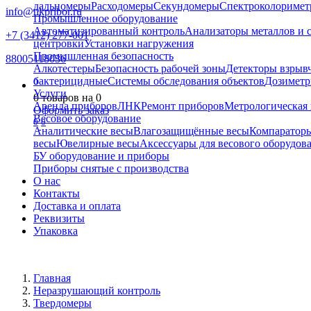
дальномеры
Расходомеры
Секундомеры
Спектроколориме
info@nkpribor.ru
Промышленное оборудование
Автоматизированный контроль
Анализаторы металлов и 
+7 (3412) 277-001
центровки
Установки нагружения
Промышленная безопасность
88005118036
Алкотестеры
Безопасность рабочей зоны
Детекторы взрыв
бактерицидные
Системы обследования объектов
Дозиметр
0
Услуги
0
товаров на
0
Аренда приборов
ЛНК
Ремонт приборов
Метрологическая 
Оформить заказ
Весовое оборудование
0
0
Аналитические весы
Влагозащищённые весы
Компаратор
весы
Ювелирные весы
Аксессуары для весового оборудов
БУ оборудование и приборы
Приборы снятые с производства
О нас
Контакты
Доставка и оплата
Реквизиты
Упаковка
Главная
Неразрушающий контроль
Твердомеры