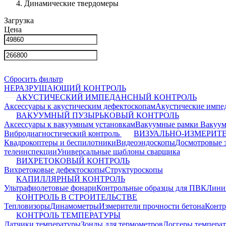
Динамические твердомеры
Загрузка
Цена
Сбросить фильтр
НЕРАЗРУШАЮЩИЙ КОНТРОЛЬ
АКУСТИЧЕСКИЙ ИМПЕДАНСНЫЙ КОНТРОЛЬ
Аксессуары к акустическим дефектоскопам
Акустические импе
ВАКУУМНЫЙ ПУЗЫРЬКОВЫЙ КОНТРОЛЬ
Аксессуары к вакуумным установкам
Вакуумные рамки
Вакуум
Вибродиагностический контроль
ВИЗУАЛЬНО-ИЗМЕРИТ
Квадрокоптеры и беспилотники
Видеоэндоскопы
Досмотровые 
телеинспекции
Универсальные шаблоны сварщика
ВИХРЕТОКОВЫЙ КОНТРОЛЬ
Вихретоковые дефектоскопы
Структуроскопы
КАПИЛЛЯРНЫЙ КОНТРОЛЬ
Ультрафиолетовые фонари
Контрольные образцы для ПВК
Лини
КОНТРОЛЬ В СТРОИТЕЛЬСТВЕ
Тепловизоры
Динамометры
Измерители прочности бетона
Контр
КОНТРОЛЬ ТЕМПЕРАТУРЫ
Датчики температуры
Зонды для термометров
Логгеры темпера