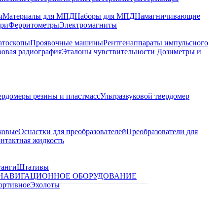
ы
Материалы для МПД
Наборы для МПД
Намагничивающие
ари
Ферритометры
Электромагниты
атоскопы
Проявочные машины
Рентгенаппараты импульсного
овая радиография
Эталоны чувствительности
Дозиметры и
ердомеры резины и пластмасс
Ультразвуковой твердомер
ковые
Оснастки для преобразователей
Преобразователи для
контактная жидкость
танги
Штативы
НАВИГАЦИОННОЕ ОБОРУДОВАНИЕ
ортивное
Эхолоты