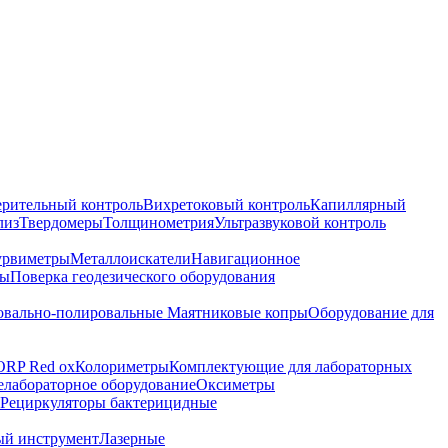
ерительный контроль
Вихретоковый контроль
Капиллярный
лиз
Твердомеры
Толщинометрия
Ультразвуковой контроль
урвиметры
Металлоискатели
Навигационное
ры
Поверка геодезического оборудования
вально-полировальные
Маятниковые копры
Оборудование для
ORP Red ox
Колориметры
Комплектующие для лабораторных
лабораторное оборудование
Оксиметры
Рециркуляторы бактерицидные
ый инструмент
Лазерные