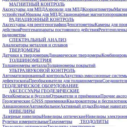
МАГНИТНЫЙ КОНТРОЛЬ
Аксессуары для МПД
Аэрозоли для МПД
Коэрцитиметры
Магни
устройства
Образцы для МПД
Стационарные магнитопорошков
РАДИАЦИОННЫЙ КОНТРОЛЬ
Аксессуары для рентгенографии
Денситометры
Камеры для про
действия
Рентгенаппараты постоянного действия
Рентгенпленк
радиометры
СПЕКТРАЛЬНЫЙ АНАЛИЗ
Анализаторы металлов и сплавов
ТВЕРДОМЕРЫ
Датчики к твердомерам
Динамические твердомеры
Комбиниров
ТОЛЩИНОМЕТРИЯ
Толщиномеры металла
Толщиномеры покрытий
УЛЬТРАЗВУКОВОЙ КОНТРОЛЬ
Автоматизированный контроль
Акустико-эмиссионные систем
дефектоскопа
Преобразователи для толщинометрии
Соединител
ГЕОДЕЗИЧЕСКОЕ ОБОРУДОВАНИЕ
АКСЕССУАРЫ ГЕОДЕЗИЧЕСКИЕ
Вехи
Компасы и буссоли
Отражатели и приёмники
Прочие аксес
Геодезические GNSS приемники
Квадрокоптеры и беспилотни
Авиационное
Автомобильное
Активный отдых
Водные навига
НИВЕЛИРЫ
Лазерные нивелиры
Нивелиры оптические
Нивелиры электрон
Рулетки измерительные
Тахеометры
ТЕОДОЛИТЫ
Теодолиты оптические
Теодолиты электронные