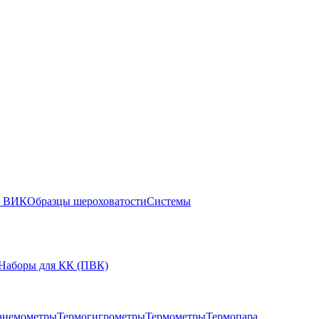
ы ВИК
Образцы шероховатости
Системы
Наборы для КК (ПВК)
анемометры
Термогигрометры
Термометры
Термопара