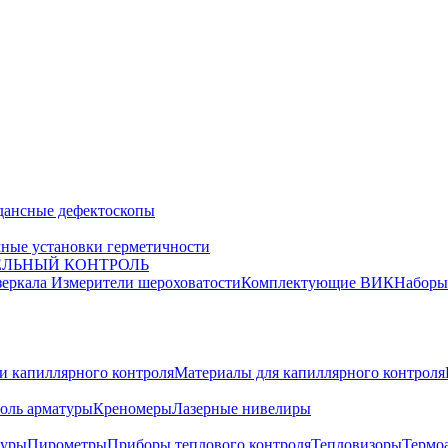
дансные дефектоскопы
ные установки герметичности
ЕЛЬНЫЙ КОНТРОЛЬ
зеркала
Измерители шероховатости
Комплектующие ВИК
Набор
и капиллярного контроля
Материалы для капиллярного контроля
оль арматуры
Креномеры
Лазерные нивелиры
туры
Пирометры
Приборы теплового контроля
Тепловизоры
Термо