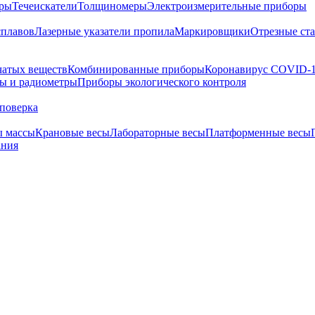
тры
Течеискатели
Толщиномеры
Электроизмерительные приборы
сплавов
Лазерные указатели пропила
Маркировщики
Отрезные ст
чатых веществ
Комбинированные приборы
Коронавирус COVID-
ы и радиометры
Приборы экологического контроля
поверка
ы массы
Крановые весы
Лабораторные весы
Платформенные весы
ания