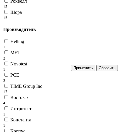
Роквелл
15
Шора
15
Производитель
Helling
1
MET
2
Novotest
1
PCE
3
TIME Group Inc
17
Восток-7
4
Интротест
1
Константа
1
Кропус