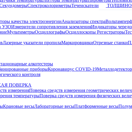
Датчики температуры
Логгеры температуры
Пирометры
Тепловиз
Секундомеры
Спектроколориметры
Течеискатели
ТОЛЩИНО
торы качества электроэнергии
Анализаторы спектра
Вольтамперф
в УЗО
Измерители сопротивления заземления
Индикаторы чередо
ание
Мультиметры
Осциллографы
Осциллоскопы
Регистраторы
Тес
ов
Лазерные указатели пропила
Маркировщики
Отрезные станки
П
тационарные алкотестеры
бинированные приборы
Коронавирус COVID-19
Металлодетекто
гического контроля
АЯ ПОВЕРКА
дств измерения
Поверка средств измерения геометрических вели
ерения температуры
Поверка средств измерения физических вел
сы
Крановые весы
Лабораторные весы
Платформенные весы
Полум