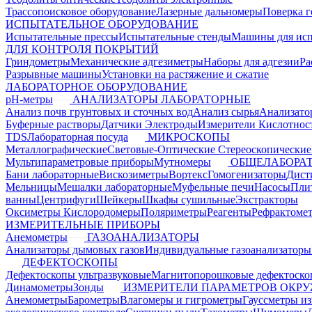
Трассопоисковое оборудование
Лазерные дальномеры
Поверка г
ИСПЫТАТЕЛЬНОЕ ОБОРУДОВАНИЕ
Испытательные прессы
Испытательные стенды
Машины для ис
ДЛЯ КОНТРОЛЯ ПОКРЫТИЙ
Гриндометры
Механические адгезиметры
Наборы для адгезии
Ра
Разрывные машины
Установки на растяжение и сжатие
ЛАБОРАТОРНОЕ ОБОРУДОВАНИЕ
pH-метры
АНАЛИЗАТОРЫ ЛАБОРАТОРНЫЕ
Анализ почв грунтовых и сточных вод
Анализ сырья
Анализато
Буферные растворы
Датчики Электроды
Измерители Кислотнос
TDS
Лабораторная посуда
МИКРОСКОПЫ
Металлографические
Световые-Оптические
Стереоскопические
Мультипараметровые приборы
Мутномеры
ОБЩЕЛАБОРАТ
Бани лабораторные
Вискозиметры
Вортекс
Гомогенизаторы
Дист
Мельницы
Мешалки лабораторные
Муфельные печи
Насосы
Пли
ванны
Центрифуги
Шейкеры
Шкафы сушильные
Экстракторы
Оксиметры Кислородомеры
Поляриметры
Реагенты
Рефрактоме
ИЗМЕРИТЕЛЬНЫЕ ПРИБОРЫ
Анемометры
ГАЗОАНАЛИЗАТОРЫ
Анализаторы дымовых газов
Индивидуальные газоанализаторы
ДЕФЕКТОСКОПЫ
Дефектоскопы ультразвуковые
Магнитопорошковые дефектоск
Динамометры
Зонды
ИЗМЕРИТЕЛИ ПАРАМЕТРОВ ОКР
Анемометры
Барометры
Влагомеры и гигрометры
Гауссметры и