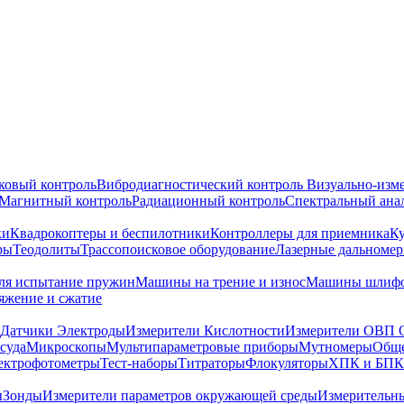
ковый контроль
Вибродиагностический контроль
Визуально-изм
Магнитный контроль
Радиационный контроль
Спектральный ана
ки
Квадрокоптеры и беспилотники
Контроллеры для приемника
К
ры
Теодолиты
Трассопоисковое оборудование
Лазерные дальноме
я испытание пружин
Машины на трение и износ
Машины шлифо
тяжение и сжатие
Датчики Электроды
Измерители Кислотности
Измерители ОВП 
суда
Микроскопы
Мультипараметровые приборы
Мутномеры
Обще
ектрофотометры
Тест-наборы
Титраторы
Флокуляторы
ХПК и БПК
ы
Зонды
Измерители параметров окружающей среды
Измерительн