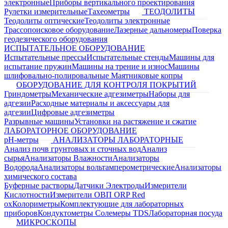
электронные
Приборы вертикального проектирования
Рулетки измерительные
Тахеометры
ТЕОДОЛИТЫ
Теодолиты оптические
Теодолиты электронные
Трассопоисковое оборудование
Лазерные дальномеры
Поверка
геодезического оборудования
ИСПЫТАТЕЛЬНОЕ ОБОРУДОВАНИЕ
Испытательные прессы
Испытательные стенды
Машины для
испытание пружин
Машины на трение и износ
Машины
шлифовально-полировальные
Маятниковые копры
ОБОРУДОВАНИЕ ДЛЯ КОНТРОЛЯ ПОКРЫТИЙ
Гриндометры
Механические адгезиметры
Наборы для
адгезии
Расходные материалы и аксессуары для
адгезии
Цифровые адгезиметры
Разрывные машины
Установки на растяжение и сжатие
ЛАБОРАТОРНОЕ ОБОРУДОВАНИЕ
pH-метры
АНАЛИЗАТОРЫ ЛАБОРАТОРНЫЕ
Анализ почв грунтовых и сточных вод
Анализ
сырья
Анализаторы Влажности
Анализаторы
Водорода
Анализаторы вольтамперометрические
Анализаторы
химического состава
Буферные растворы
Датчики Электроды
Измерители
Кислотности
Измерители ОВП ORP Red
ox
Колориметры
Комплектующие для лабораторных
приборов
Кондуктометры Солемеры TDS
Лабораторная посуда
МИКРОСКОПЫ