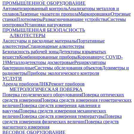
ПРОМЫШЛЕННОЕ ОБОРУДОВАНИЕ
Автоматизированный контроль
Анализаторы металлов и
сплавов
Лазерные указатели пропила
Маркировщики
Отрезные
станки
Плотномеры
Размагничивающие устройства
Системы
центровки
Установки нагружения
ПРОМЫШЛЕННАЯ БЕЗОПАСНОСТЬ
АЛКОТЕСТЕРЫ
Аксессуары и расходные материалы
Портативные
алкотестеры
Стационарные алкотестеры
Безопасность рабочей зоны
Детекторы взрывчатых
веществ
Комбинированные приборы
Коронавирус COVID-
19
Металлодетекторы досмотровые
Рециркуляторы
бактерицидные
Системы обследования объектов
Дозиметры и
радиометры
Приборы экологического контроля
УСЛУГИ
Аренда приборов
ЛНК
Ремонт приборов
МЕТРОЛОГИЧЕСКАЯ ПОВЕРКА
Поверка геодезического оборудования
Поверка оптических
средств измерения
Поверка средств измерения геометрических
величин
Поверка средств измерения давления и
вакуума
Поверка средств измерения механических
величин
Поверка средств измерения температуры
Поверка
средств измерения физических величин
Поверка средств
магнитного измерения
ВЕСОВОЕ ОБОРУДОВАНИЕ