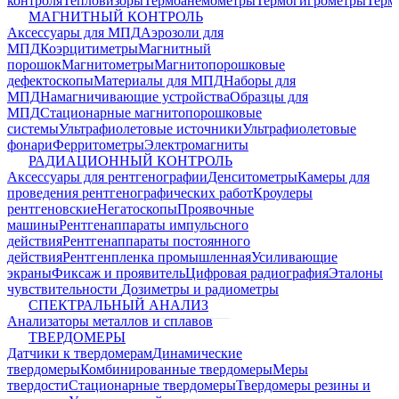
контроля
Тепловизоры
Термоанемометры
Термогигрометры
Терм
МАГНИТНЫЙ КОНТРОЛЬ
Аксессуары для МПД
Аэрозоли для
МПД
Коэрцитиметры
Магнитный
порошок
Магнитометры
Магнитопорошковые
дефектоскопы
Материалы для МПД
Наборы для
МПД
Намагничивающие устройства
Образцы для
МПД
Стационарные магнитопорошковые
системы
Ультрафиолетовые источники
Ультрафиолетовые
фонари
Ферритометры
Электромагниты
РАДИАЦИОННЫЙ КОНТРОЛЬ
Аксессуары для рентгенографии
Денситометры
Камеры для
проведения рентгенографических работ
Кроулеры
рентгеновские
Негатоскопы
Проявочные
машины
Рентгенаппараты импульсного
действия
Рентгенаппараты постоянного
действия
Рентгенпленка промышленная
Усиливающие
экраны
Фиксаж и проявитель
Цифровая радиография
Эталоны
чувствительности
Дозиметры и радиометры
СПЕКТРАЛЬНЫЙ АНАЛИЗ
Анализаторы металлов и сплавов
ТВЕРДОМЕРЫ
Датчики к твердомерам
Динамические
твердомеры
Комбинированные твердомеры
Меры
твердости
Стационарные твердомеры
Твердомеры резины и