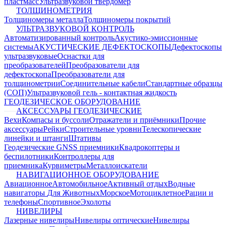
пластмасс
Ультразвуковой твердомер
ТОЛЩИНОМЕТРИЯ
Толщиномеры металла
Толщиномеры покрытий
УЛЬТРАЗВУКОВОЙ КОНТРОЛЬ
Автоматизированный контроль
Акустико-эмиссионные
системы
АКУСТИЧЕСКИЕ ДЕФЕКТОСКОПЫ
Дефектоскопы
ультразвуковые
Оснастки для
преобразователей
Преобразователи для
дефектоскопа
Преобразователи для
толщинометрии
Соединительные кабели
Стандартные образцы
(СОП)
Ультразвуковой гель - контактная жидкость
ГЕОДЕЗИЧЕСКОЕ ОБОРУДОВАНИЕ
АКСЕССУАРЫ ГЕОДЕЗИЧЕСКИЕ
Вехи
Компасы и буссоли
Отражатели и приёмники
Прочие
аксессуары
Рейки
Строительные уровни
Телескопические
линейки и штанги
Штативы
Геодезические GNSS приемники
Квадрокоптеры и
беспилотники
Контроллеры для
приемника
Курвиметры
Металлоискатели
НАВИГАЦИОННОЕ ОБОРУДОВАНИЕ
Авиационное
Автомобильное
Активный отдых
Водные
навигаторы
Для Животных
Морское
Мотоциклетное
Рации и
телефоны
Спортивное
Эхолоты
НИВЕЛИРЫ
Лазерные нивелиры
Нивелиры оптические
Нивелиры