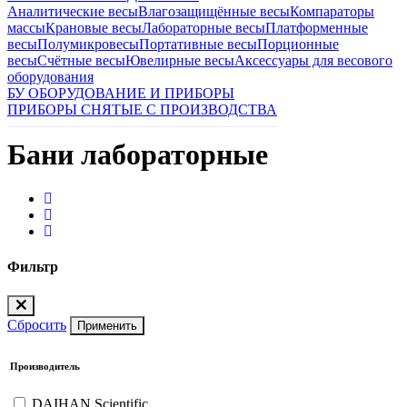
Аналитические весы
Влагозащищённые весы
Компараторы
массы
Крановые весы
Лабораторные весы
Платформенные
весы
Полумикровесы
Портативные весы
Порционные
весы
Счётные весы
Ювелирные весы
Аксессуары для весового
оборудования
БУ ОБОРУДОВАНИЕ И ПРИБОРЫ
ПРИБОРЫ СНЯТЫЕ С ПРОИЗВОДСТВА
Бани лабораторные
Фильтр
Сбросить
Применить
Производитель
DAIHAN Scientific