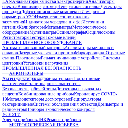
LAN
Анализаторы качества электроэнергии
Анализаторы
спектра
Вольтамперфазометр
Генераторы сигналов
Детекторы
проводки
Дефектопоисковые комплексы
Измерители
параметров УЗО
Измерители сопротивления
заземления
Индикаторы чередования фаз
Источники
питания
Калибраторы
Мегаомметры
Метрологическое
оборудование
Мультиметры
Осциллографы
Осциллоскопы
Регистраторы
Тестеры
Токовые клещи
ПРОМЫШЛЕННОЕ ОБОРУДОВАНИЕ
Автоматизированный контроль
Анализаторы металлов и
сплавов
Лазерные указатели пропила
Маркировщики
Отрезные
станки
Плотномеры
Размагничивающие устройства
Системы
центровки
Установки нагружения
ПРОМЫШЛЕННАЯ БЕЗОПАСНОСТЬ
АЛКОТЕСТЕРЫ
Аксессуары и расходные материалы
Портативные
алкотестеры
Стационарные алкотестеры
Безопасность рабочей зоны
Детекторы взрывчатых
веществ
Комбинированные приборы
Коронавирус COVID-
19
Металлодетекторы досмотровые
Рециркуляторы
бактерицидные
Системы обследования объектов
Дозиметры и
радиометры
Приборы экологического контроля
УСЛУГИ
Аренда приборов
ЛНК
Ремонт приборов
МЕТРОЛОГИЧЕСКАЯ ПОВЕРКА