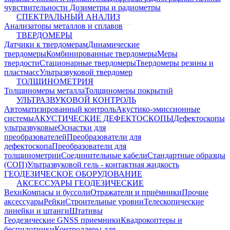
чувствительности
Дозиметры и радиометры
СПЕКТРАЛЬНЫЙ АНАЛИЗ
Анализаторы металлов и сплавов
ТВЕРДОМЕРЫ
Датчики к твердомерам
Динамические
твердомеры
Комбинированные твердомеры
Меры
твердости
Стационарные твердомеры
Твердомеры резины и
пластмасс
Ультразвуковой твердомер
ТОЛЩИНОМЕТРИЯ
Толщиномеры металла
Толщиномеры покрытий
УЛЬТРАЗВУКОВОЙ КОНТРОЛЬ
Автоматизированный контроль
Акустико-эмиссионные
системы
АКУСТИЧЕСКИЕ ДЕФЕКТОСКОПЫ
Дефектоскопы
ультразвуковые
Оснастки для
преобразователей
Преобразователи для
дефектоскопа
Преобразователи для
толщинометрии
Соединительные кабели
Стандартные образцы
(СОП)
Ультразвуковой гель - контактная жидкость
ГЕОДЕЗИЧЕСКОЕ ОБОРУДОВАНИЕ
АКСЕССУАРЫ ГЕОДЕЗИЧЕСКИЕ
Вехи
Компасы и буссоли
Отражатели и приёмники
Прочие
аксессуары
Рейки
Строительные уровни
Телескопические
линейки и штанги
Штативы
Геодезические GNSS приемники
Квадрокоптеры и
беспилотники
Контроллеры для