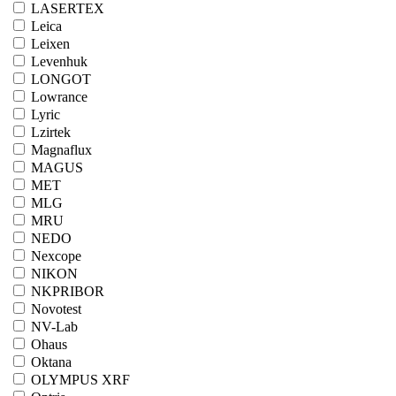
LASERTEX
Leica
Leixen
Levenhuk
LONGOT
Lowrance
Lyric
Lzirtek
Magnaflux
MAGUS
MET
MLG
MRU
NEDO
Nexcope
NIKON
NKPRIBOR
Novotest
NV-Lab
Ohaus
Oktana
OLYMPUS XRF