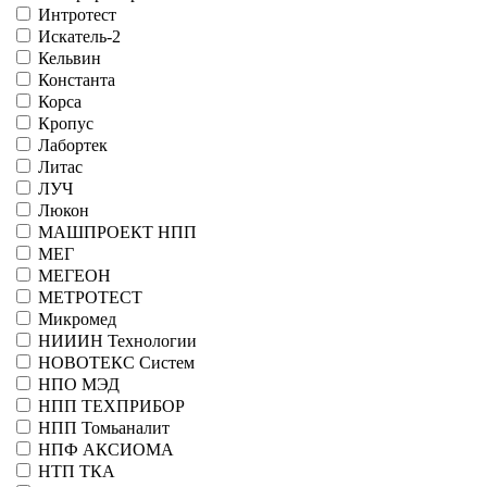
Интротест
Искатель-2
Кельвин
Константа
Корса
Кропус
Лабортек
Литас
ЛУЧ
Люкон
МАШПРОЕКТ НПП
МЕГ
МЕГЕОН
МЕТРОТЕСТ
Микромед
НИИИН Технологии
НОВОТЕКС Систем
НПО МЭД
НПП ТЕХПРИБОР
НПП Томьаналит
НПФ АКСИОМА
НТП ТКА