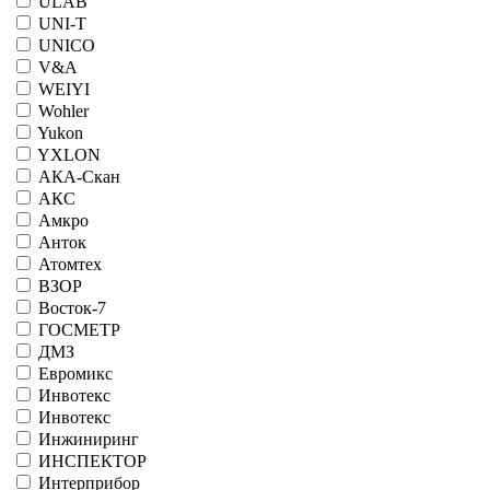
ULAB
UNI-T
UNICO
V&A
WEIYI
Wohler
Yukon
YXLON
АКА-Скан
АКС
Амкро
Анток
Атомтех
ВЗОР
Восток-7
ГОСМЕТР
ДМЗ
Евромикс
Инвотекс
Инвотекс
Инжиниринг
ИНСПЕКТОР
Интерприбор