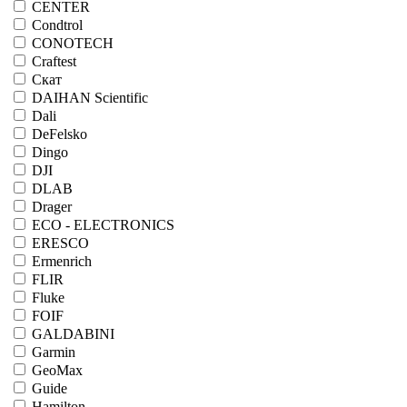
CENTER
Condtrol
CONOTECH
Craftest
Cкат
DAIHAN Scientific
Dali
DeFelsko
Dingo
DJI
DLAB
Drager
ECO - ELECTRONICS
ERESCO
Ermenrich
FLIR
Fluke
FOIF
GALDABINI
Garmin
GeoMax
Guide
Hamilton