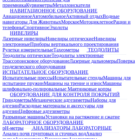
приемника
Курвиметры
Металлоискатели
НАВИГАЦИОННОЕ ОБОРУДОВАНИЕ
Авиационное
Автомобильное
Активный отдых
Водные
навигаторы
Для Животных
Морское
Мотоциклетное
Рации и
телефоны
Спортивное
Эхолоты
НИВЕЛИРЫ
Лазерные нивелиры
Нивелиры оптические
Нивелиры
электронные
Приборы вертикального проектирования
Рулетки измерительные
Тахеометры
ТЕОДОЛИТЫ
Теодолиты оптические
Теодолиты электронные
Трассопоисковое оборудование
Лазерные дальномеры
Поверка
геодезического оборудования
ИСПЫТАТЕЛЬНОЕ ОБОРУДОВАНИЕ
Испытательные прессы
Испытательные стенды
Машины для
испытание пружин
Машины на трение и износ
Машины
шлифовально-полировальные
Маятниковые копры
ОБОРУДОВАНИЕ ДЛЯ КОНТРОЛЯ ПОКРЫТИЙ
Гриндометры
Механические адгезиметры
Наборы для
адгезии
Расходные материалы и аксессуары для
адгезии
Цифровые адгезиметры
Разрывные машины
Установки на растяжение и сжатие
ЛАБОРАТОРНОЕ ОБОРУДОВАНИЕ
pH-метры
АНАЛИЗАТОРЫ ЛАБОРАТОРНЫЕ
Анализ почв грунтовых и сточных вод
Анализ