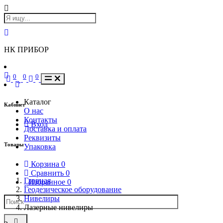
НК ПРИБОР
0
0
0
Каталог
Кабинет
О нас
Контакты
Вход
Доставка и оплата
Реквизиты
Товары
Упаковка
Корзина
0
Сравнить
0
Главная
Избранное
0
Геодезическое оборудование
Нивелиры
Лазерные нивелиры