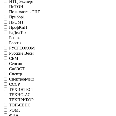
НТЦ Эксперт
ПиТОН
Полимастер СНГ
Прибор1
ПРОМТ
ПрофКиП
РаДиаТех
Ренекс
Россия
РУСГЕОКОМ
Русские Весы
СЕМ
Сенсон
СибЭСТ
Спектр
Спектрофлэш
СССР
ТЕХИНТЕСТ
ТЕХНО-АС
ТЕХПРИБОР
ТОП-СЕНС
УОМЗ
ФПА