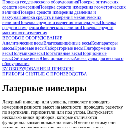
Поверка геодезического оборудования
Поверка оптических
средств измерения
Поверка средств измерения геометрических
величин
Поверка средств измерения давления и
вакуума
Поверка средств измерения механических
величин
Поверка средств измерения температуры
Поверка
средств измерения физических величин
Поверка средств
магнитного измерения
ВЕСОВОЕ ОБОРУДОВАНИЕ
Аналитические весы
Влагозащищённые весы
Компараторы
массы
Крановые весы
Лабораторные весы
Платформенные
весы
Полумикровесы
Портативные весы
Порционные
весы
Счётные весы
Ювелирные весы
Аксессуары для весового
оборудования
БУ ОБОРУДОВАНИЕ И ПРИБОРЫ
ПРИБОРЫ СНЯТЫЕ С ПРОИЗВОДСТВА
Лазерные нивелиры
Лазерный нивелир, или уровень, позволяет проводить
измерения разности высот на местности, проводить разметку
по вертикали, горизонтали или под углом. Выпускается
несколько видов приборов, которые отличаются
функциональными возможностями. Именно поэтому они
активно используются как профессионалами, так и