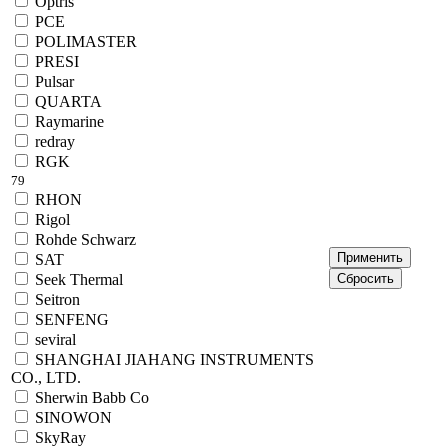
Optris
PCE
POLIMASTER
PRESI
Pulsar
QUARTA
Raymarine
redray
RGK
79
RHON
Rigol
Rohde Schwarz
SAT
Seek Thermal
Seitron
SENFENG
seviral
SHANGHAI JIAHANG INSTRUMENTS
CO., LTD.
Sherwin Babb Co
SINOWON
SkyRay