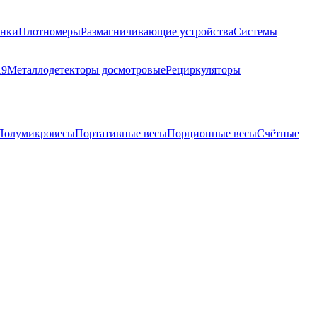
анки
Плотномеры
Размагничивающие устройства
Системы
19
Металлодетекторы досмотровые
Рециркуляторы
Полумикровесы
Портативные весы
Порционные весы
Счётные