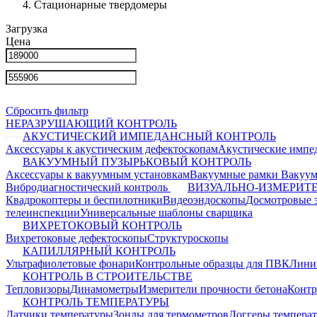
Стационарные твердомеры
Загрузка
Цена
Сбросить фильтр
НЕРАЗРУШАЮЩИЙ КОНТРОЛЬ
АКУСТИЧЕСКИЙ ИМПЕДАНСНЫЙ КОНТРОЛЬ
Аксессуары к акустическим дефектоскопам
Акустические импе
ВАКУУМНЫЙ ПУЗЫРЬКОВЫЙ КОНТРОЛЬ
Аксессуары к вакуумным установкам
Вакуумные рамки
Вакуум
Вибродиагностический контроль
ВИЗУАЛЬНО-ИЗМЕРИТ
Квадрокоптеры и беспилотники
Видеоэндоскопы
Досмотровые 
телеинспекции
Универсальные шаблоны сварщика
ВИХРЕТОКОВЫЙ КОНТРОЛЬ
Вихретоковые дефектоскопы
Структуроскопы
КАПИЛЛЯРНЫЙ КОНТРОЛЬ
Ультрафиолетовые фонари
Контрольные образцы для ПВК
Лини
КОНТРОЛЬ В СТРОИТЕЛЬСТВЕ
Тепловизоры
Динамометры
Измерители прочности бетона
Контр
КОНТРОЛЬ ТЕМПЕРАТУРЫ
Датчики температуры
Зонды для термометров
Логгеры темпера