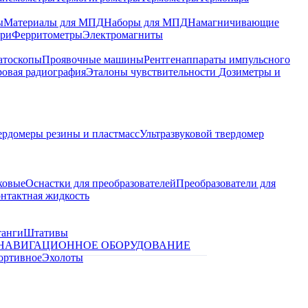
ы
Материалы для МПД
Наборы для МПД
Намагничивающие
ари
Ферритометры
Электромагниты
атоскопы
Проявочные машины
Рентгенаппараты импульсного
овая радиография
Эталоны чувствительности
Дозиметры и
ердомеры резины и пластмасс
Ультразвуковой твердомер
ковые
Оснастки для преобразователей
Преобразователи для
контактная жидкость
танги
Штативы
НАВИГАЦИОННОЕ ОБОРУДОВАНИЕ
ортивное
Эхолоты