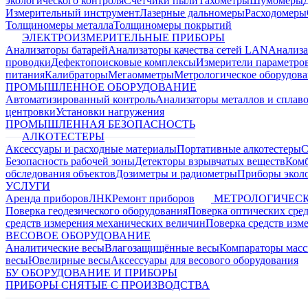
экологического контроля
Счетчики пыли
Тахометры
Шумомеры
Измерительный инструмент
Лазерные дальномеры
Расходомеры
Толщиномеры металла
Толщиномеры покрытий
ЭЛЕКТРОИЗМЕРИТЕЛЬНЫЕ ПРИБОРЫ
Анализаторы батарей
Анализаторы качества сетей LAN
Анализа
проводки
Дефектопоисковые комплексы
Измерители параметро
питания
Калибраторы
Мегаомметры
Метрологическое оборудов
ПРОМЫШЛЕННОЕ ОБОРУДОВАНИЕ
Автоматизированный контроль
Анализаторы металлов и сплав
центровки
Установки нагружения
ПРОМЫШЛЕННАЯ БЕЗОПАСНОСТЬ
АЛКОТЕСТЕРЫ
Аксессуары и расходные материалы
Портативные алкотестеры
С
Безопасность рабочей зоны
Детекторы взрывчатых веществ
Ком
обследования объектов
Дозиметры и радиометры
Приборы эколо
УСЛУГИ
Аренда приборов
ЛНК
Ремонт приборов
МЕТРОЛОГИЧЕСК
Поверка геодезического оборудования
Поверка оптических сре
средств измерения механических величин
Поверка средств изм
ВЕСОВОЕ ОБОРУДОВАНИЕ
Аналитические весы
Влагозащищённые весы
Компараторы мас
весы
Ювелирные весы
Аксессуары для весового оборудования
БУ ОБОРУДОВАНИЕ И ПРИБОРЫ
ПРИБОРЫ СНЯТЫЕ С ПРОИЗВОДСТВА