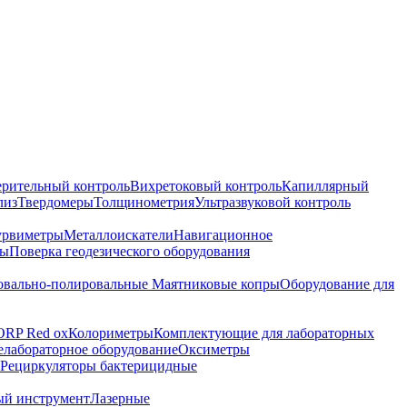
ерительный контроль
Вихретоковый контроль
Капиллярный
лиз
Твердомеры
Толщинометрия
Ультразвуковой контроль
урвиметры
Металлоискатели
Навигационное
ры
Поверка геодезического оборудования
вально-полировальные
Маятниковые копры
Оборудование для
ORP Red ox
Колориметры
Комплектующие для лабораторных
лабораторное оборудование
Оксиметры
Рециркуляторы бактерицидные
ый инструмент
Лазерные