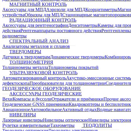
МАГНИТНЫЙ КОНТРОЛЬ
Аксессуары для МПД
Аэрозоли для МПД
Коэрцитиметры
Магни
устройства
Образцы для МПД
Стационарные магнитопорошков
РАДИАЦИОННЫЙ КОНТРОЛЬ
Аксессуары для рентгенографии
Денситометры
Камеры для про
действия
Рентгенаппараты постоянного действия
Рентгенпленк
радиометры
СПЕКТРАЛЬНЫЙ АНАЛИЗ
Анализаторы металлов и сплавов
ТВЕРДОМЕРЫ
Датчики к твердомерам
Динамические твердомеры
Комбиниров
ТОЛЩИНОМЕТРИЯ
Толщиномеры металла
Толщиномеры покрытий
УЛЬТРАЗВУКОВОЙ КОНТРОЛЬ
Автоматизированный контроль
Акустико-эмиссионные систем
дефектоскопа
Преобразователи для толщинометрии
Соединител
ГЕОДЕЗИЧЕСКОЕ ОБОРУДОВАНИЕ
АКСЕССУАРЫ ГЕОДЕЗИЧЕСКИЕ
Вехи
Компасы и буссоли
Отражатели и приёмники
Прочие аксес
Геодезические GNSS приемники
Квадрокоптеры и беспилотни
Авиационное
Автомобильное
Активный отдых
Водные навига
НИВЕЛИРЫ
Лазерные нивелиры
Нивелиры оптические
Нивелиры электрон
Рулетки измерительные
Тахеометры
ТЕОДОЛИТЫ
Теодолиты оптические
Теодолиты электронные