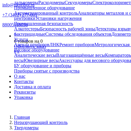
дальномеры
Расходомеры
Секундомеры
Спектроколориме
info@nkpribor.ru
Промышленное оборудование
Автоматизированный контроль
Анализаторы металлов и 
+7 (3412) 277-001
центровки
Установки нагружения
Промышленная безопасность
88005118036
Алкотестеры
Безопасность рабочей зоны
Детекторы взрыв
бактерицидные
Системы обследования объектов
Дозиметр
0
Услуги
0
товаров на
0
Аренда приборов
ЛНК
Ремонт приборов
Метрологическая 
Оформить заказ
Весовое оборудование
0
0
Аналитические весы
Влагозащищённые весы
Компаратор
весы
Ювелирные весы
Аксессуары для весового оборудов
БУ оборудование и приборы
Приборы снятые с производства
О нас
Контакты
Доставка и оплата
Реквизиты
Упаковка
Главная
Неразрушающий контроль
Твердомеры