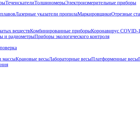
тры
Течеискатели
Толщиномеры
Электроизмерительные приборы
сплавов
Лазерные указатели пропила
Маркировщики
Отрезные ст
чатых веществ
Комбинированные приборы
Коронавирус COVID-
ы и радиометры
Приборы экологического контроля
поверка
ы массы
Крановые весы
Лабораторные весы
Платформенные весы
ания