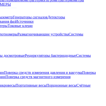
оры
Термоанемометры
Термогигрометры
Термометры
МЕРЫ
азометр
Генераторы сигналов
Детекторы
вания фаз
Источники
теры
Токовые клещи
лотномеры
Размагничивающие устройства
Системы
ры досмотровые
Рециркуляторы бактерицидные
Системы
чин
Поверка средств измерения давления и вакуума
Поверка
ичин
Поверка средств магнитного измерения
икровесы
Портативные весы
Порционные весы
Счётные