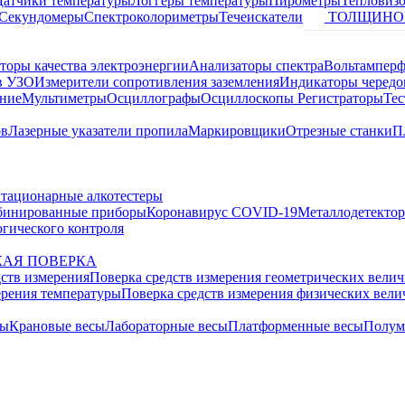
Датчики температуры
Логгеры температуры
Пирометры
Тепловиз
Секундомеры
Спектроколориметры
Течеискатели
ТОЛЩИНО
торы качества электроэнергии
Анализаторы спектра
Вольтамперф
в УЗО
Измерители сопротивления заземления
Индикаторы чередо
ание
Мультиметры
Осциллографы
Осциллоскопы
Регистраторы
Тес
ов
Лазерные указатели пропила
Маркировщики
Отрезные станки
П
тационарные алкотестеры
бинированные приборы
Коронавирус COVID-19
Металлодетекто
гического контроля
АЯ ПОВЕРКА
дств измерения
Поверка средств измерения геометрических вели
ерения температуры
Поверка средств измерения физических вел
сы
Крановые весы
Лабораторные весы
Платформенные весы
Полум