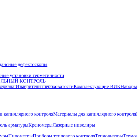
дансные дефектоскопы
ные установки герметичности
ЕЛЬНЫЙ КОНТРОЛЬ
зеркала
Измерители шероховатости
Комплектующие ВИК
Набор
и капиллярного контроля
Материалы для капиллярного контроля
оль арматуры
Креномеры
Лазерные нивелиры
туры
Пирометры
Приборы теплового контроля
Тепловизоры
Термо