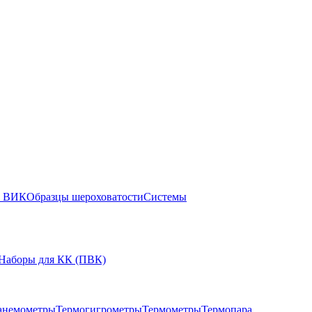
ы ВИК
Образцы шероховатости
Системы
Наборы для КК (ПВК)
анемометры
Термогигрометры
Термометры
Термопара