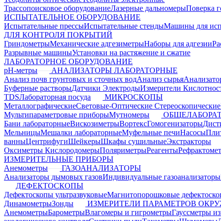
Трассопоисковое оборудование
Лазерные дальномеры
Поверка г
ИСПЫТАТЕЛЬНОЕ ОБОРУДОВАНИЕ
Испытательные прессы
Испытательные стенды
Машины для ис
ДЛЯ КОНТРОЛЯ ПОКРЫТИЙ
Гриндометры
Механические адгезиметры
Наборы для адгезии
Ра
Разрывные машины
Установки на растяжение и сжатие
ЛАБОРАТОРНОЕ ОБОРУДОВАНИЕ
pH-метры
АНАЛИЗАТОРЫ ЛАБОРАТОРНЫЕ
Анализ почв грунтовых и сточных вод
Анализ сырья
Анализато
Буферные растворы
Датчики Электроды
Измерители Кислотнос
TDS
Лабораторная посуда
МИКРОСКОПЫ
Металлографические
Световые-Оптические
Стереоскопические
Мультипараметровые приборы
Мутномеры
ОБЩЕЛАБОРАТ
Бани лабораторные
Вискозиметры
Вортекс
Гомогенизаторы
Дист
Мельницы
Мешалки лабораторные
Муфельные печи
Насосы
Пли
ванны
Центрифуги
Шейкеры
Шкафы сушильные
Экстракторы
Оксиметры Кислородомеры
Поляриметры
Реагенты
Рефрактоме
ИЗМЕРИТЕЛЬНЫЕ ПРИБОРЫ
Анемометры
ГАЗОАНАЛИЗАТОРЫ
Анализаторы дымовых газов
Индивидуальные газоанализаторы
ДЕФЕКТОСКОПЫ
Дефектоскопы ультразвуковые
Магнитопорошковые дефектоск
Динамометры
Зонды
ИЗМЕРИТЕЛИ ПАРАМЕТРОВ ОКР
Анемометры
Барометры
Влагомеры и гигрометры
Гауссметры и