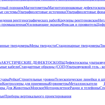
тный порошок
Магнитометры
Магнитопорошковые дефектоскоп
ые системы
Ультрафиолетовые источники
Ультрафиолетовые фон
ведения рентгенографических работ
Кроулеры рентгеновские
Нег
а промышленная
Усиливающие экраны
Фиксаж и проявитель
Цифр
анные твердомеры
Меры твердости
Стационарные твердомеры
Тв
ы
АКУСТИЧЕСКИЕ ДЕФЕКТОСКОПЫ
Дефектоскопы ультразву
ьные кабели
Стандартные образцы (СОП)
Ультразвуковой гель - 
суары
Рейки
Строительные уровни
Телескопические линейки и ш
ки
Контроллеры для приемника
Курвиметры
Металлоискатели
торы
Для Животных
Морское
Мотоциклетное
Рации и телефоны
Сп
ные
Приборы вертикального проектирования