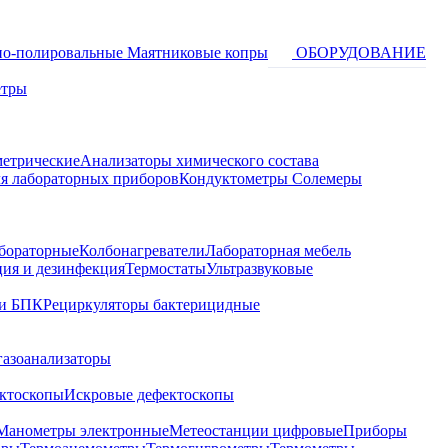
о-полировальные
Маятниковые копры
ОБОРУДОВАНИЕ
етры
метрические
Анализаторы химического состава
я лабораторных приборов
Кондуктометры Солемеры
бораторные
Колбонагреватели
Лабораторная мебель
ция и дезинфекция
Термостаты
Ультразвуковые
и БПК
Рециркуляторы бактерицидные
газоанализаторы
ктоскопы
Искровые дефектоскопы
Манометры электронные
Метеостанции цифровые
Приборы