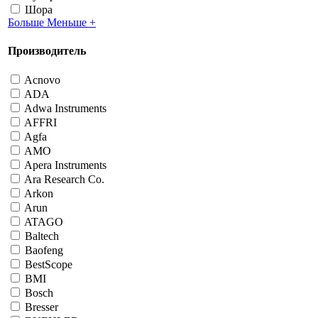
Шора
Больше
Меньше
+
Производитель
Acnovo
ADA
Adwa Instruments
AFFRI
Agfa
AMO
Apera Instruments
Ara Research Co.
Arkon
Arun
ATAGO
Baltech
Baofeng
BestScope
BMI
Bosch
Bresser