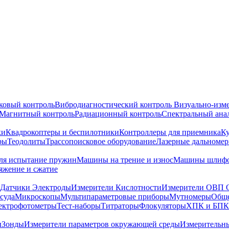
ковый контроль
Вибродиагностический контроль
Визуально-изм
Магнитный контроль
Радиационный контроль
Спектральный ана
ки
Квадрокоптеры и беспилотники
Контроллеры для приемника
К
ры
Теодолиты
Трассопоисковое оборудование
Лазерные дальноме
я испытание пружин
Машины на трение и износ
Машины шлифо
тяжение и сжатие
Датчики Электроды
Измерители Кислотности
Измерители ОВП 
суда
Микроскопы
Мультипараметровые приборы
Мутномеры
Обще
ектрофотометры
Тест-наборы
Титраторы
Флокуляторы
ХПК и БПК
ы
Зонды
Измерители параметров окружающей среды
Измерительн