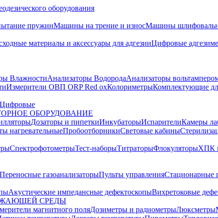
еодезического оборудования
пытание пружин
Машины на трение и износ
Машины шлифовальн
сходные материалы и аксессуары для адгезии
Цифровые адгезим
ры Влажности
Анализаторы Водорода
Анализаторы вольтамперо
ти
Измерители ОВП ORP Red ox
Колориметры
Комплектующие дл
Цифровые
ОРНОЕ ОБОРУДОВАНИЕ
илляторы
Дозаторы и пипетки
Инкубаторы
Испарители
Камеры ла
ты нагревательные
Пробоотборники
Световые кабины
Стерилиза
тры
Спектрофотометры
Тест-наборы
Титраторы
Флокуляторы
ХПК 
Переносные газоанализаторы
Пульты управления
Стационарные 
опы
Акустические импедансные дефектоскопы
Вихретоковые дефе
УЖАЮЩЕЙ СРЕДЫ
змерители магнитного поля
Дозиметры и радиометры
Люксметры