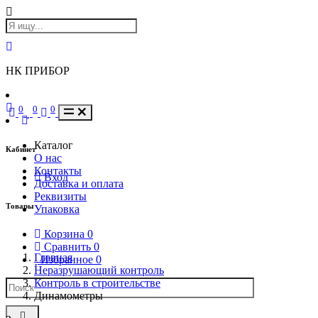
НК ПРИБОР
0
0
0
Каталог
Кабинет
О нас
Контакты
Вход
Доставка и оплата
Реквизиты
Товары
Упаковка
Корзина
0
Сравнить
0
Главная
Избранное
0
Неразрушающий контроль
Контроль в строительстве
Динамометры