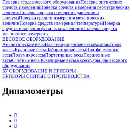
Поверка геодезического оборудования
Поверка оптических
средств измерения
Поверка средств измерения геометрических
величин
Поверка средств измерения давления и
вакуума
Поверка средств измерения механических
величин
Поверка средств измерения температуры
Поверка
средств измерения физических величин
Поверка средств
магнитного измерения
ВЕСОВОЕ ОБОРУДОВАНИЕ
Аналитические весы
Влагозащищённые весы
Компараторы
массы
Крановые весы
Лабораторные весы
Платформенные
весы
Полумикровесы
Портативные весы
Порционные
весы
Счётные весы
Ювелирные весы
Аксессуары для весового
оборудования
БУ ОБОРУДОВАНИЕ И ПРИБОРЫ
ПРИБОРЫ СНЯТЫЕ С ПРОИЗВОДСТВА
Динамометры