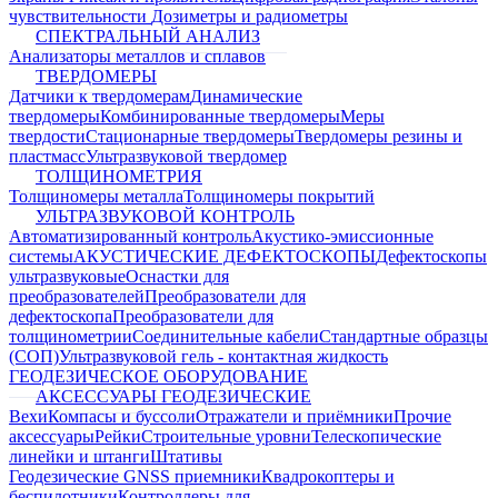
чувствительности
Дозиметры и радиометры
СПЕКТРАЛЬНЫЙ АНАЛИЗ
Анализаторы металлов и сплавов
ТВЕРДОМЕРЫ
Датчики к твердомерам
Динамические
твердомеры
Комбинированные твердомеры
Меры
твердости
Стационарные твердомеры
Твердомеры резины и
пластмасс
Ультразвуковой твердомер
ТОЛЩИНОМЕТРИЯ
Толщиномеры металла
Толщиномеры покрытий
УЛЬТРАЗВУКОВОЙ КОНТРОЛЬ
Автоматизированный контроль
Акустико-эмиссионные
системы
АКУСТИЧЕСКИЕ ДЕФЕКТОСКОПЫ
Дефектоскопы
ультразвуковые
Оснастки для
преобразователей
Преобразователи для
дефектоскопа
Преобразователи для
толщинометрии
Соединительные кабели
Стандартные образцы
(СОП)
Ультразвуковой гель - контактная жидкость
ГЕОДЕЗИЧЕСКОЕ ОБОРУДОВАНИЕ
АКСЕССУАРЫ ГЕОДЕЗИЧЕСКИЕ
Вехи
Компасы и буссоли
Отражатели и приёмники
Прочие
аксессуары
Рейки
Строительные уровни
Телескопические
линейки и штанги
Штативы
Геодезические GNSS приемники
Квадрокоптеры и
беспилотники
Контроллеры для