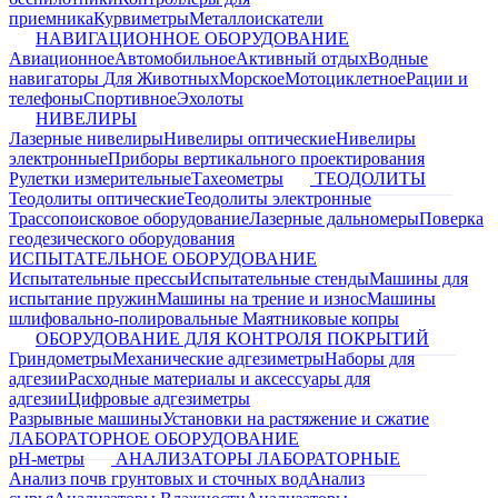
приемника
Курвиметры
Металлоискатели
НАВИГАЦИОННОЕ ОБОРУДОВАНИЕ
Авиационное
Автомобильное
Активный отдых
Водные
навигаторы
Для Животных
Морское
Мотоциклетное
Рации и
телефоны
Спортивное
Эхолоты
НИВЕЛИРЫ
Лазерные нивелиры
Нивелиры оптические
Нивелиры
электронные
Приборы вертикального проектирования
Рулетки измерительные
Тахеометры
ТЕОДОЛИТЫ
Теодолиты оптические
Теодолиты электронные
Трассопоисковое оборудование
Лазерные дальномеры
Поверка
геодезического оборудования
ИСПЫТАТЕЛЬНОЕ ОБОРУДОВАНИЕ
Испытательные прессы
Испытательные стенды
Машины для
испытание пружин
Машины на трение и износ
Машины
шлифовально-полировальные
Маятниковые копры
ОБОРУДОВАНИЕ ДЛЯ КОНТРОЛЯ ПОКРЫТИЙ
Гриндометры
Механические адгезиметры
Наборы для
адгезии
Расходные материалы и аксессуары для
адгезии
Цифровые адгезиметры
Разрывные машины
Установки на растяжение и сжатие
ЛАБОРАТОРНОЕ ОБОРУДОВАНИЕ
pH-метры
АНАЛИЗАТОРЫ ЛАБОРАТОРНЫЕ
Анализ почв грунтовых и сточных вод
Анализ