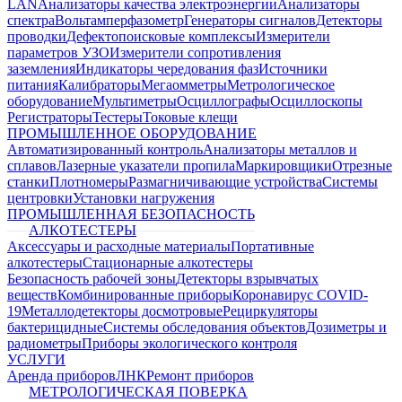
LAN
Анализаторы качества электроэнергии
Анализаторы
спектра
Вольтамперфазометр
Генераторы сигналов
Детекторы
проводки
Дефектопоисковые комплексы
Измерители
параметров УЗО
Измерители сопротивления
заземления
Индикаторы чередования фаз
Источники
питания
Калибраторы
Мегаомметры
Метрологическое
оборудование
Мультиметры
Осциллографы
Осциллоскопы
Регистраторы
Тестеры
Токовые клещи
ПРОМЫШЛЕННОЕ ОБОРУДОВАНИЕ
Автоматизированный контроль
Анализаторы металлов и
сплавов
Лазерные указатели пропила
Маркировщики
Отрезные
станки
Плотномеры
Размагничивающие устройства
Системы
центровки
Установки нагружения
ПРОМЫШЛЕННАЯ БЕЗОПАСНОСТЬ
АЛКОТЕСТЕРЫ
Аксессуары и расходные материалы
Портативные
алкотестеры
Стационарные алкотестеры
Безопасность рабочей зоны
Детекторы взрывчатых
веществ
Комбинированные приборы
Коронавирус COVID-
19
Металлодетекторы досмотровые
Рециркуляторы
бактерицидные
Системы обследования объектов
Дозиметры и
радиометры
Приборы экологического контроля
УСЛУГИ
Аренда приборов
ЛНК
Ремонт приборов
МЕТРОЛОГИЧЕСКАЯ ПОВЕРКА