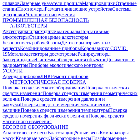
сплавов
Лазерные указатели пропила
Маркировщики
Отрезные
станки
Плотномеры
Размагничивающие устройства
Системы
центровки
Установки нагружения
ПРОМЫШЛЕННАЯ БЕЗОПАСНОСТЬ
АЛКОТЕСТЕРЫ
Аксессуары и расходные материалы
Портативные
алкотестеры
Стационарные алкотестеры
Безопасность рабочей зоны
Детекторы взрывчатых
веществ
Комбинированные приборы
Коронавирус COVID-
19
Металлодетекторы досмотровые
Рециркуляторы
бактерицидные
Системы обследования объектов
Дозиметры и
радиометры
Приборы экологического контроля
УСЛУГИ
Аренда приборов
ЛНК
Ремонт приборов
МЕТРОЛОГИЧЕСКАЯ ПОВЕРКА
Поверка геодезического оборудования
Поверка оптических
средств измерения
Поверка средств измерения геометрических
величин
Поверка средств измерения давления и
вакуума
Поверка средств измерения механических
величин
Поверка средств измерения температуры
Поверка
средств измерения физических величин
Поверка средств
магнитного измерения
ВЕСОВОЕ ОБОРУДОВАНИЕ
Аналитические весы
Влагозащищённые весы
Компараторы
массы
Крановые весы
Лабораторные весы
Платформенные