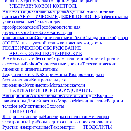
Толщиномеры металла
Толщиномеры покрытий
УЛЬТРАЗВУКОВОЙ КОНТРОЛЬ
Автоматизированный контроль
Акустико-эмиссионные
системы
АКУСТИЧЕСКИЕ ДЕФЕКТОСКОПЫ
Дефектоскопы
ультразвуковые
Оснастки для
преобразователей
Преобразователи для
дефектоскопа
Преобразователи для
толщинометрии
Соединительные кабели
Стандартные образцы
(СОП)
Ультразвуковой гель - контактная жидкость
ГЕОДЕЗИЧЕСКОЕ ОБОРУДОВАНИЕ
АКСЕССУАРЫ ГЕОДЕЗИЧЕСКИЕ
Вехи
Компасы и буссоли
Отражатели и приёмники
Прочие
аксессуары
Рейки
Строительные уровни
Телескопические
линейки и штанги
Штативы
Геодезические GNSS приемники
Квадрокоптеры и
беспилотники
Контроллеры для
приемника
Курвиметры
Металлоискатели
НАВИГАЦИОННОЕ ОБОРУДОВАНИЕ
Авиационное
Автомобильное
Активный отдых
Водные
навигаторы
Для Животных
Морское
Мотоциклетное
Рации и
телефоны
Спортивное
Эхолоты
НИВЕЛИРЫ
Лазерные нивелиры
Нивелиры оптические
Нивелиры
электронные
Приборы вертикального проектирования
Рулетки измерительные
Тахеометры
ТЕОДОЛИТЫ