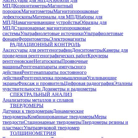
Аксессуары для МПД
Аэрозоли для
МПД
Коэрцитиметры
Магнитный
порошок
Магнитометры
Магнитопорошковые
дефектоскопы
Материалы для МПД
Наборы для
МПД
Намагничивающие устройства
Образцы для
МПД
Стационарные магнитопорошковые
системы
Ультрафиолетовые источники
Ультрафиолетовые
фонари
Ферритометры
Электромагниты
РАДИАЦИОННЫЙ КОНТРОЛЬ
Аксессуары для рентгенографии
Денситометры
Камеры для
проведения рентгенографических работ
Кроулеры
рентгеновские
Негатоскопы
Проявочные
машины
Рентгенаппараты импульсного
действия
Рентгенаппараты постоянного
действия
Рентгенпленка промышленная
Усиливающие
экраны
Фиксаж и проявитель
Цифровая радиография
Эталоны
чувствительности
Дозиметры и радиометры
СПЕКТРАЛЬНЫЙ АНАЛИЗ
Анализаторы металлов и сплавов
ТВЕРДОМЕРЫ
Датчики к твердомерам
Динамические
твердомеры
Комбинированные твердомеры
Меры
твердости
Стационарные твердомеры
Твердомеры резины и
пластмасс
Ультразвуковой твердомер
ТОЛЩИНОМЕТРИЯ