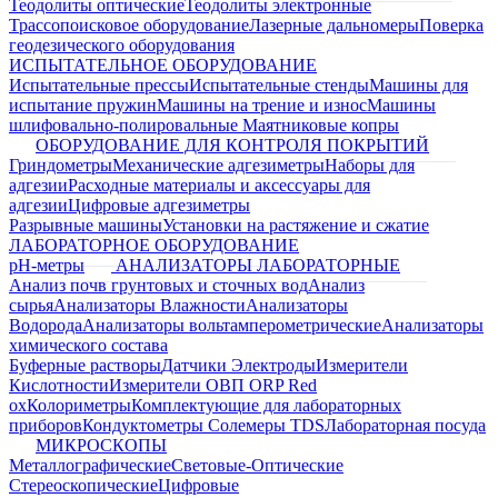
Теодолиты оптические
Теодолиты электронные
Трассопоисковое оборудование
Лазерные дальномеры
Поверка
геодезического оборудования
ИСПЫТАТЕЛЬНОЕ ОБОРУДОВАНИЕ
Испытательные прессы
Испытательные стенды
Машины для
испытание пружин
Машины на трение и износ
Машины
шлифовально-полировальные
Маятниковые копры
ОБОРУДОВАНИЕ ДЛЯ КОНТРОЛЯ ПОКРЫТИЙ
Гриндометры
Механические адгезиметры
Наборы для
адгезии
Расходные материалы и аксессуары для
адгезии
Цифровые адгезиметры
Разрывные машины
Установки на растяжение и сжатие
ЛАБОРАТОРНОЕ ОБОРУДОВАНИЕ
pH-метры
АНАЛИЗАТОРЫ ЛАБОРАТОРНЫЕ
Анализ почв грунтовых и сточных вод
Анализ
сырья
Анализаторы Влажности
Анализаторы
Водорода
Анализаторы вольтамперометрические
Анализаторы
химического состава
Буферные растворы
Датчики Электроды
Измерители
Кислотности
Измерители ОВП ORP Red
ox
Колориметры
Комплектующие для лабораторных
приборов
Кондуктометры Солемеры TDS
Лабораторная посуда
МИКРОСКОПЫ
Металлографические
Световые-Оптические
Стереоскопические
Цифровые