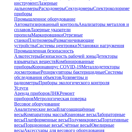
инструмент
Лазерные
дальномеры
Расходомеры
Секундомеры
Спектроколориме
приборы
Промышленное оборудование
Автоматизированный контроль
Анализаторы металлов и
сплавов
Лазерные указатели
пропила
Маркировщики
Отрезные
станки
Плотномеры
Размагничивающие
устройства
Системы центровки
Установки нагружения
Промышленная безопасность
Алкотестеры
Безопасность рабочей зоны
Детекторы
взрывчатых веществ
Комбинированные
приборы
Коронавирус COVID-19
Металлодетекторы
досмотровые
Рециркуляторы бактерицидные
Системы
обследования объектов
Дозиметры и
радиометры
Приборы экологического контроля
Услуги
Аренда приборов
ЛНК
Ремонт
приборов
Метрологическая поверка
Весовое оборудование
Аналитические весы
Влагозащищённые
весы
Компараторы массы
Крановые весы
Лабораторные
весы
Платформенные весы
Полумикровесы
Портативные
весы
Порционные весы
Счётные весы
Ювелирные
весы
Аксессуары для весового оборудования