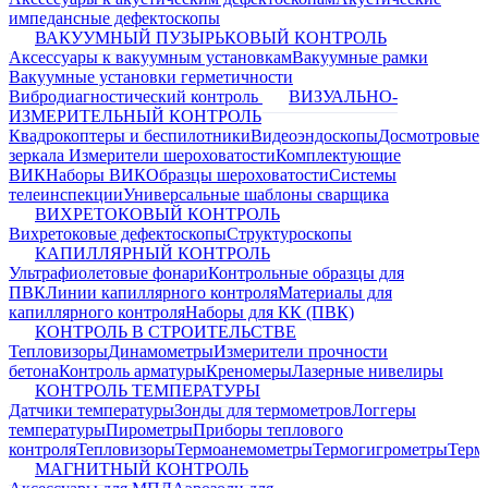
импедансные дефектоскопы
ВАКУУМНЫЙ ПУЗЫРЬКОВЫЙ КОНТРОЛЬ
Аксессуары к вакуумным установкам
Вакуумные рамки
Вакуумные установки герметичности
Вибродиагностический контроль
ВИЗУАЛЬНО-
ИЗМЕРИТЕЛЬНЫЙ КОНТРОЛЬ
Квадрокоптеры и беспилотники
Видеоэндоскопы
Досмотровые
зеркала
Измерители шероховатости
Комплектующие
ВИК
Наборы ВИК
Образцы шероховатости
Системы
телеинспекции
Универсальные шаблоны сварщика
ВИХРЕТОКОВЫЙ КОНТРОЛЬ
Вихретоковые дефектоскопы
Структуроскопы
КАПИЛЛЯРНЫЙ КОНТРОЛЬ
Ультрафиолетовые фонари
Контрольные образцы для
ПВК
Линии капиллярного контроля
Материалы для
капиллярного контроля
Наборы для КК (ПВК)
КОНТРОЛЬ В СТРОИТЕЛЬСТВЕ
Тепловизоры
Динамометры
Измерители прочности
бетона
Контроль арматуры
Креномеры
Лазерные нивелиры
КОНТРОЛЬ ТЕМПЕРАТУРЫ
Датчики температуры
Зонды для термометров
Логгеры
температуры
Пирометры
Приборы теплового
контроля
Тепловизоры
Термоанемометры
Термогигрометры
Терм
МАГНИТНЫЙ КОНТРОЛЬ