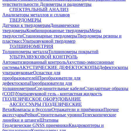
чувствительности
Дозиметры и радиометры
СПЕКТРАЛЬНЫЙ АНАЛИЗ
Анализаторы металлов и сплавов
ТВЕРДОМЕРЫ
Датчики к твердомерам
Динамические
твердомеры
Комбинированные твердомеры
Меры
твердости
Стационарные твердомеры
Твердомеры резины и
пластмасс
Ультразвуковой твердомер
ТОЛЩИНОМЕТРИЯ
Толщиномеры металла
Толщиномеры покрытий
УЛЬТРАЗВУКОВОЙ КОНТРОЛЬ
Автоматизированный контроль
Акустико-эмиссионные
системы
АКУСТИЧЕСКИЕ ДЕФЕКТОСКОПЫ
Дефектоскопы
ультразвуковые
Оснастки для
преобразователей
Преобразователи для
дефектоскопа
Преобразователи для
толщинометрии
Соединительные кабели
Стандартные образцы
(СОП)
Ультразвуковой гель - контактная жидкость
ГЕОДЕЗИЧЕСКОЕ ОБОРУДОВАНИЕ
АКСЕССУАРЫ ГЕОДЕЗИЧЕСКИЕ
Вехи
Компасы и буссоли
Отражатели и приёмники
Прочие
аксессуары
Рейки
Строительные уровни
Телескопические
линейки и штанги
Штативы
Геодезические GNSS приемники
Квадрокоптеры и
беспилотники
Контроллеры для