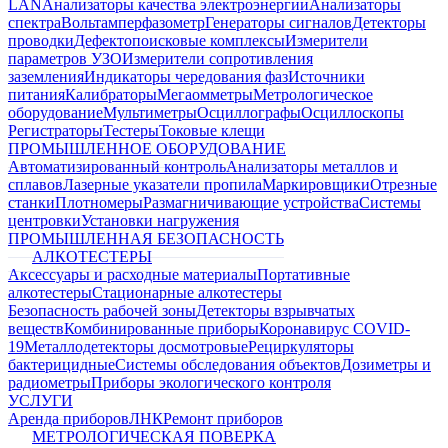
LAN
Анализаторы качества электроэнергии
Анализаторы
спектра
Вольтамперфазометр
Генераторы сигналов
Детекторы
проводки
Дефектопоисковые комплексы
Измерители
параметров УЗО
Измерители сопротивления
заземления
Индикаторы чередования фаз
Источники
питания
Калибраторы
Мегаомметры
Метрологическое
оборудование
Мультиметры
Осциллографы
Осциллоскопы
Регистраторы
Тестеры
Токовые клещи
ПРОМЫШЛЕННОЕ ОБОРУДОВАНИЕ
Автоматизированный контроль
Анализаторы металлов и
сплавов
Лазерные указатели пропила
Маркировщики
Отрезные
станки
Плотномеры
Размагничивающие устройства
Системы
центровки
Установки нагружения
ПРОМЫШЛЕННАЯ БЕЗОПАСНОСТЬ
АЛКОТЕСТЕРЫ
Аксессуары и расходные материалы
Портативные
алкотестеры
Стационарные алкотестеры
Безопасность рабочей зоны
Детекторы взрывчатых
веществ
Комбинированные приборы
Коронавирус COVID-
19
Металлодетекторы досмотровые
Рециркуляторы
бактерицидные
Системы обследования объектов
Дозиметры и
радиометры
Приборы экологического контроля
УСЛУГИ
Аренда приборов
ЛНК
Ремонт приборов
МЕТРОЛОГИЧЕСКАЯ ПОВЕРКА