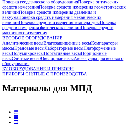
Поверка геодезического оборудования
Поверка оптических
средств измерения
Поверка средств измерения геометрических
величин
Поверка средств измерения давления и
вакуума
Поверка средств измерения механических
величин
Поверка средств измерения температуры
Поверка
средств измерения физических величин
Поверка средств
магнитного измерения
ВЕСОВОЕ ОБОРУДОВАНИЕ
Аналитические весы
Влагозащищённые весы
Компараторы
массы
Крановые весы
Лабораторные весы
Платформенные
весы
Полумикровесы
Портативные весы
Порционные
весы
Счётные весы
Ювелирные весы
Аксессуары для весового
оборудования
БУ ОБОРУДОВАНИЕ И ПРИБОРЫ
ПРИБОРЫ СНЯТЫЕ С ПРОИЗВОДСТВА
Материалы для МПД