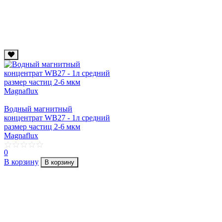
Водный магнитный
концентрат WB27 - 1л средний
размер частиц 2-6 мкм
Magnaflux
0
В корзину
В корзину