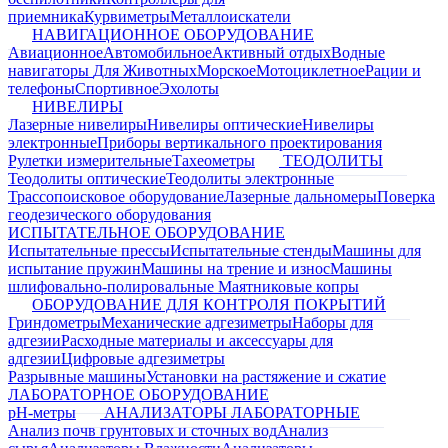
приемника
Курвиметры
Металлоискатели
НАВИГАЦИОННОЕ ОБОРУДОВАНИЕ
Авиационное
Автомобильное
Активный отдых
Водные
навигаторы
Для Животных
Морское
Мотоциклетное
Рации и
телефоны
Спортивное
Эхолоты
НИВЕЛИРЫ
Лазерные нивелиры
Нивелиры оптические
Нивелиры
электронные
Приборы вертикального проектирования
Рулетки измерительные
Тахеометры
ТЕОДОЛИТЫ
Теодолиты оптические
Теодолиты электронные
Трассопоисковое оборудование
Лазерные дальномеры
Поверка
геодезического оборудования
ИСПЫТАТЕЛЬНОЕ ОБОРУДОВАНИЕ
Испытательные прессы
Испытательные стенды
Машины для
испытание пружин
Машины на трение и износ
Машины
шлифовально-полировальные
Маятниковые копры
ОБОРУДОВАНИЕ ДЛЯ КОНТРОЛЯ ПОКРЫТИЙ
Гриндометры
Механические адгезиметры
Наборы для
адгезии
Расходные материалы и аксессуары для
адгезии
Цифровые адгезиметры
Разрывные машины
Установки на растяжение и сжатие
ЛАБОРАТОРНОЕ ОБОРУДОВАНИЕ
pH-метры
АНАЛИЗАТОРЫ ЛАБОРАТОРНЫЕ
Анализ почв грунтовых и сточных вод
Анализ