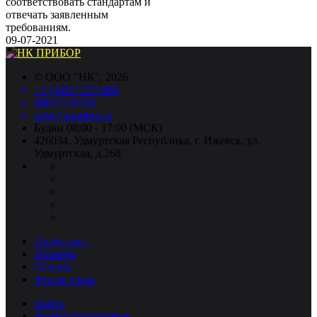
соответствовать стандартам и
отвечать заявленным
требованиям.
09-07-2021
©
ООО "НК"
, 2026
+7 (3412) 277-001
88005118036
info@nkpribor.ru
Будни 08:00 - 17:00 (МСК)
426034, Удмуртская Республика, г. Ижевск, ул.
Удмуртская, д.268
Прайс-лист
Новости
Отзывы
Форма связи
Войти
Зарегистрироваться