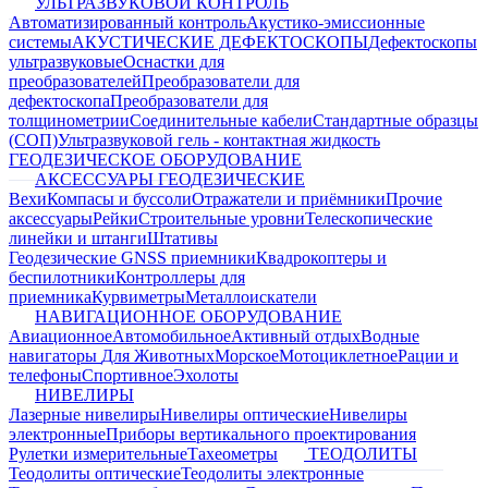
УЛЬТРАЗВУКОВОЙ КОНТРОЛЬ
Автоматизированный контроль
Акустико-эмиссионные
системы
АКУСТИЧЕСКИЕ ДЕФЕКТОСКОПЫ
Дефектоскопы
ультразвуковые
Оснастки для
преобразователей
Преобразователи для
дефектоскопа
Преобразователи для
толщинометрии
Соединительные кабели
Стандартные образцы
(СОП)
Ультразвуковой гель - контактная жидкость
ГЕОДЕЗИЧЕСКОЕ ОБОРУДОВАНИЕ
АКСЕССУАРЫ ГЕОДЕЗИЧЕСКИЕ
Вехи
Компасы и буссоли
Отражатели и приёмники
Прочие
аксессуары
Рейки
Строительные уровни
Телескопические
линейки и штанги
Штативы
Геодезические GNSS приемники
Квадрокоптеры и
беспилотники
Контроллеры для
приемника
Курвиметры
Металлоискатели
НАВИГАЦИОННОЕ ОБОРУДОВАНИЕ
Авиационное
Автомобильное
Активный отдых
Водные
навигаторы
Для Животных
Морское
Мотоциклетное
Рации и
телефоны
Спортивное
Эхолоты
НИВЕЛИРЫ
Лазерные нивелиры
Нивелиры оптические
Нивелиры
электронные
Приборы вертикального проектирования
Рулетки измерительные
Тахеометры
ТЕОДОЛИТЫ
Теодолиты оптические
Теодолиты электронные