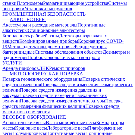
станки
Плотномеры
Размагничивающие устройства
Системы
центровки
Установки нагружения
ПРОМЫШЛЕННАЯ БЕЗОПАСНОСТЬ
АЛКОТЕСТЕРЫ
Аксессуары и расходные материалы
Портативные
алкотестеры
Стационарные алкотестеры
Безопасность рабочей зоны
Детекторы взрывчатых
веществ
Комбинированные приборы
Коронавирус COVID-
19
Металлодетекторы досмотровые
Рециркуляторы
бактерицидные
Системы обследования объектов
Дозиметры и
радиометры
Приборы экологического контроля
УСЛУГИ
Аренда приборов
ЛНК
Ремонт приборов
МЕТРОЛОГИЧЕСКАЯ ПОВЕРКА
Поверка геодезического оборудования
Поверка оптических
средств измерения
Поверка средств измерения геометрических
величин
Поверка средств измерения давления и
вакуума
Поверка средств измерения механических
величин
Поверка средств измерения температуры
Поверка
средств измерения физических величин
Поверка средств
магнитного измерения
ВЕСОВОЕ ОБОРУДОВАНИЕ
Аналитические весы
Влагозащищённые весы
Компараторы
массы
Крановые весы
Лабораторные весы
Платформенные
весы
Полумикровесы
Портативные весы
Порционные