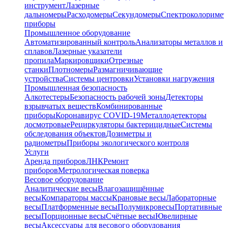
инструмент
Лазерные
дальномеры
Расходомеры
Секундомеры
Спектроколориме
приборы
Промышленное оборудование
Автоматизированный контроль
Анализаторы металлов и
сплавов
Лазерные указатели
пропила
Маркировщики
Отрезные
станки
Плотномеры
Размагничивающие
устройства
Системы центровки
Установки нагружения
Промышленная безопасность
Алкотестеры
Безопасность рабочей зоны
Детекторы
взрывчатых веществ
Комбинированные
приборы
Коронавирус COVID-19
Металлодетекторы
досмотровые
Рециркуляторы бактерицидные
Системы
обследования объектов
Дозиметры и
радиометры
Приборы экологического контроля
Услуги
Аренда приборов
ЛНК
Ремонт
приборов
Метрологическая поверка
Весовое оборудование
Аналитические весы
Влагозащищённые
весы
Компараторы массы
Крановые весы
Лабораторные
весы
Платформенные весы
Полумикровесы
Портативные
весы
Порционные весы
Счётные весы
Ювелирные
весы
Аксессуары для весового оборудования