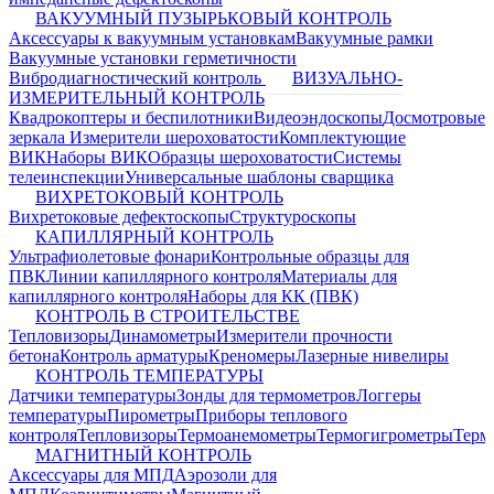
ВАКУУМНЫЙ ПУЗЫРЬКОВЫЙ КОНТРОЛЬ
Аксессуары к вакуумным установкам
Вакуумные рамки
Вакуумные установки герметичности
Вибродиагностический контроль
ВИЗУАЛЬНО-
ИЗМЕРИТЕЛЬНЫЙ КОНТРОЛЬ
Квадрокоптеры и беспилотники
Видеоэндоскопы
Досмотровые
зеркала
Измерители шероховатости
Комплектующие
ВИК
Наборы ВИК
Образцы шероховатости
Системы
телеинспекции
Универсальные шаблоны сварщика
ВИХРЕТОКОВЫЙ КОНТРОЛЬ
Вихретоковые дефектоскопы
Структуроскопы
КАПИЛЛЯРНЫЙ КОНТРОЛЬ
Ультрафиолетовые фонари
Контрольные образцы для
ПВК
Линии капиллярного контроля
Материалы для
капиллярного контроля
Наборы для КК (ПВК)
КОНТРОЛЬ В СТРОИТЕЛЬСТВЕ
Тепловизоры
Динамометры
Измерители прочности
бетона
Контроль арматуры
Креномеры
Лазерные нивелиры
КОНТРОЛЬ ТЕМПЕРАТУРЫ
Датчики температуры
Зонды для термометров
Логгеры
температуры
Пирометры
Приборы теплового
контроля
Тепловизоры
Термоанемометры
Термогигрометры
Терм
МАГНИТНЫЙ КОНТРОЛЬ
Аксессуары для МПД
Аэрозоли для