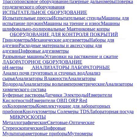
Трассопоисковое оборудование
Лазерные дальномеры
Поверка
геодезического оборудования
ИСПЫТАТЕЛЬНОЕ ОБОРУДОВАНИЕ
Испытательные прессы
Испытательные стенды
Машины для
испытание пружин
Машины на трение и износ
Машины
шлифовально-полировальные
Маятниковые копры
ОБОРУДОВАНИЕ ДЛЯ КОНТРОЛЯ ПОКРЫТИЙ
Гриндометры
Механические адгезиметры
Наборы для
адгезии
Расходные материалы и аксессуары для
адгезии
Цифровые адгезиметры
Разрывные машины
Установки на растяжение и сжатие
ЛАБОРАТОРНОЕ ОБОРУДОВАНИЕ
pH-метры
АНАЛИЗАТОРЫ ЛАБОРАТОРНЫЕ
Анализ почв грунтовых и сточных вод
Анализ
сырья
Анализаторы Влажности
Анализаторы
Водорода
Анализаторы вольтамперометрические
Анализаторы
химического состава
Буферные растворы
Датчики Электроды
Измерители
Кислотности
Измерители ОВП ORP Red
ox
Колориметры
Комплектующие для лабораторных
приборов
Кондуктометры Солемеры TDS
Лабораторная посуда
МИКРОСКОПЫ
Металлографические
Световые-Оптические
Стереоскопические
Цифровые
Мультипараметровые приборы
Мутномеры