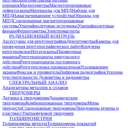
МПД
Коэрцитиметры
Магнитный
порошок
Магнитометры
Магнитопорошковые
дефектоскопы
Материалы для МПД
Наборы для
МПД
Намагничивающие устройства
Образцы для
МПД
Стационарные магнитопорошковые
системы
Ультрафиолетовые источники
Ультрафиолетовые
фонари
Ферритометры
Электромагниты
РАДИАЦИОННЫЙ КОНТРОЛЬ
Аксессуары для рентгенографии
Денситометры
Камеры для
проведения рентгенографических работ
Кроулеры
рентгеновские
Негатоскопы
Проявочные
машины
Рентгенаппараты импульсного
действия
Рентгенаппараты постоянного
действия
Рентгенпленка промышленная
Усиливающие
экраны
Фиксаж и проявитель
Цифровая радиография
Эталоны
чувствительности
Дозиметры и радиометры
СПЕКТРАЛЬНЫЙ АНАЛИЗ
Анализаторы металлов и сплавов
ТВЕРДОМЕРЫ
Датчики к твердомерам
Динамические
твердомеры
Комбинированные твердомеры
Меры
твердости
Стационарные твердомеры
Твердомеры резины и
пластмасс
Ультразвуковой твердомер
ТОЛЩИНОМЕТРИЯ
Толщиномеры металла
Толщиномеры покрытий