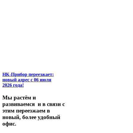
НК-Прибор переезжает:
новый адрес с 06 июля
2026 года!
М
ы
растём
и
развиваемся
и
в
связи
с
этим
переезжаем
в
новый,
более
удобный
офис.