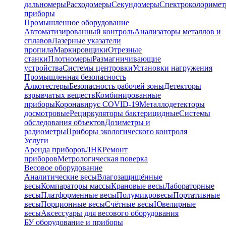
дальномеры
Расходомеры
Секундомеры
Спектроколориме
приборы
Промышленное оборудование
Автоматизированный контроль
Анализаторы металлов и
сплавов
Лазерные указатели
пропила
Маркировщики
Отрезные
станки
Плотномеры
Размагничивающие
устройства
Системы центровки
Установки нагружения
Промышленная безопасность
Алкотестеры
Безопасность рабочей зоны
Детекторы
взрывчатых веществ
Комбинированные
приборы
Коронавирус COVID-19
Металлодетекторы
досмотровые
Рециркуляторы бактерицидные
Системы
обследования объектов
Дозиметры и
радиометры
Приборы экологического контроля
Услуги
Аренда приборов
ЛНК
Ремонт
приборов
Метрологическая поверка
Весовое оборудование
Аналитические весы
Влагозащищённые
весы
Компараторы массы
Крановые весы
Лабораторные
весы
Платформенные весы
Полумикровесы
Портативные
весы
Порционные весы
Счётные весы
Ювелирные
весы
Аксессуары для весового оборудования
БУ оборудование и приборы