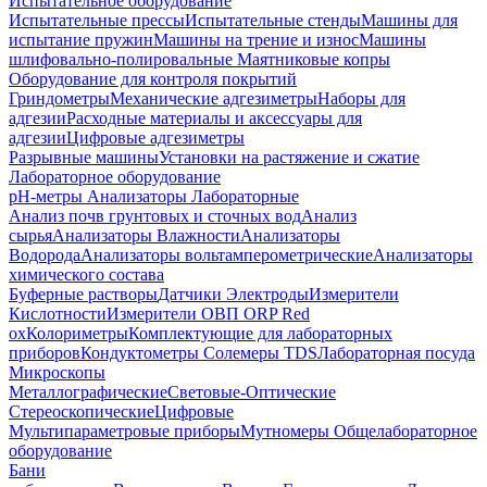
Испытательное оборудование
Испытательные прессы
Испытательные стенды
Машины для
испытание пружин
Машины на трение и износ
Машины
шлифовально-полировальные
Маятниковые копры
Оборудование для контроля покрытий
Гриндометры
Механические адгезиметры
Наборы для
адгезии
Расходные материалы и аксессуары для
адгезии
Цифровые адгезиметры
Разрывные машины
Установки на растяжение и сжатие
Лабораторное оборудование
pH-метры
Анализаторы Лабораторные
Анализ почв грунтовых и сточных вод
Анализ
сырья
Анализаторы Влажности
Анализаторы
Водорода
Анализаторы вольтамперометрические
Анализаторы
химического состава
Буферные растворы
Датчики Электроды
Измерители
Кислотности
Измерители ОВП ORP Red
ox
Колориметры
Комплектующие для лабораторных
приборов
Кондуктометры Солемеры TDS
Лабораторная посуда
Микроскопы
Металлографические
Световые-Оптические
Стереоскопические
Цифровые
Мультипараметровые приборы
Мутномеры
Общелабораторное
оборудование
Бани