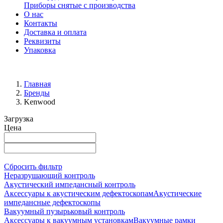
Приборы снятые с производства
О нас
Контакты
Доставка и оплата
Реквизиты
Упаковка
Главная
Бренды
Kenwood
Загрузка
Цена
Сбросить фильтр
Неразрушающий контроль
Акустический импедансный контроль
Аксессуары к акустическим дефектоскопам
Акустические
импедансные дефектоскопы
Вакуумный пузырьковый контроль
Аксессуары к вакуумным установкам
Вакуумные рамки