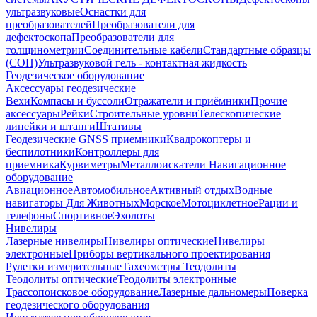
ультразвуковые
Оснастки для
преобразователей
Преобразователи для
дефектоскопа
Преобразователи для
толщинометрии
Соединительные кабели
Стандартные образцы
(СОП)
Ультразвуковой гель - контактная жидкость
Геодезическое оборудование
Аксессуары геодезические
Вехи
Компасы и буссоли
Отражатели и приёмники
Прочие
аксессуары
Рейки
Строительные уровни
Телескопические
линейки и штанги
Штативы
Геодезические GNSS приемники
Квадрокоптеры и
беспилотники
Контроллеры для
приемника
Курвиметры
Металлоискатели
Навигационное
оборудование
Авиационное
Автомобильное
Активный отдых
Водные
навигаторы
Для Животных
Морское
Мотоциклетное
Рации и
телефоны
Спортивное
Эхолоты
Нивелиры
Лазерные нивелиры
Нивелиры оптические
Нивелиры
электронные
Приборы вертикального проектирования
Рулетки измерительные
Тахеометры
Теодолиты
Теодолиты оптические
Теодолиты электронные
Трассопоисковое оборудование
Лазерные дальномеры
Поверка
геодезического оборудования