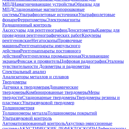
МПД
Намагничивающие устройства
Образцы для
МПД
Стационарные магнитопорошковые
системы
Ультрафиолетовые источники
Ультрафиолетовые
фонари
Ферритометры
Электромагниты
Радиационный контроль
Аксессуары для рентгенографии
Денситометры
Камеры для
проведения рентгенографических работ
Кроулеры
рентгеновские
Негатоскопы
Проявочные
машины
Рентгенаппараты импульсного
действия
Рентгенаппараты постоянного
действия
Рентгенпленка промышленная
Усиливающие
экраны
Фиксаж и проявитель
Цифровая радиография
Эталоны
чувствительности
Дозиметры и радиометры
Спектральный анализ
Анализаторы металлов и сплавов
Твердомеры
Датчики к твердомерам
Динамические
твердомеры
Комбинированные твердомеры
Меры
твердости
Стационарные твердомеры
Твердомеры резины и
пластмасс
Ультразвуковой твердомер
Толщинометрия
Толщиномеры металла
Толщиномеры покрытий
Ультразвуковой контроль
Автоматизированный контроль
Акустико-эмиссионные
системы
АКУСТИЧЕСКИЕ ДЕФЕКТОСКОПЫ
Дефектоскопы