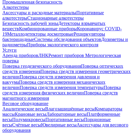
Промышленная безопасность
Алкотестеры
Аксессуары и расходные материалы
Портативные
алкотестеры
Стационарные алкотестеры
Безопасность рабочей зоны
Детекторы взрывчатых
веществ
Комбинированные приборы
Коронавирус COVID-
19
Металлодетекторы досмотровые
Рециркуляторы
бактерицидные
Системы обследования объектов
Дозиметры и
радиометры
Приборы экологического контроля
Услуги
Аренда приборов
ЛНК
Ремонт приборов
Метрологическая
поверка
Поверка геодезического оборудования
Поверка оптических
средств измерения
Поверка средств измерения геометрических
величин
Поверка средств измерения давления и
вакуума
Поверка средств измерения механических
величин
Поверка средств измерения температуры
Поверка
средств измерения физических величин
Поверка средств
магнитного измерения
Весовое оборудование
Аналитические весы
Влагозащищённые весы
Компараторы
массы
Крановые весы
Лабораторные весы
Платформенные
весы
Полумикровесы
Портативные весы
Порционные
весы
Счётные весы
Ювелирные весы
Аксессуары для весового
оборудования