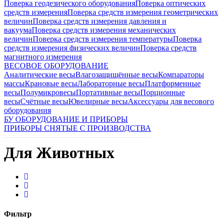
Поверка геодезического оборудования
Поверка оптических
средств измерения
Поверка средств измерения геометрических
величин
Поверка средств измерения давления и
вакуума
Поверка средств измерения механических
величин
Поверка средств измерения температуры
Поверка
средств измерения физических величин
Поверка средств
магнитного измерения
ВЕСОВОЕ ОБОРУДОВАНИЕ
Аналитические весы
Влагозащищённые весы
Компараторы
массы
Крановые весы
Лабораторные весы
Платформенные
весы
Полумикровесы
Портативные весы
Порционные
весы
Счётные весы
Ювелирные весы
Аксессуары для весового
оборудования
БУ ОБОРУДОВАНИЕ И ПРИБОРЫ
ПРИБОРЫ СНЯТЫЕ С ПРОИЗВОДСТВА
Для Животных
Фильтр