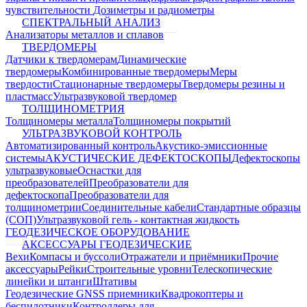
чувствительности
Дозиметры и радиометры
СПЕКТРАЛЬНЫЙ АНАЛИЗ
Анализаторы металлов и сплавов
ТВЕРДОМЕРЫ
Датчики к твердомерам
Динамические
твердомеры
Комбинированные твердомеры
Меры
твердости
Стационарные твердомеры
Твердомеры резины и
пластмасс
Ультразвуковой твердомер
ТОЛЩИНОМЕТРИЯ
Толщиномеры металла
Толщиномеры покрытий
УЛЬТРАЗВУКОВОЙ КОНТРОЛЬ
Автоматизированный контроль
Акустико-эмиссионные
системы
АКУСТИЧЕСКИЕ ДЕФЕКТОСКОПЫ
Дефектоскопы
ультразвуковые
Оснастки для
преобразователей
Преобразователи для
дефектоскопа
Преобразователи для
толщинометрии
Соединительные кабели
Стандартные образцы
(СОП)
Ультразвуковой гель - контактная жидкость
ГЕОДЕЗИЧЕСКОЕ ОБОРУДОВАНИЕ
АКСЕССУАРЫ ГЕОДЕЗИЧЕСКИЕ
Вехи
Компасы и буссоли
Отражатели и приёмники
Прочие
аксессуары
Рейки
Строительные уровни
Телескопические
линейки и штанги
Штативы
Геодезические GNSS приемники
Квадрокоптеры и
беспилотники
Контроллеры для