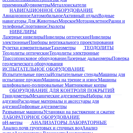
приемника
Курвиметры
Металлоискатели
НАВИГАЦИОННОЕ ОБОРУДОВАНИЕ
Авиационное
Автомобильное
Активный отдых
Водные
навигаторы
Для Животных
Морское
Мотоциклетное
Рации и
телефоны
Спортивное
Эхолоты
НИВЕЛИРЫ
Лазерные нивелиры
Нивелиры оптические
Нивелиры
электронные
Приборы вертикального проектирования
Рулетки измерительные
Тахеометры
ТЕОДОЛИТЫ
Теодолиты оптические
Теодолиты электронные
Трассопоисковое оборудование
Лазерные дальномеры
Поверка
геодезического оборудования
ИСПЫТАТЕЛЬНОЕ ОБОРУДОВАНИЕ
Испытательные прессы
Испытательные стенды
Машины для
испытание пружин
Машины на трение и износ
Машины
шлифовально-полировальные
Маятниковые копры
ОБОРУДОВАНИЕ ДЛЯ КОНТРОЛЯ ПОКРЫТИЙ
Гриндометры
Механические адгезиметры
Наборы для
адгезии
Расходные материалы и аксессуары для
адгезии
Цифровые адгезиметры
Разрывные машины
Установки на растяжение и сжатие
ЛАБОРАТОРНОЕ ОБОРУДОВАНИЕ
pH-метры
АНАЛИЗАТОРЫ ЛАБОРАТОРНЫЕ
Анализ почв грунтовых и сточных вод
Анализ