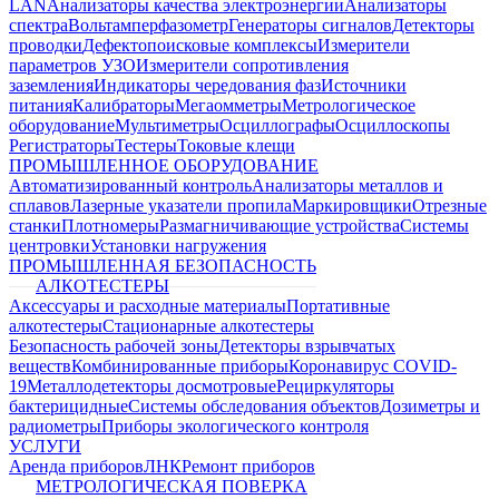
LAN
Анализаторы качества электроэнергии
Анализаторы
спектра
Вольтамперфазометр
Генераторы сигналов
Детекторы
проводки
Дефектопоисковые комплексы
Измерители
параметров УЗО
Измерители сопротивления
заземления
Индикаторы чередования фаз
Источники
питания
Калибраторы
Мегаомметры
Метрологическое
оборудование
Мультиметры
Осциллографы
Осциллоскопы
Регистраторы
Тестеры
Токовые клещи
ПРОМЫШЛЕННОЕ ОБОРУДОВАНИЕ
Автоматизированный контроль
Анализаторы металлов и
сплавов
Лазерные указатели пропила
Маркировщики
Отрезные
станки
Плотномеры
Размагничивающие устройства
Системы
центровки
Установки нагружения
ПРОМЫШЛЕННАЯ БЕЗОПАСНОСТЬ
АЛКОТЕСТЕРЫ
Аксессуары и расходные материалы
Портативные
алкотестеры
Стационарные алкотестеры
Безопасность рабочей зоны
Детекторы взрывчатых
веществ
Комбинированные приборы
Коронавирус COVID-
19
Металлодетекторы досмотровые
Рециркуляторы
бактерицидные
Системы обследования объектов
Дозиметры и
радиометры
Приборы экологического контроля
УСЛУГИ
Аренда приборов
ЛНК
Ремонт приборов
МЕТРОЛОГИЧЕСКАЯ ПОВЕРКА