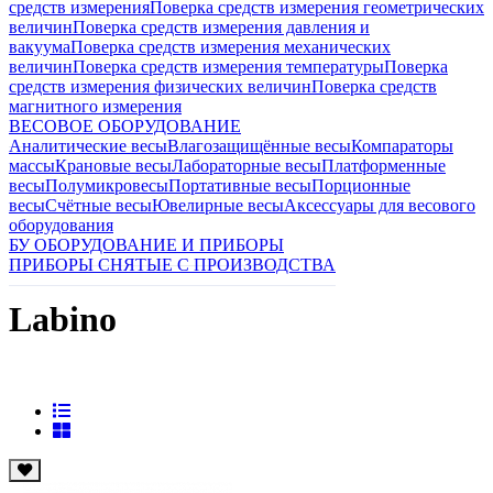
средств измерения
Поверка средств измерения геометрических
величин
Поверка средств измерения давления и
вакуума
Поверка средств измерения механических
величин
Поверка средств измерения температуры
Поверка
средств измерения физических величин
Поверка средств
магнитного измерения
ВЕСОВОЕ ОБОРУДОВАНИЕ
Аналитические весы
Влагозащищённые весы
Компараторы
массы
Крановые весы
Лабораторные весы
Платформенные
весы
Полумикровесы
Портативные весы
Порционные
весы
Счётные весы
Ювелирные весы
Аксессуары для весового
оборудования
БУ ОБОРУДОВАНИЕ И ПРИБОРЫ
ПРИБОРЫ СНЯТЫЕ С ПРОИЗВОДСТВА
Labino