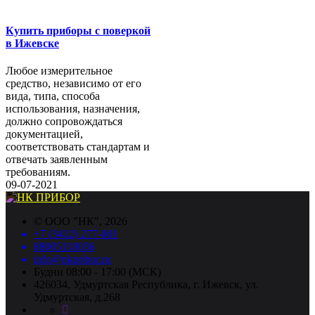
Купить приборы с поверкой
в Ижевске
Любое измерительное
средство, независимо от его
вида, типа, способа
использования, назначения,
должно сопровождаться
документацией,
соответствовать стандартам и
отвечать заявленным
требованиям.
09-07-2021
©
ООО "НК"
, 2026
+7 (3412) 277-001
88005118036
info@nkpribor.ru
Будни 08:00 - 17:00 (МСК)
426034, Удмуртская Республика, г. Ижевск, ул.
Удмуртская, д.268