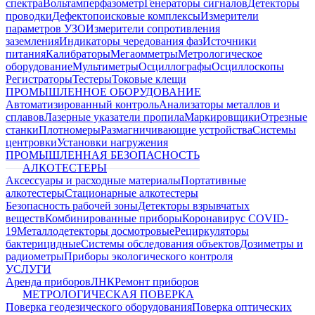
спектра
Вольтамперфазометр
Генераторы сигналов
Детекторы
проводки
Дефектопоисковые комплексы
Измерители
параметров УЗО
Измерители сопротивления
заземления
Индикаторы чередования фаз
Источники
питания
Калибраторы
Мегаомметры
Метрологическое
оборудование
Мультиметры
Осциллографы
Осциллоскопы
Регистраторы
Тестеры
Токовые клещи
ПРОМЫШЛЕННОЕ ОБОРУДОВАНИЕ
Автоматизированный контроль
Анализаторы металлов и
сплавов
Лазерные указатели пропила
Маркировщики
Отрезные
станки
Плотномеры
Размагничивающие устройства
Системы
центровки
Установки нагружения
ПРОМЫШЛЕННАЯ БЕЗОПАСНОСТЬ
АЛКОТЕСТЕРЫ
Аксессуары и расходные материалы
Портативные
алкотестеры
Стационарные алкотестеры
Безопасность рабочей зоны
Детекторы взрывчатых
веществ
Комбинированные приборы
Коронавирус COVID-
19
Металлодетекторы досмотровые
Рециркуляторы
бактерицидные
Системы обследования объектов
Дозиметры и
радиометры
Приборы экологического контроля
УСЛУГИ
Аренда приборов
ЛНК
Ремонт приборов
МЕТРОЛОГИЧЕСКАЯ ПОВЕРКА
Поверка геодезического оборудования
Поверка оптических