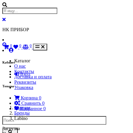
НК ПРИБОР
0
0
0
Каталог
Кабинет
О нас
Контакты
Вход
Доставка и оплата
Реквизиты
Товары
Упаковка
Корзина
0
Сравнить
0
Главная
Избранное
0
Бренды
Labino
Загрузка