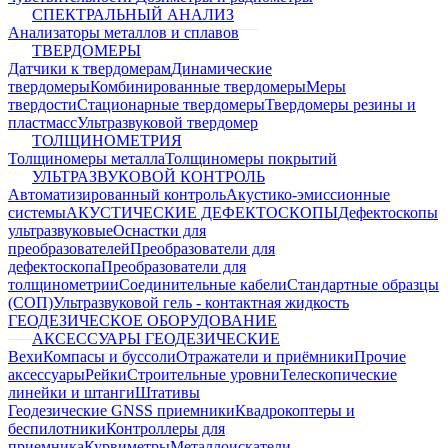
СПЕКТРАЛЬНЫЙ АНАЛИЗ
Анализаторы металлов и сплавов
ТВЕРДОМЕРЫ
Датчики к твердомерам
Динамические
твердомеры
Комбинированные твердомеры
Меры
твердости
Стационарные твердомеры
Твердомеры резины и
пластмасс
Ультразвуковой твердомер
ТОЛЩИНОМЕТРИЯ
Толщиномеры металла
Толщиномеры покрытий
УЛЬТРАЗВУКОВОЙ КОНТРОЛЬ
Автоматизированный контроль
Акустико-эмиссионные
системы
АКУСТИЧЕСКИЕ ДЕФЕКТОСКОПЫ
Дефектоскопы
ультразвуковые
Оснастки для
преобразователей
Преобразователи для
дефектоскопа
Преобразователи для
толщинометрии
Соединительные кабели
Стандартные образцы
(СОП)
Ультразвуковой гель - контактная жидкость
ГЕОДЕЗИЧЕСКОЕ ОБОРУДОВАНИЕ
АКСЕССУАРЫ ГЕОДЕЗИЧЕСКИЕ
Вехи
Компасы и буссоли
Отражатели и приёмники
Прочие
аксессуары
Рейки
Строительные уровни
Телескопические
линейки и штанги
Штативы
Геодезические GNSS приемники
Квадрокоптеры и
беспилотники
Контроллеры для
приемника
Курвиметры
Металлоискатели