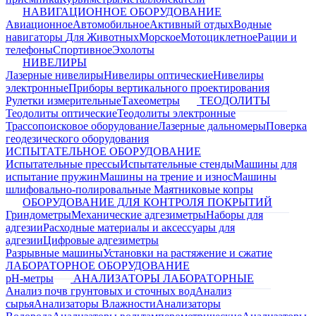
НАВИГАЦИОННОЕ ОБОРУДОВАНИЕ
Авиационное
Автомобильное
Активный отдых
Водные
навигаторы
Для Животных
Морское
Мотоциклетное
Рации и
телефоны
Спортивное
Эхолоты
НИВЕЛИРЫ
Лазерные нивелиры
Нивелиры оптические
Нивелиры
электронные
Приборы вертикального проектирования
Рулетки измерительные
Тахеометры
ТЕОДОЛИТЫ
Теодолиты оптические
Теодолиты электронные
Трассопоисковое оборудование
Лазерные дальномеры
Поверка
геодезического оборудования
ИСПЫТАТЕЛЬНОЕ ОБОРУДОВАНИЕ
Испытательные прессы
Испытательные стенды
Машины для
испытание пружин
Машины на трение и износ
Машины
шлифовально-полировальные
Маятниковые копры
ОБОРУДОВАНИЕ ДЛЯ КОНТРОЛЯ ПОКРЫТИЙ
Гриндометры
Механические адгезиметры
Наборы для
адгезии
Расходные материалы и аксессуары для
адгезии
Цифровые адгезиметры
Разрывные машины
Установки на растяжение и сжатие
ЛАБОРАТОРНОЕ ОБОРУДОВАНИЕ
pH-метры
АНАЛИЗАТОРЫ ЛАБОРАТОРНЫЕ
Анализ почв грунтовых и сточных вод
Анализ
сырья
Анализаторы Влажности
Анализаторы