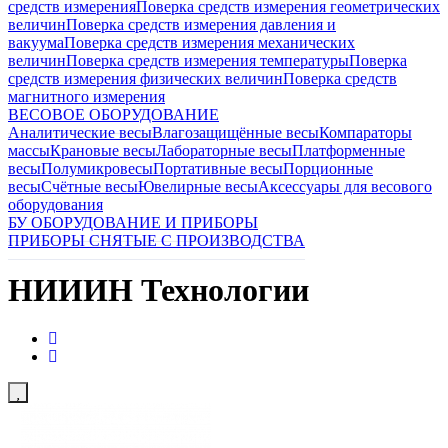
средств измерения
Поверка средств измерения геометрических
величин
Поверка средств измерения давления и
вакуума
Поверка средств измерения механических
величин
Поверка средств измерения температуры
Поверка
средств измерения физических величин
Поверка средств
магнитного измерения
ВЕСОВОЕ ОБОРУДОВАНИЕ
Аналитические весы
Влагозащищённые весы
Компараторы
массы
Крановые весы
Лабораторные весы
Платформенные
весы
Полумикровесы
Портативные весы
Порционные
весы
Счётные весы
Ювелирные весы
Аксессуары для весового
оборудования
БУ ОБОРУДОВАНИЕ И ПРИБОРЫ
ПРИБОРЫ СНЯТЫЕ С ПРОИЗВОДСТВА
НИИИН Технологии