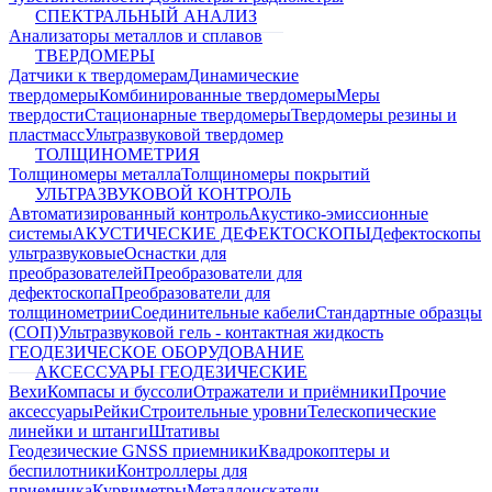
СПЕКТРАЛЬНЫЙ АНАЛИЗ
Анализаторы металлов и сплавов
ТВЕРДОМЕРЫ
Датчики к твердомерам
Динамические
твердомеры
Комбинированные твердомеры
Меры
твердости
Стационарные твердомеры
Твердомеры резины и
пластмасс
Ультразвуковой твердомер
ТОЛЩИНОМЕТРИЯ
Толщиномеры металла
Толщиномеры покрытий
УЛЬТРАЗВУКОВОЙ КОНТРОЛЬ
Автоматизированный контроль
Акустико-эмиссионные
системы
АКУСТИЧЕСКИЕ ДЕФЕКТОСКОПЫ
Дефектоскопы
ультразвуковые
Оснастки для
преобразователей
Преобразователи для
дефектоскопа
Преобразователи для
толщинометрии
Соединительные кабели
Стандартные образцы
(СОП)
Ультразвуковой гель - контактная жидкость
ГЕОДЕЗИЧЕСКОЕ ОБОРУДОВАНИЕ
АКСЕССУАРЫ ГЕОДЕЗИЧЕСКИЕ
Вехи
Компасы и буссоли
Отражатели и приёмники
Прочие
аксессуары
Рейки
Строительные уровни
Телескопические
линейки и штанги
Штативы
Геодезические GNSS приемники
Квадрокоптеры и
беспилотники
Контроллеры для
приемника
Курвиметры
Металлоискатели