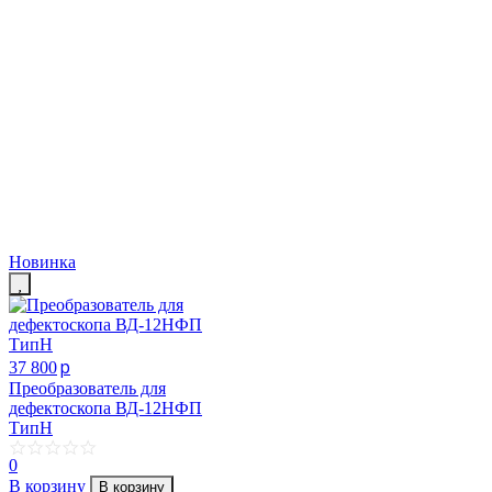
Новинка
p
37 800
Преобразователь для
дефектоскопа ВД-12НФП
ТипН
0
В корзину
В корзину