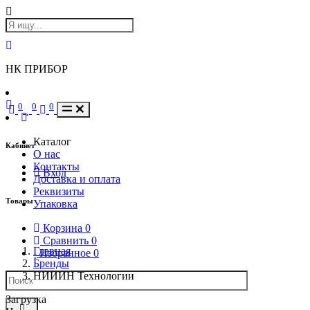
НК ПРИБОР
0
0
0
Каталог
Кабинет
О нас
Контакты
Вход
Доставка и оплата
Реквизиты
Товары
Упаковка
Корзина
0
Сравнить
0
Главная
Избранное
0
Бренды
НИИИН Технологии
Загрузка