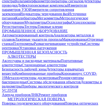
спектра
Вольтамперфазометр
Генераторы сигналов
Детекторы
проводки
Дефектопоисковые комплексы
Измерители
параметров УЗО
Измерители сопротивления
заземления
Индикаторы чередования фаз
Источники
питания
Калибраторы
Мегаомметры
Метрологическое
оборудование
Мультиметры
Осциллографы
Осциллоскопы
Регистраторы
Тестеры
Токовые клещи
ПРОМЫШЛЕННОЕ ОБОРУДОВАНИЕ
Автоматизированный контроль
Анализаторы металлов и
сплавов
Лазерные указатели пропила
Маркировщики
Отрезные
станки
Плотномеры
Размагничивающие устройства
Системы
центровки
Установки нагружения
ПРОМЫШЛЕННАЯ БЕЗОПАСНОСТЬ
АЛКОТЕСТЕРЫ
Аксессуары и расходные материалы
Портативные
алкотестеры
Стационарные алкотестеры
Безопасность рабочей зоны
Детекторы взрывчатых
веществ
Комбинированные приборы
Коронавирус COVID-
19
Металлодетекторы досмотровые
Рециркуляторы
бактерицидные
Системы обследования объектов
Дозиметры и
радиометры
Приборы экологического контроля
УСЛУГИ
Аренда приборов
ЛНК
Ремонт приборов
МЕТРОЛОГИЧЕСКАЯ ПОВЕРКА
Поверка геодезического оборудования
Поверка оптических