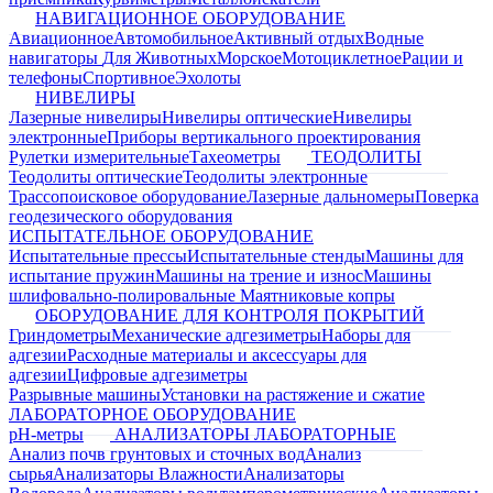
НАВИГАЦИОННОЕ ОБОРУДОВАНИЕ
Авиационное
Автомобильное
Активный отдых
Водные
навигаторы
Для Животных
Морское
Мотоциклетное
Рации и
телефоны
Спортивное
Эхолоты
НИВЕЛИРЫ
Лазерные нивелиры
Нивелиры оптические
Нивелиры
электронные
Приборы вертикального проектирования
Рулетки измерительные
Тахеометры
ТЕОДОЛИТЫ
Теодолиты оптические
Теодолиты электронные
Трассопоисковое оборудование
Лазерные дальномеры
Поверка
геодезического оборудования
ИСПЫТАТЕЛЬНОЕ ОБОРУДОВАНИЕ
Испытательные прессы
Испытательные стенды
Машины для
испытание пружин
Машины на трение и износ
Машины
шлифовально-полировальные
Маятниковые копры
ОБОРУДОВАНИЕ ДЛЯ КОНТРОЛЯ ПОКРЫТИЙ
Гриндометры
Механические адгезиметры
Наборы для
адгезии
Расходные материалы и аксессуары для
адгезии
Цифровые адгезиметры
Разрывные машины
Установки на растяжение и сжатие
ЛАБОРАТОРНОЕ ОБОРУДОВАНИЕ
pH-метры
АНАЛИЗАТОРЫ ЛАБОРАТОРНЫЕ
Анализ почв грунтовых и сточных вод
Анализ
сырья
Анализаторы Влажности
Анализаторы