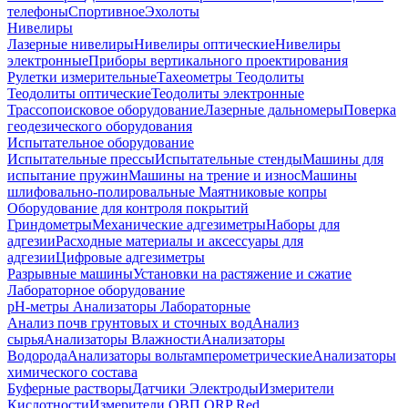
телефоны
Спортивное
Эхолоты
Нивелиры
Лазерные нивелиры
Нивелиры оптические
Нивелиры
электронные
Приборы вертикального проектирования
Рулетки измерительные
Тахеометры
Теодолиты
Теодолиты оптические
Теодолиты электронные
Трассопоисковое оборудование
Лазерные дальномеры
Поверка
геодезического оборудования
Испытательное оборудование
Испытательные прессы
Испытательные стенды
Машины для
испытание пружин
Машины на трение и износ
Машины
шлифовально-полировальные
Маятниковые копры
Оборудование для контроля покрытий
Гриндометры
Механические адгезиметры
Наборы для
адгезии
Расходные материалы и аксессуары для
адгезии
Цифровые адгезиметры
Разрывные машины
Установки на растяжение и сжатие
Лабораторное оборудование
pH-метры
Анализаторы Лабораторные
Анализ почв грунтовых и сточных вод
Анализ
сырья
Анализаторы Влажности
Анализаторы
Водорода
Анализаторы вольтамперометрические
Анализаторы
химического состава
Буферные растворы
Датчики Электроды
Измерители
Кислотности
Измерители ОВП ORP Red