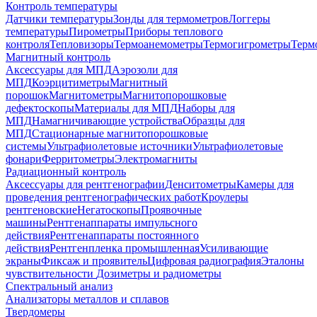
Контроль температуры
Датчики температуры
Зонды для термометров
Логгеры
температуры
Пирометры
Приборы теплового
контроля
Тепловизоры
Термоанемометры
Термогигрометры
Терм
Магнитный контроль
Аксессуары для МПД
Аэрозоли для
МПД
Коэрцитиметры
Магнитный
порошок
Магнитометры
Магнитопорошковые
дефектоскопы
Материалы для МПД
Наборы для
МПД
Намагничивающие устройства
Образцы для
МПД
Стационарные магнитопорошковые
системы
Ультрафиолетовые источники
Ультрафиолетовые
фонари
Ферритометры
Электромагниты
Радиационный контроль
Аксессуары для рентгенографии
Денситометры
Камеры для
проведения рентгенографических работ
Кроулеры
рентгеновские
Негатоскопы
Проявочные
машины
Рентгенаппараты импульсного
действия
Рентгенаппараты постоянного
действия
Рентгенпленка промышленная
Усиливающие
экраны
Фиксаж и проявитель
Цифровая радиография
Эталоны
чувствительности
Дозиметры и радиометры
Спектральный анализ
Анализаторы металлов и сплавов
Твердомеры