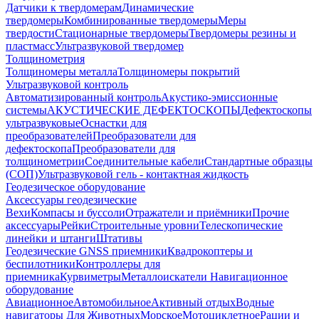
Датчики к твердомерам
Динамические
твердомеры
Комбинированные твердомеры
Меры
твердости
Стационарные твердомеры
Твердомеры резины и
пластмасс
Ультразвуковой твердомер
Толщинометрия
Толщиномеры металла
Толщиномеры покрытий
Ультразвуковой контроль
Автоматизированный контроль
Акустико-эмиссионные
системы
АКУСТИЧЕСКИЕ ДЕФЕКТОСКОПЫ
Дефектоскопы
ультразвуковые
Оснастки для
преобразователей
Преобразователи для
дефектоскопа
Преобразователи для
толщинометрии
Соединительные кабели
Стандартные образцы
(СОП)
Ультразвуковой гель - контактная жидкость
Геодезическое оборудование
Аксессуары геодезические
Вехи
Компасы и буссоли
Отражатели и приёмники
Прочие
аксессуары
Рейки
Строительные уровни
Телескопические
линейки и штанги
Штативы
Геодезические GNSS приемники
Квадрокоптеры и
беспилотники
Контроллеры для
приемника
Курвиметры
Металлоискатели
Навигационное
оборудование
Авиационное
Автомобильное
Активный отдых
Водные
навигаторы
Для Животных
Морское
Мотоциклетное
Рации и