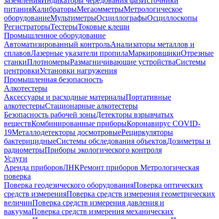
заземления
Индикаторы чередования фаз
Источники
питания
Калибраторы
Мегаомметры
Метрологическое
оборудование
Мультиметры
Осциллографы
Осциллоскопы
Регистраторы
Тестеры
Токовые клещи
Промышленное оборудование
Автоматизированный контроль
Анализаторы металлов и
сплавов
Лазерные указатели пропила
Маркировщики
Отрезные
станки
Плотномеры
Размагничивающие устройства
Системы
центровки
Установки нагружения
Промышленная безопасность
Алкотестеры
Аксессуары и расходные материалы
Портативные
алкотестеры
Стационарные алкотестеры
Безопасность рабочей зоны
Детекторы взрывчатых
веществ
Комбинированные приборы
Коронавирус COVID-
19
Металлодетекторы досмотровые
Рециркуляторы
бактерицидные
Системы обследования объектов
Дозиметры и
радиометры
Приборы экологического контроля
Услуги
Аренда приборов
ЛНК
Ремонт приборов
Метрологическая
поверка
Поверка геодезического оборудования
Поверка оптических
средств измерения
Поверка средств измерения геометрических
величин
Поверка средств измерения давления и
вакуума
Поверка средств измерения механических