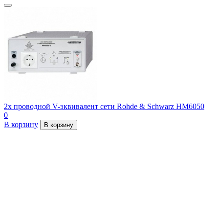
2х проводной V-эквивалент сети Rohde & Schwarz HM6050
0
В корзину
В корзину