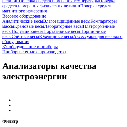
величин
Поверка средств измерения температуры
Поверка
средств измерения физических величин
Поверка средств
магнитного измерения
Весовое оборудование
Аналитические весы
Влагозащищённые весы
Компараторы
массы
Крановые весы
Лабораторные весы
Платформенные
весы
Полумикровесы
Портативные весы
Порционные
весы
Счётные весы
Ювелирные весы
Аксессуары для весового
оборудования
БУ оборудование и приборы
Приборы снятые с производства
Анализаторы качества
электроэнергии
Фильтр