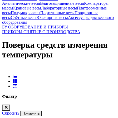
Аналитические весы
Влагозащищённые весы
Компараторы
массы
Крановые весы
Лабораторные весы
Платформенные
весы
Полумикровесы
Портативные весы
Порционные
весы
Счётные весы
Ювелирные весы
Аксессуары для весового
оборудования
БУ ОБОРУДОВАНИЕ И ПРИБОРЫ
ПРИБОРЫ СНЯТЫЕ С ПРОИЗВОДСТВА
Поверка средств измерения
температуры
Фильтр
Сбросить
Применить