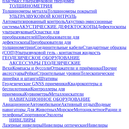
пластмасс
Ультразвуковой твердомер
ТОЛЩИНОМЕТРИЯ
Толщиномеры металла
Толщиномеры покрытий
УЛЬТРАЗВУКОВОЙ КОНТРОЛЬ
Автоматизированный контроль
Акустико-эмиссионные
системы
АКУСТИЧЕСКИЕ ДЕФЕКТОСКОПЫ
Дефектоскопы
ультразвуковые
Оснастки для
преобразователей
Преобразователи для
дефектоскопа
Преобразователи для
толщинометрии
Соединительные кабели
Стандартные образцы
(СОП)
Ультразвуковой гель - контактная жидкость
ГЕОДЕЗИЧЕСКОЕ ОБОРУДОВАНИЕ
АКСЕССУАРЫ ГЕОДЕЗИЧЕСКИЕ
Вехи
Компасы и буссоли
Отражатели и приёмники
Прочие
аксессуары
Рейки
Строительные уровни
Телескопические
линейки и штанги
Штативы
Геодезические GNSS приемники
Квадрокоптеры и
беспилотники
Контроллеры для
приемника
Курвиметры
Металлоискатели
НАВИГАЦИОННОЕ ОБОРУДОВАНИЕ
Авиационное
Автомобильное
Активный отдых
Водные
навигаторы
Для Животных
Морское
Мотоциклетное
Рации и
телефоны
Спортивное
Эхолоты
НИВЕЛИРЫ
Лазерные нивелиры
Нивелиры оптические
Нивелиры