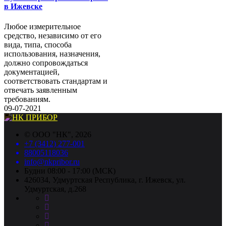
в Ижевске
Любое измерительное
средство, независимо от его
вида, типа, способа
использования, назначения,
должно сопровождаться
документацией,
соответствовать стандартам и
отвечать заявленным
требованиям.
09-07-2021
©
ООО "НК"
, 2026
+7 (3412) 277-001
88005118036
info@nkpribor.ru
Будни 08:00 - 17:00 (МСК)
426034, Удмуртская Республика, г. Ижевск, ул.
Удмуртская, д.268