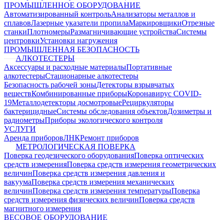
ПРОМЫШЛЕННОЕ ОБОРУДОВАНИЕ
Автоматизированный контроль
Анализаторы металлов и
сплавов
Лазерные указатели пропила
Маркировщики
Отрезные
станки
Плотномеры
Размагничивающие устройства
Системы
центровки
Установки нагружения
ПРОМЫШЛЕННАЯ БЕЗОПАСНОСТЬ
АЛКОТЕСТЕРЫ
Аксессуары и расходные материалы
Портативные
алкотестеры
Стационарные алкотестеры
Безопасность рабочей зоны
Детекторы взрывчатых
веществ
Комбинированные приборы
Коронавирус COVID-
19
Металлодетекторы досмотровые
Рециркуляторы
бактерицидные
Системы обследования объектов
Дозиметры и
радиометры
Приборы экологического контроля
УСЛУГИ
Аренда приборов
ЛНК
Ремонт приборов
МЕТРОЛОГИЧЕСКАЯ ПОВЕРКА
Поверка геодезического оборудования
Поверка оптических
средств измерения
Поверка средств измерения геометрических
величин
Поверка средств измерения давления и
вакуума
Поверка средств измерения механических
величин
Поверка средств измерения температуры
Поверка
средств измерения физических величин
Поверка средств
магнитного измерения
ВЕСОВОЕ ОБОРУДОВАНИЕ