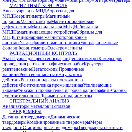
контроля
Тепловизоры
Термоанемометры
Термогигрометры
Терм
МАГНИТНЫЙ КОНТРОЛЬ
Аксессуары для МПД
Аэрозоли для
МПД
Коэрцитиметры
Магнитный
порошок
Магнитометры
Магнитопорошковые
дефектоскопы
Материалы для МПД
Наборы для
МПД
Намагничивающие устройства
Образцы для
МПД
Стационарные магнитопорошковые
системы
Ультрафиолетовые источники
Ультрафиолетовые
фонари
Ферритометры
Электромагниты
РАДИАЦИОННЫЙ КОНТРОЛЬ
Аксессуары для рентгенографии
Денситометры
Камеры для
проведения рентгенографических работ
Кроулеры
рентгеновские
Негатоскопы
Проявочные
машины
Рентгенаппараты импульсного
действия
Рентгенаппараты постоянного
действия
Рентгенпленка промышленная
Усиливающие
экраны
Фиксаж и проявитель
Цифровая радиография
Эталоны
чувствительности
Дозиметры и радиометры
СПЕКТРАЛЬНЫЙ АНАЛИЗ
Анализаторы металлов и сплавов
ТВЕРДОМЕРЫ
Датчики к твердомерам
Динамические
твердомеры
Комбинированные твердомеры
Меры
твердости
Стационарные твердомеры
Твердомеры резины и