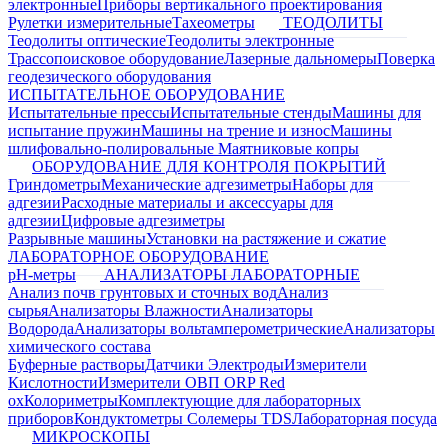
электронные
Приборы вертикального проектирования
Рулетки измерительные
Тахеометры
ТЕОДОЛИТЫ
Теодолиты оптические
Теодолиты электронные
Трассопоисковое оборудование
Лазерные дальномеры
Поверка
геодезического оборудования
ИСПЫТАТЕЛЬНОЕ ОБОРУДОВАНИЕ
Испытательные прессы
Испытательные стенды
Машины для
испытание пружин
Машины на трение и износ
Машины
шлифовально-полировальные
Маятниковые копры
ОБОРУДОВАНИЕ ДЛЯ КОНТРОЛЯ ПОКРЫТИЙ
Гриндометры
Механические адгезиметры
Наборы для
адгезии
Расходные материалы и аксессуары для
адгезии
Цифровые адгезиметры
Разрывные машины
Установки на растяжение и сжатие
ЛАБОРАТОРНОЕ ОБОРУДОВАНИЕ
pH-метры
АНАЛИЗАТОРЫ ЛАБОРАТОРНЫЕ
Анализ почв грунтовых и сточных вод
Анализ
сырья
Анализаторы Влажности
Анализаторы
Водорода
Анализаторы вольтамперометрические
Анализаторы
химического состава
Буферные растворы
Датчики Электроды
Измерители
Кислотности
Измерители ОВП ORP Red
ox
Колориметры
Комплектующие для лабораторных
приборов
Кондуктометры Солемеры TDS
Лабораторная посуда
МИКРОСКОПЫ