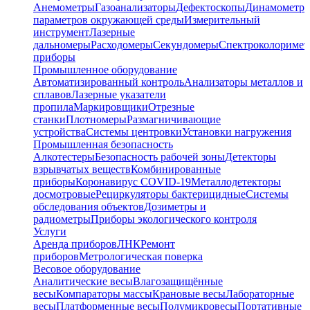
Анемометры
Газоанализаторы
Дефектоскопы
Динамометр
параметров окружающей среды
Измерительный
инструмент
Лазерные
дальномеры
Расходомеры
Секундомеры
Спектроколориме
приборы
Промышленное оборудование
Автоматизированный контроль
Анализаторы металлов и
сплавов
Лазерные указатели
пропила
Маркировщики
Отрезные
станки
Плотномеры
Размагничивающие
устройства
Системы центровки
Установки нагружения
Промышленная безопасность
Алкотестеры
Безопасность рабочей зоны
Детекторы
взрывчатых веществ
Комбинированные
приборы
Коронавирус COVID-19
Металлодетекторы
досмотровые
Рециркуляторы бактерицидные
Системы
обследования объектов
Дозиметры и
радиометры
Приборы экологического контроля
Услуги
Аренда приборов
ЛНК
Ремонт
приборов
Метрологическая поверка
Весовое оборудование
Аналитические весы
Влагозащищённые
весы
Компараторы массы
Крановые весы
Лабораторные
весы
Платформенные весы
Полумикровесы
Портативные