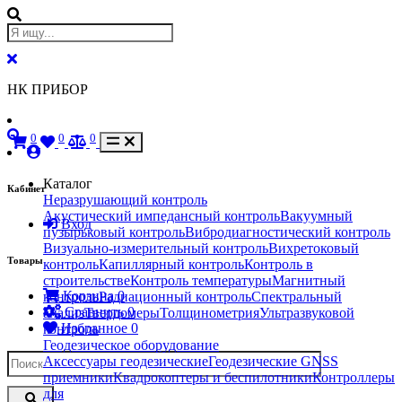
НК ПРИБОР
0
0
0
Каталог
Кабинет
Неразрушающий контроль
Акустический импедансный контроль
Вакуумный
Вход
пузырьковый контроль
Вибродиагностический контроль
Визуально-измерительный контроль
Вихретоковый
Товары
контроль
Капиллярный контроль
Контроль в
строительстве
Контроль температуры
Магнитный
Корзина
0
контроль
Радиационный контроль
Спектральный
Сравнить
0
анализ
Твердомеры
Толщинометрия
Ультразвуковой
Избранное
0
контроль
Геодезическое оборудование
Аксессуары геодезические
Геодезические GNSS
приемники
Квадрокоптеры и беспилотники
Контроллеры
для