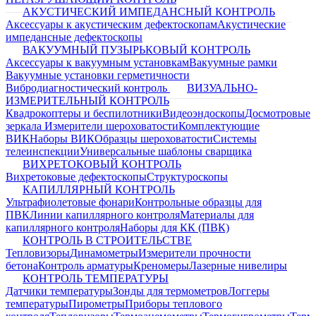
АКУСТИЧЕСКИЙ ИМПЕДАНСНЫЙ КОНТРОЛЬ
Аксессуары к акустическим дефектоскопам
Акустические
импедансные дефектоскопы
ВАКУУМНЫЙ ПУЗЫРЬКОВЫЙ КОНТРОЛЬ
Аксессуары к вакуумным установкам
Вакуумные рамки
Вакуумные установки герметичности
Вибродиагностический контроль
ВИЗУАЛЬНО-
ИЗМЕРИТЕЛЬНЫЙ КОНТРОЛЬ
Квадрокоптеры и беспилотники
Видеоэндоскопы
Досмотровые
зеркала
Измерители шероховатости
Комплектующие
ВИК
Наборы ВИК
Образцы шероховатости
Системы
телеинспекции
Универсальные шаблоны сварщика
ВИХРЕТОКОВЫЙ КОНТРОЛЬ
Вихретоковые дефектоскопы
Структуроскопы
КАПИЛЛЯРНЫЙ КОНТРОЛЬ
Ультрафиолетовые фонари
Контрольные образцы для
ПВК
Линии капиллярного контроля
Материалы для
капиллярного контроля
Наборы для КК (ПВК)
КОНТРОЛЬ В СТРОИТЕЛЬСТВЕ
Тепловизоры
Динамометры
Измерители прочности
бетона
Контроль арматуры
Креномеры
Лазерные нивелиры
КОНТРОЛЬ ТЕМПЕРАТУРЫ
Датчики температуры
Зонды для термометров
Логгеры
температуры
Пирометры
Приборы теплового