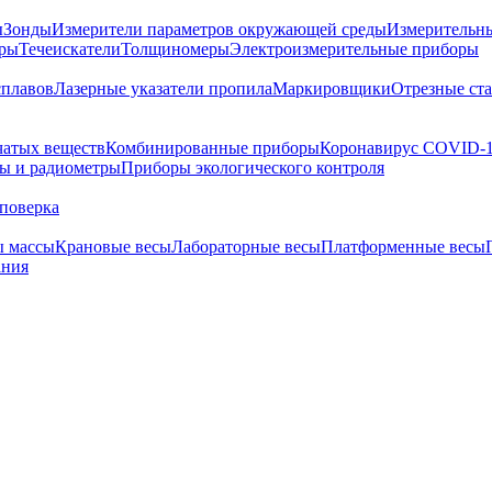
ы
Зонды
Измерители параметров окружающей среды
Измерительн
тры
Течеискатели
Толщиномеры
Электроизмерительные приборы
сплавов
Лазерные указатели пропила
Маркировщики
Отрезные ст
чатых веществ
Комбинированные приборы
Коронавирус COVID-
ы и радиометры
Приборы экологического контроля
поверка
ы массы
Крановые весы
Лабораторные весы
Платформенные весы
ания