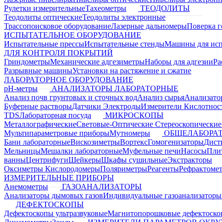
Рулетки измерительные
Тахеометры
ТЕОДОЛИТЫ
Теодолиты оптические
Теодолиты электронные
Трассопоисковое оборудование
Лазерные дальномеры
Поверка г
ИСПЫТАТЕЛЬНОЕ ОБОРУДОВАНИЕ
Испытательные прессы
Испытательные стенды
Машины для ис
ДЛЯ КОНТРОЛЯ ПОКРЫТИЙ
Гриндометры
Механические адгезиметры
Наборы для адгезии
Ра
Разрывные машины
Установки на растяжение и сжатие
ЛАБОРАТОРНОЕ ОБОРУДОВАНИЕ
pH-метры
АНАЛИЗАТОРЫ ЛАБОРАТОРНЫЕ
Анализ почв грунтовых и сточных вод
Анализ сырья
Анализато
Буферные растворы
Датчики Электроды
Измерители Кислотнос
TDS
Лабораторная посуда
МИКРОСКОПЫ
Металлографические
Световые-Оптические
Стереоскопические
Мультипараметровые приборы
Мутномеры
ОБЩЕЛАБОРАТ
Бани лабораторные
Вискозиметры
Вортекс
Гомогенизаторы
Дист
Мельницы
Мешалки лабораторные
Муфельные печи
Насосы
Пли
ванны
Центрифуги
Шейкеры
Шкафы сушильные
Экстракторы
Оксиметры Кислородомеры
Поляриметры
Реагенты
Рефрактоме
ИЗМЕРИТЕЛЬНЫЕ ПРИБОРЫ
Анемометры
ГАЗОАНАЛИЗАТОРЫ
Анализаторы дымовых газов
Индивидуальные газоанализаторы
ДЕФЕКТОСКОПЫ
Дефектоскопы ультразвуковые
Магнитопорошковые дефектоск