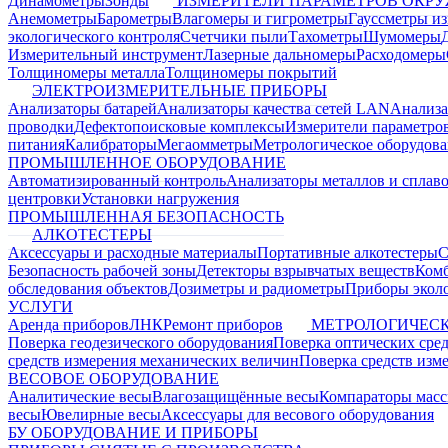
Динамометры
Зонды
ИЗМЕРИТЕЛИ ПАРАМЕТРОВ ОКР
Анемометры
Барометры
Влагомеры и гигрометры
Гауссметры и
экологического контроля
Счетчики пыли
Тахометры
Шумомеры
Измерительный инструмент
Лазерные дальномеры
Расходомеры
Толщиномеры металла
Толщиномеры покрытий
ЭЛЕКТРОИЗМЕРИТЕЛЬНЫЕ ПРИБОРЫ
Анализаторы батарей
Анализаторы качества сетей LAN
Анализа
проводки
Дефектопоисковые комплексы
Измерители параметро
питания
Калибраторы
Мегаомметры
Метрологическое оборудов
ПРОМЫШЛЕННОЕ ОБОРУДОВАНИЕ
Автоматизированный контроль
Анализаторы металлов и сплав
центровки
Установки нагружения
ПРОМЫШЛЕННАЯ БЕЗОПАСНОСТЬ
АЛКОТЕСТЕРЫ
Аксессуары и расходные материалы
Портативные алкотестеры
С
Безопасность рабочей зоны
Детекторы взрывчатых веществ
Ком
обследования объектов
Дозиметры и радиометры
Приборы эколо
УСЛУГИ
Аренда приборов
ЛНК
Ремонт приборов
МЕТРОЛОГИЧЕСК
Поверка геодезического оборудования
Поверка оптических сре
средств измерения механических величин
Поверка средств изм
ВЕСОВОЕ ОБОРУДОВАНИЕ
Аналитические весы
Влагозащищённые весы
Компараторы мас
весы
Ювелирные весы
Аксессуары для весового оборудования
БУ ОБОРУДОВАНИЕ И ПРИБОРЫ