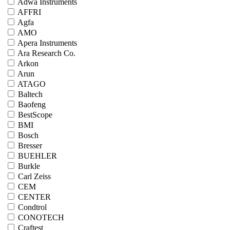
Adwa Instruments
AFFRI
Agfa
AMO
Apera Instruments
Ara Research Co.
Arkon
Arun
ATAGO
Baltech
Baofeng
BestScope
BMI
Bosch
Bresser
BUEHLER
Burkle
Carl Zeiss
CEM
CENTER
Condtrol
CONOTECH
Craftest