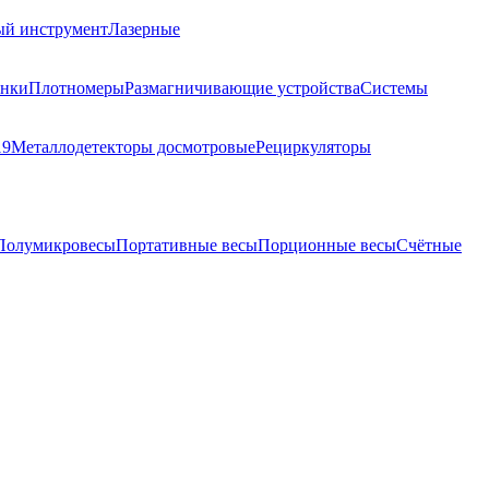
ый инструмент
Лазерные
анки
Плотномеры
Размагничивающие устройства
Системы
19
Металлодетекторы досмотровые
Рециркуляторы
Полумикровесы
Портативные весы
Порционные весы
Счётные