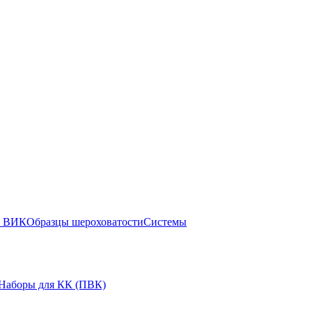
ы ВИК
Образцы шероховатости
Системы
Наборы для КК (ПВК)