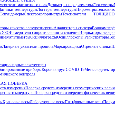
УЖАЮЩЕЙ СРЕДЫ
змерители магнитного поля
Дозиметры и радиометры
Люксметры
Датчики температуры
Логгеры температуры
Пирометры
Тепловиз
Секундомеры
Спектроколориметры
Течеискатели
ТОЛЩИНО
торы качества электроэнергии
Анализаторы спектра
Вольтамперф
в УЗО
Измерители сопротивления заземления
Индикаторы чередо
ание
Мультиметры
Осциллографы
Осциллоскопы
Регистраторы
Тес
ов
Лазерные указатели пропила
Маркировщики
Отрезные станки
П
тационарные алкотестеры
бинированные приборы
Коронавирус COVID-19
Металлодетекто
гического контроля
АЯ ПОВЕРКА
дств измерения
Поверка средств измерения геометрических вели
ерения температуры
Поверка средств измерения физических вел
сы
Крановые весы
Лабораторные весы
Платформенные весы
Полум