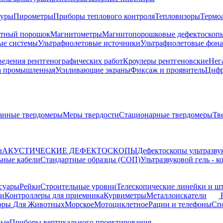
туры
Пирометры
Приборы теплового контроля
Тепловизоры
Термо
тный порошок
Магнитометры
Магнитопорошковые дефектоскоп
ые системы
Ультрафиолетовые источники
Ультрафиолетовые фон
ведения рентгенографических работ
Кроулеры рентгеновские
Нег
а промышленная
Усиливающие экраны
Фиксаж и проявитель
Цифр
анные твердомеры
Меры твердости
Стационарные твердомеры
Тв
ы
АКУСТИЧЕСКИЕ ДЕФЕКТОСКОПЫ
Дефектоскопы ультразву
ьные кабели
Стандартные образцы (СОП)
Ультразвуковой гель - 
суары
Рейки
Строительные уровни
Телескопические линейки и ш
ки
Контроллеры для приемника
Курвиметры
Металлоискатели
торы
Для Животных
Морское
Мотоциклетное
Рации и телефоны
Сп
ные
Приборы вертикального проектирования