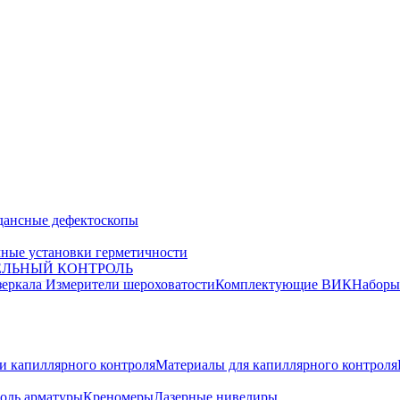
дансные дефектоскопы
ные установки герметичности
ЕЛЬНЫЙ КОНТРОЛЬ
зеркала
Измерители шероховатости
Комплектующие ВИК
Набор
и капиллярного контроля
Материалы для капиллярного контроля
оль арматуры
Креномеры
Лазерные нивелиры