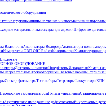
еодезического оборудования
пытание пружин
Машины на трение и износ
Машины шлифовальн
сходные материалы и аксессуары для адгезии
Цифровые адгезим
ры Влажности
Анализаторы Водорода
Анализаторы вольтамперо
ти
Измерители ОВП ORP Red ox
Колориметры
Комплектующие дл
Цифровые
ОРНОЕ ОБОРУДОВАНИЕ
илляторы
Дозаторы и пипетки
Инкубаторы
Испарители
Камеры ла
ты нагревательные
Пробоотборники
Световые кабины
Стерилиза
тры
Спектрофотометры
Тест-наборы
Титраторы
Флокуляторы
ХПК 
Переносные газоанализаторы
Пульты управления
Стационарные 
опы
Акустические импедансные дефектоскопы
Вихретоковые дефе