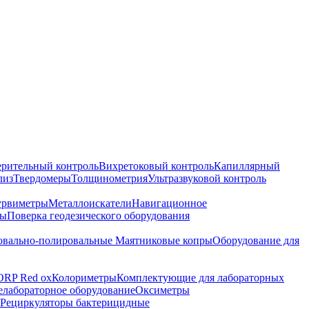
ерительный контроль
Вихретоковый контроль
Капиллярный
лиз
Твердомеры
Толщинометрия
Ультразвуковой контроль
урвиметры
Металлоискатели
Навигационное
ры
Поверка геодезического оборудования
вально-полировальные
Маятниковые копры
Оборудование для
ORP Red ox
Колориметры
Комплектующие для лабораторных
лабораторное оборудование
Оксиметры
Рециркуляторы бактерицидные