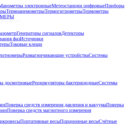
Манометры электронные
Метеостанции цифровые
Приборы
оры
Термоанемометры
Термогигрометры
Термометры
МЕРЫ
азометр
Генераторы сигналов
Детекторы
вания фаз
Источники
теры
Токовые клещи
лотномеры
Размагничивающие устройства
Системы
ры досмотровые
Рециркуляторы бактерицидные
Системы
чин
Поверка средств измерения давления и вакуума
Поверка
ичин
Поверка средств магнитного измерения
икровесы
Портативные весы
Порционные весы
Счётные