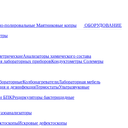
о-полировальные
Маятниковые копры
ОБОРУДОВАНИЕ
етры
метрические
Анализаторы химического состава
я лабораторных приборов
Кондуктометры Солемеры
бораторные
Колбонагреватели
Лабораторная мебель
ция и дезинфекция
Термостаты
Ультразвуковые
и БПК
Рециркуляторы бактерицидные
газоанализаторы
ктоскопы
Искровые дефектоскопы