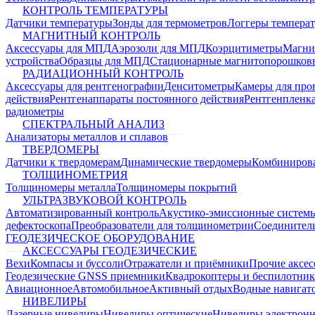
КОНТРОЛЬ ТЕМПЕРАТУРЫ
Датчики температуры
Зонды для термометров
Логгеры темпера
МАГНИТНЫЙ КОНТРОЛЬ
Аксессуары для МПД
Аэрозоли для МПД
Коэрцитиметры
Магни
устройства
Образцы для МПД
Стационарные магнитопорошков
РАДИАЦИОННЫЙ КОНТРОЛЬ
Аксессуары для рентгенографии
Денситометры
Камеры для про
действия
Рентгенаппараты постоянного действия
Рентгенпленк
радиометры
СПЕКТРАЛЬНЫЙ АНАЛИЗ
Анализаторы металлов и сплавов
ТВЕРДОМЕРЫ
Датчики к твердомерам
Динамические твердомеры
Комбиниров
ТОЛЩИНОМЕТРИЯ
Толщиномеры металла
Толщиномеры покрытий
УЛЬТРАЗВУКОВОЙ КОНТРОЛЬ
Автоматизированный контроль
Акустико-эмиссионные систем
дефектоскопа
Преобразователи для толщинометрии
Соединител
ГЕОДЕЗИЧЕСКОЕ ОБОРУДОВАНИЕ
АКСЕССУАРЫ ГЕОДЕЗИЧЕСКИЕ
Вехи
Компасы и буссоли
Отражатели и приёмники
Прочие аксес
Геодезические GNSS приемники
Квадрокоптеры и беспилотни
Авиационное
Автомобильное
Активный отдых
Водные навига
НИВЕЛИРЫ
Лазерные нивелиры
Нивелиры оптические
Нивелиры электрон