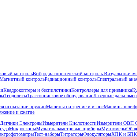
ковый контроль
Вибродиагностический контроль
Визуально-изм
Магнитный контроль
Радиационный контроль
Спектральный ана
ки
Квадрокоптеры и беспилотники
Контроллеры для приемника
К
ры
Теодолиты
Трассопоисковое оборудование
Лазерные дальноме
я испытание пружин
Машины на трение и износ
Машины шлифо
тяжение и сжатие
Датчики Электроды
Измерители Кислотности
Измерители ОВП 
суда
Микроскопы
Мультипараметровые приборы
Мутномеры
Обще
ектрофотометры
Тест-наборы
Титраторы
Флокуляторы
ХПК и БПК