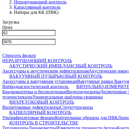
Неразрушающий контроль
Капиллярный контроль
Наборы для КК (ПВК)
Загрузка
Цена
Сбросить фильтр
НЕРАЗРУШАЮЩИЙ КОНТРОЛЬ
АКУСТИЧЕСКИЙ ИМПЕДАНСНЫЙ КОНТРОЛЬ
Аксессуары к акустическим дефектоскопам
Акустические импе
ВАКУУМНЫЙ ПУЗЫРЬКОВЫЙ КОНТРОЛЬ
Аксессуары к вакуумным установкам
Вакуумные рамки
Вакуум
Вибродиагностический контроль
ВИЗУАЛЬНО-ИЗМЕРИТ
Квадрокоптеры и беспилотники
Видеоэндоскопы
Досмотровые 
телеинспекции
Универсальные шаблоны сварщика
ВИХРЕТОКОВЫЙ КОНТРОЛЬ
Вихретоковые дефектоскопы
Структуроскопы
КАПИЛЛЯРНЫЙ КОНТРОЛЬ
Ультрафиолетовые фонари
Контрольные образцы для ПВК
Лини
КОНТРОЛЬ В СТРОИТЕЛЬСТВЕ
Тепловизоры
Динамометры
Измерители прочности бетона
Контр