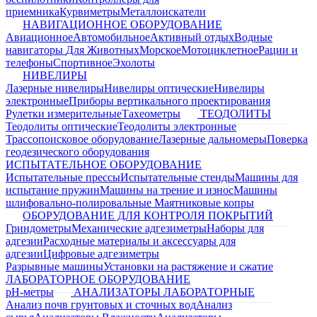
приемника
Курвиметры
Металлоискатели
НАВИГАЦИОННОЕ ОБОРУДОВАНИЕ
Авиационное
Автомобильное
Активный отдых
Водные
навигаторы
Для Животных
Морское
Мотоциклетное
Рации и
телефоны
Спортивное
Эхолоты
НИВЕЛИРЫ
Лазерные нивелиры
Нивелиры оптические
Нивелиры
электронные
Приборы вертикального проектирования
Рулетки измерительные
Тахеометры
ТЕОДОЛИТЫ
Теодолиты оптические
Теодолиты электронные
Трассопоисковое оборудование
Лазерные дальномеры
Поверка
геодезического оборудования
ИСПЫТАТЕЛЬНОЕ ОБОРУДОВАНИЕ
Испытательные прессы
Испытательные стенды
Машины для
испытание пружин
Машины на трение и износ
Машины
шлифовально-полировальные
Маятниковые копры
ОБОРУДОВАНИЕ ДЛЯ КОНТРОЛЯ ПОКРЫТИЙ
Гриндометры
Механические адгезиметры
Наборы для
адгезии
Расходные материалы и аксессуары для
адгезии
Цифровые адгезиметры
Разрывные машины
Установки на растяжение и сжатие
ЛАБОРАТОРНОЕ ОБОРУДОВАНИЕ
pH-метры
АНАЛИЗАТОРЫ ЛАБОРАТОРНЫЕ
Анализ почв грунтовых и сточных вод
Анализ