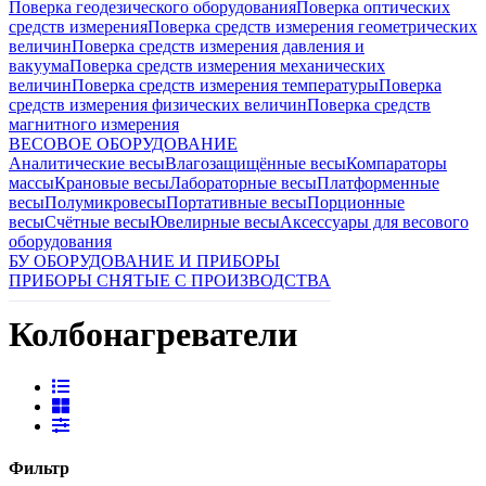
Поверка геодезического оборудования
Поверка оптических
средств измерения
Поверка средств измерения геометрических
величин
Поверка средств измерения давления и
вакуума
Поверка средств измерения механических
величин
Поверка средств измерения температуры
Поверка
средств измерения физических величин
Поверка средств
магнитного измерения
ВЕСОВОЕ ОБОРУДОВАНИЕ
Аналитические весы
Влагозащищённые весы
Компараторы
массы
Крановые весы
Лабораторные весы
Платформенные
весы
Полумикровесы
Портативные весы
Порционные
весы
Счётные весы
Ювелирные весы
Аксессуары для весового
оборудования
БУ ОБОРУДОВАНИЕ И ПРИБОРЫ
ПРИБОРЫ СНЯТЫЕ С ПРОИЗВОДСТВА
Колбонагреватели
Фильтр