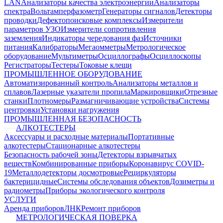
LAN
Анализаторы качества электроэнергии
Анализаторы
спектра
Вольтамперфазометр
Генераторы сигналов
Детекторы
проводки
Дефектопоисковые комплексы
Измерители
параметров УЗО
Измерители сопротивления
заземления
Индикаторы чередования фаз
Источники
питания
Калибраторы
Мегаомметры
Метрологическое
оборудование
Мультиметры
Осциллографы
Осциллоскопы
Регистраторы
Тестеры
Токовые клещи
ПРОМЫШЛЕННОЕ ОБОРУДОВАНИЕ
Автоматизированный контроль
Анализаторы металлов и
сплавов
Лазерные указатели пропила
Маркировщики
Отрезные
станки
Плотномеры
Размагничивающие устройства
Системы
центровки
Установки нагружения
ПРОМЫШЛЕННАЯ БЕЗОПАСНОСТЬ
АЛКОТЕСТЕРЫ
Аксессуары и расходные материалы
Портативные
алкотестеры
Стационарные алкотестеры
Безопасность рабочей зоны
Детекторы взрывчатых
веществ
Комбинированные приборы
Коронавирус COVID-
19
Металлодетекторы досмотровые
Рециркуляторы
бактерицидные
Системы обследования объектов
Дозиметры и
радиометры
Приборы экологического контроля
УСЛУГИ
Аренда приборов
ЛНК
Ремонт приборов
МЕТРОЛОГИЧЕСКАЯ ПОВЕРКА