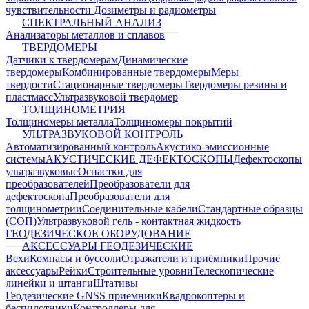
чувствительности
Дозиметры и радиометры
СПЕКТРАЛЬНЫЙ АНАЛИЗ
Анализаторы металлов и сплавов
ТВЕРДОМЕРЫ
Датчики к твердомерам
Динамические
твердомеры
Комбинированные твердомеры
Меры
твердости
Стационарные твердомеры
Твердомеры резины и
пластмасс
Ультразвуковой твердомер
ТОЛЩИНОМЕТРИЯ
Толщиномеры металла
Толщиномеры покрытий
УЛЬТРАЗВУКОВОЙ КОНТРОЛЬ
Автоматизированный контроль
Акустико-эмиссионные
системы
АКУСТИЧЕСКИЕ ДЕФЕКТОСКОПЫ
Дефектоскопы
ультразвуковые
Оснастки для
преобразователей
Преобразователи для
дефектоскопа
Преобразователи для
толщинометрии
Соединительные кабели
Стандартные образцы
(СОП)
Ультразвуковой гель - контактная жидкость
ГЕОДЕЗИЧЕСКОЕ ОБОРУДОВАНИЕ
АКСЕССУАРЫ ГЕОДЕЗИЧЕСКИЕ
Вехи
Компасы и буссоли
Отражатели и приёмники
Прочие
аксессуары
Рейки
Строительные уровни
Телескопические
линейки и штанги
Штативы
Геодезические GNSS приемники
Квадрокоптеры и
беспилотники
Контроллеры для