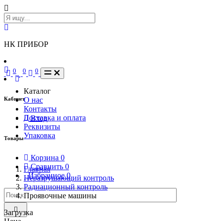
НК ПРИБОР
0
0
0
Каталог
Кабинет
О нас
Контакты
Доставка и оплата
Вход
Реквизиты
Упаковка
Товары
Корзина
0
Сравнить
0
Главная
Избранное
0
Неразрушающий контроль
Радиационный контроль
Проявочные машины
Загрузка