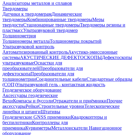
Анализаторы металлов и сплавов
Твердомеры
Датчики к твердомерам
Динамические
твердомеры
Комбинированные твердомеры
Меры
твердости
Стационарные твердомеры
Твердомеры резины и
пластмасс
Ультразвуковой твердомер
Толщинометрия
Толщиномеры металла
Толщиномеры покрытий
Ультразвуковой контроль
Автоматизированный контроль
Акустико-эмиссионные
системы
АКУСТИЧЕСКИЕ ДЕФЕКТОСКОПЫ
Дефектоскопы
ультразвуковые
Оснастки для
преобразователей
Преобразователи для
дефектоскопа
Преобразователи для
толщинометрии
Соединительные кабели
Стандартные образцы
(СОП)
Ультразвуковой гель - контактная жидкость
Геодезическое оборудование
Аксессуары геодезические
Вехи
Компасы и буссоли
Отражатели и приёмники
Прочие
аксессуары
Рейки
Строительные уровни
Телескопические
линейки и штанги
Штативы
Геодезические GNSS приемники
Квадрокоптеры и
беспилотники
Контроллеры для
приемника
Курвиметры
Металлоискатели
Навигационное
оборудование