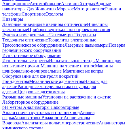
Авиационное
Автомобильное
Активный отдых
Водные
навигаторы
Для Животных
Морское
Мотоциклетное
Рации и
телефоны
Спортивное
Эхолоты
Нивелиры
Лазерные нивелиры
Нивелиры оптические
Нивелиры
электронные
Приборы вертикального проектирования
Рулетки измерительные
Тахеометры
Теодолиты
Теодолиты оптические
Теодолиты электронные
Трассопоисковое оборудование
Лазерные дальномеры
Поверка
геодезического оборудования
Испытательное оборудование
Испытательные прессы
Испытательные стенды
Машины для
испытание пружин
Машины на трение и износ
Машины
шлифовально-полировальные
Маятниковые копры
Оборудование для контроля покрытий
Гриндометры
Механические адгезиметры
Наборы для
адгезии
Расходные материалы и аксессуары для
адгезии
Цифровые адгезиметры
Разрывные машины
Установки на растяжение и сжатие
Лабораторное оборудование
pH-метры
Анализаторы Лабораторные
Анализ почв грунтовых и сточных вод
Анализ
сырья
Анализаторы Влажности
Анализаторы
Водорода
Анализаторы вольтамперометрические
Анализаторы
химического состава