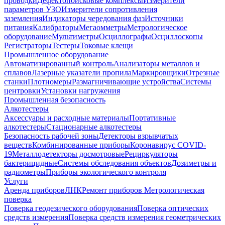
проводки
Дефектопоисковые комплексы
Измерители
параметров УЗО
Измерители сопротивления
заземления
Индикаторы чередования фаз
Источники
питания
Калибраторы
Мегаомметры
Метрологическое
оборудование
Мультиметры
Осциллографы
Осциллоскопы
Регистраторы
Тестеры
Токовые клещи
Промышленное оборудование
Автоматизированный контроль
Анализаторы металлов и
сплавов
Лазерные указатели пропила
Маркировщики
Отрезные
станки
Плотномеры
Размагничивающие устройства
Системы
центровки
Установки нагружения
Промышленная безопасность
Алкотестеры
Аксессуары и расходные материалы
Портативные
алкотестеры
Стационарные алкотестеры
Безопасность рабочей зоны
Детекторы взрывчатых
веществ
Комбинированные приборы
Коронавирус COVID-
19
Металлодетекторы досмотровые
Рециркуляторы
бактерицидные
Системы обследования объектов
Дозиметры и
радиометры
Приборы экологического контроля
Услуги
Аренда приборов
ЛНК
Ремонт приборов
Метрологическая
поверка
Поверка геодезического оборудования
Поверка оптических
средств измерения
Поверка средств измерения геометрических