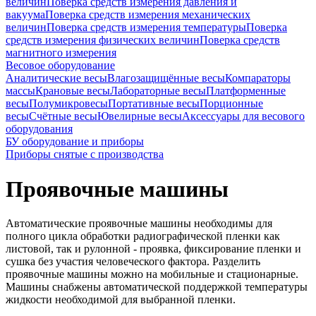
величин
Поверка средств измерения давления и
вакуума
Поверка средств измерения механических
величин
Поверка средств измерения температуры
Поверка
средств измерения физических величин
Поверка средств
магнитного измерения
Весовое оборудование
Аналитические весы
Влагозащищённые весы
Компараторы
массы
Крановые весы
Лабораторные весы
Платформенные
весы
Полумикровесы
Портативные весы
Порционные
весы
Счётные весы
Ювелирные весы
Аксессуары для весового
оборудования
БУ оборудование и приборы
Приборы снятые с производства
Проявочные машины
Автоматические проявочные машины необходимы для
полного цикла обработки радиографической пленки как
листовой, так и рулонной - проявка, фиксирование пленки и
сушка без участия человеческого фактора. Разделить
проявочные машины можно на мобильные и стационарные.
Машины снабжены автоматической поддержкой температуры
жидкости необходимой для выбранной пленки.