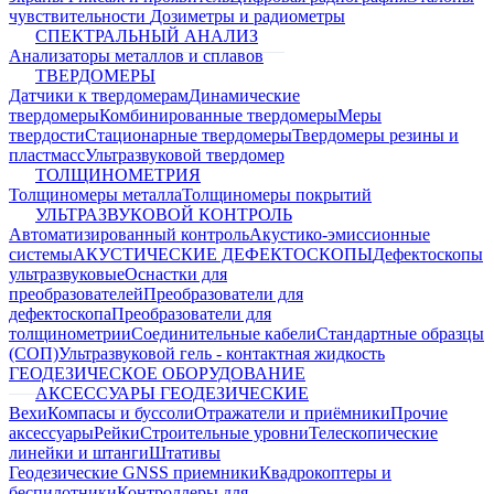
чувствительности
Дозиметры и радиометры
СПЕКТРАЛЬНЫЙ АНАЛИЗ
Анализаторы металлов и сплавов
ТВЕРДОМЕРЫ
Датчики к твердомерам
Динамические
твердомеры
Комбинированные твердомеры
Меры
твердости
Стационарные твердомеры
Твердомеры резины и
пластмасс
Ультразвуковой твердомер
ТОЛЩИНОМЕТРИЯ
Толщиномеры металла
Толщиномеры покрытий
УЛЬТРАЗВУКОВОЙ КОНТРОЛЬ
Автоматизированный контроль
Акустико-эмиссионные
системы
АКУСТИЧЕСКИЕ ДЕФЕКТОСКОПЫ
Дефектоскопы
ультразвуковые
Оснастки для
преобразователей
Преобразователи для
дефектоскопа
Преобразователи для
толщинометрии
Соединительные кабели
Стандартные образцы
(СОП)
Ультразвуковой гель - контактная жидкость
ГЕОДЕЗИЧЕСКОЕ ОБОРУДОВАНИЕ
АКСЕССУАРЫ ГЕОДЕЗИЧЕСКИЕ
Вехи
Компасы и буссоли
Отражатели и приёмники
Прочие
аксессуары
Рейки
Строительные уровни
Телескопические
линейки и штанги
Штативы
Геодезические GNSS приемники
Квадрокоптеры и
беспилотники
Контроллеры для