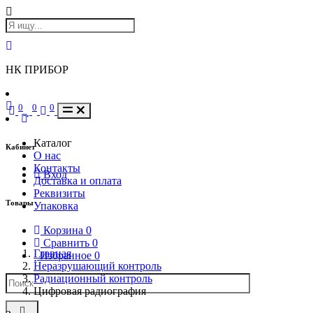
НК ПРИБОР
0
0
0
Каталог
Кабинет
О нас
Контакты
Вход
Доставка и оплата
Реквизиты
Товары
Упаковка
Корзина
0
Сравнить
0
Главная
Избранное
0
Неразрушающий контроль
Радиационный контроль
Цифровая радиография