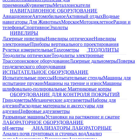
приемника
Курвиметры
Металлоискатели
НАВИГАЦИОННОЕ ОБОРУДОВАНИЕ
Авиационное
Автомобильное
Активный отдых
Водные
навигаторы
Для Животных
Морское
Мотоциклетное
Рации и
телефоны
Спортивное
Эхолоты
НИВЕЛИРЫ
Лазерные нивелиры
Нивелиры оптические
Нивелиры
электронные
Приборы вертикального проектирования
Рулетки измерительные
Тахеометры
ТЕОДОЛИТЫ
Теодолиты оптические
Теодолиты электронные
Трассопоисковое оборудование
Лазерные дальномеры
Поверка
геодезического оборудования
ИСПЫТАТЕЛЬНОЕ ОБОРУДОВАНИЕ
Испытательные прессы
Испытательные стенды
Машины для
испытание пружин
Машины на трение и износ
Машины
шлифовально-полировальные
Маятниковые копры
ОБОРУДОВАНИЕ ДЛЯ КОНТРОЛЯ ПОКРЫТИЙ
Гриндометры
Механические адгезиметры
Наборы для
адгезии
Расходные материалы и аксессуары для
адгезии
Цифровые адгезиметры
Разрывные машины
Установки на растяжение и сжатие
ЛАБОРАТОРНОЕ ОБОРУДОВАНИЕ
pH-метры
АНАЛИЗАТОРЫ ЛАБОРАТОРНЫЕ
Анализ почв грунтовых и сточных вод
Анализ