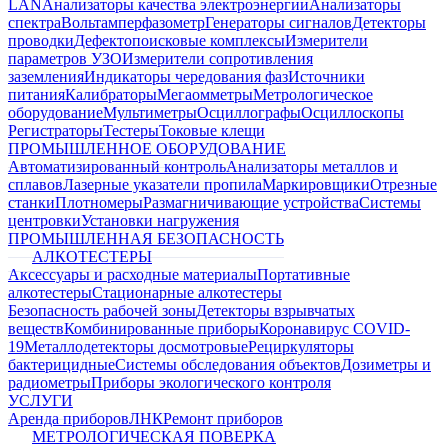
LAN
Анализаторы качества электроэнергии
Анализаторы
спектра
Вольтамперфазометр
Генераторы сигналов
Детекторы
проводки
Дефектопоисковые комплексы
Измерители
параметров УЗО
Измерители сопротивления
заземления
Индикаторы чередования фаз
Источники
питания
Калибраторы
Мегаомметры
Метрологическое
оборудование
Мультиметры
Осциллографы
Осциллоскопы
Регистраторы
Тестеры
Токовые клещи
ПРОМЫШЛЕННОЕ ОБОРУДОВАНИЕ
Автоматизированный контроль
Анализаторы металлов и
сплавов
Лазерные указатели пропила
Маркировщики
Отрезные
станки
Плотномеры
Размагничивающие устройства
Системы
центровки
Установки нагружения
ПРОМЫШЛЕННАЯ БЕЗОПАСНОСТЬ
АЛКОТЕСТЕРЫ
Аксессуары и расходные материалы
Портативные
алкотестеры
Стационарные алкотестеры
Безопасность рабочей зоны
Детекторы взрывчатых
веществ
Комбинированные приборы
Коронавирус COVID-
19
Металлодетекторы досмотровые
Рециркуляторы
бактерицидные
Системы обследования объектов
Дозиметры и
радиометры
Приборы экологического контроля
УСЛУГИ
Аренда приборов
ЛНК
Ремонт приборов
МЕТРОЛОГИЧЕСКАЯ ПОВЕРКА