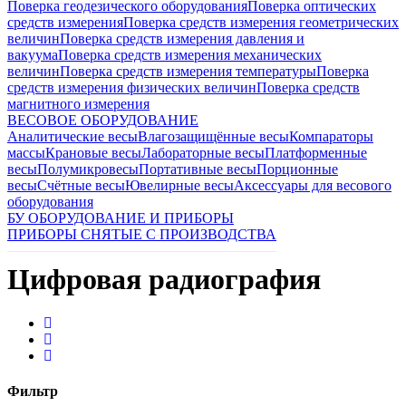
Поверка геодезического оборудования
Поверка оптических
средств измерения
Поверка средств измерения геометрических
величин
Поверка средств измерения давления и
вакуума
Поверка средств измерения механических
величин
Поверка средств измерения температуры
Поверка
средств измерения физических величин
Поверка средств
магнитного измерения
ВЕСОВОЕ ОБОРУДОВАНИЕ
Аналитические весы
Влагозащищённые весы
Компараторы
массы
Крановые весы
Лабораторные весы
Платформенные
весы
Полумикровесы
Портативные весы
Порционные
весы
Счётные весы
Ювелирные весы
Аксессуары для весового
оборудования
БУ ОБОРУДОВАНИЕ И ПРИБОРЫ
ПРИБОРЫ СНЯТЫЕ С ПРОИЗВОДСТВА
Цифровая радиография
Фильтр