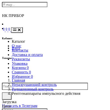
НК ПРИБОР
0
0
0
Кабинет
Каталог
О нас
Вход
Контакты
Доставка и оплата
Товары
Реквизиты
Упаковка
Корзина
0
Сравнить
0
Избранное
0
Главная
Неразрушающий контроль
Радиационный контроль
Рентгенаппараты импульсного действия
Загрузка
Написать в Телеграм
Цена