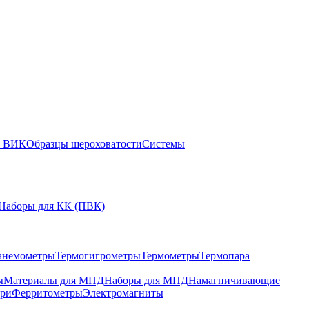
ы ВИК
Образцы шероховатости
Системы
Наборы для КК (ПВК)
анемометры
Термогигрометры
Термометры
Термопара
ы
Материалы для МПД
Наборы для МПД
Намагничивающие
ари
Ферритометры
Электромагниты