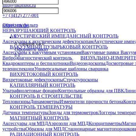
info@nkpribor.ru
+7 (3412) 277-001
Сбросить фильтр
88005118036
НЕРАЗРУШАЮЩИЙ КОНТРОЛЬ
0
АКУСТИЧЕСКИЙ ИМПЕДАНСНЫЙ КОНТРОЛЬ
Аксессуары к акустическим дефектоскопам
Акустические импе
0
товаров на
0
ВАКУУМНЫЙ ПУЗЫРЬКОВЫЙ КОНТРОЛЬ
Оформить заказ
Аксессуары к вакуумным установкам
Вакуумные рамки
Вакуум
0
0
Вибродиагностический контроль
ВИЗУАЛЬНО-ИЗМЕРИТ
Квадрокоптеры и беспилотники
Видеоэндоскопы
Досмотровые 
телеинспекции
Универсальные шаблоны сварщика
ВИХРЕТОКОВЫЙ КОНТРОЛЬ
Вихретоковые дефектоскопы
Структуроскопы
КАПИЛЛЯРНЫЙ КОНТРОЛЬ
Ультрафиолетовые фонари
Контрольные образцы для ПВК
Лини
КОНТРОЛЬ В СТРОИТЕЛЬСТВЕ
Тепловизоры
Динамометры
Измерители прочности бетона
Контр
КОНТРОЛЬ ТЕМПЕРАТУРЫ
Датчики температуры
Зонды для термометров
Логгеры темпера
МАГНИТНЫЙ КОНТРОЛЬ
Аксессуары для МПД
Аэрозоли для МПД
Коэрцитиметры
Магни
устройства
Образцы для МПД
Стационарные магнитопорошков
РАДИАЦИОННЫЙ КОНТРОЛЬ