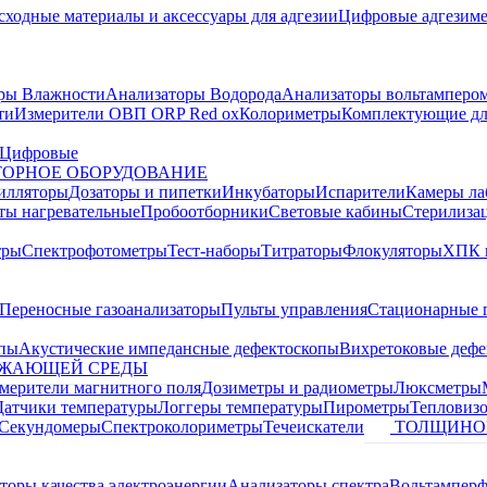
сходные материалы и аксессуары для адгезии
Цифровые адгезим
ры Влажности
Анализаторы Водорода
Анализаторы вольтамперо
ти
Измерители ОВП ORP Red ox
Колориметры
Комплектующие дл
Цифровые
ОРНОЕ ОБОРУДОВАНИЕ
илляторы
Дозаторы и пипетки
Инкубаторы
Испарители
Камеры ла
ты нагревательные
Пробоотборники
Световые кабины
Стерилиза
тры
Спектрофотометры
Тест-наборы
Титраторы
Флокуляторы
ХПК 
Переносные газоанализаторы
Пульты управления
Стационарные 
опы
Акустические импедансные дефектоскопы
Вихретоковые дефе
УЖАЮЩЕЙ СРЕДЫ
змерители магнитного поля
Дозиметры и радиометры
Люксметры
Датчики температуры
Логгеры температуры
Пирометры
Тепловиз
Секундомеры
Спектроколориметры
Течеискатели
ТОЛЩИНО
торы качества электроэнергии
Анализаторы спектра
Вольтамперф