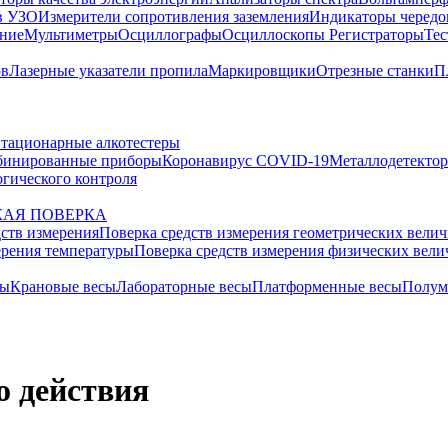
в УЗО
Измерители сопротивления заземления
Индикаторы чередо
ание
Мультиметры
Осциллографы
Осциллоскопы
Регистраторы
Тес
ов
Лазерные указатели пропила
Маркировщики
Отрезные станки
П
тационарные алкотестеры
бинированные приборы
Коронавирус COVID-19
Металлодетекто
гического контроля
АЯ ПОВЕРКА
дств измерения
Поверка средств измерения геометрических вели
ерения температуры
Поверка средств измерения физических вел
сы
Крановые весы
Лабораторные весы
Платформенные весы
Полум
о действия