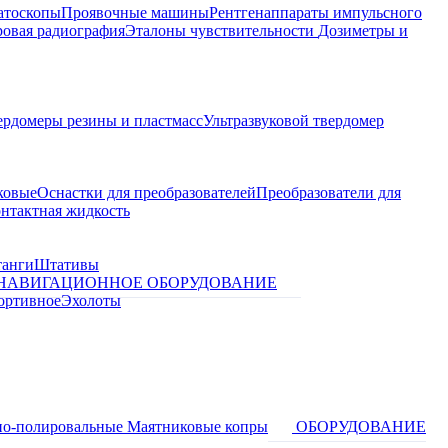
атоскопы
Проявочные машины
Рентгенаппараты импульсного
овая радиография
Эталоны чувствительности
Дозиметры и
ердомеры резины и пластмасс
Ультразвуковой твердомер
ковые
Оснастки для преобразователей
Преобразователи для
контактная жидкость
танги
Штативы
НАВИГАЦИОННОЕ ОБОРУДОВАНИЕ
ортивное
Эхолоты
о-полировальные
Маятниковые копры
ОБОРУДОВАНИЕ