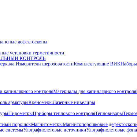
дансные дефектоскопы
ные установки герметичности
ЕЛЬНЫЙ КОНТРОЛЬ
зеркала
Измерители шероховатости
Комплектующие ВИК
Набор
и капиллярного контроля
Материалы для капиллярного контроля
оль арматуры
Креномеры
Лазерные нивелиры
туры
Пирометры
Приборы теплового контроля
Тепловизоры
Термо
тный порошок
Магнитометры
Магнитопорошковые дефектоскоп
ые системы
Ультрафиолетовые источники
Ультрафиолетовые фон