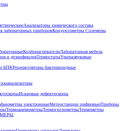
етры
метрические
Анализаторы химического состава
я лабораторных приборов
Кондуктометры Солемеры
бораторные
Колбонагреватели
Лабораторная мебель
ция и дезинфекция
Термостаты
Ультразвуковые
и БПК
Рециркуляторы бактерицидные
газоанализаторы
ктоскопы
Искровые дефектоскопы
Манометры электронные
Метеостанции цифровые
Приборы
оры
Термоанемометры
Термогигрометры
Термометры
МЕРЫ
азометр
Генераторы сигналов
Детекторы