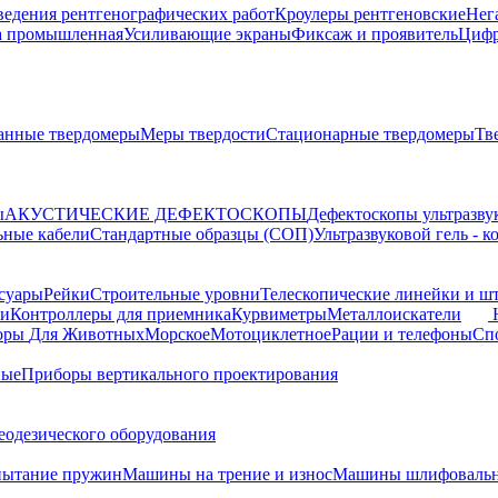
ведения рентгенографических работ
Кроулеры рентгеновские
Нег
а промышленная
Усиливающие экраны
Фиксаж и проявитель
Цифр
анные твердомеры
Меры твердости
Стационарные твердомеры
Тв
ы
АКУСТИЧЕСКИЕ ДЕФЕКТОСКОПЫ
Дефектоскопы ультразву
ьные кабели
Стандартные образцы (СОП)
Ультразвуковой гель - 
суары
Рейки
Строительные уровни
Телескопические линейки и ш
ки
Контроллеры для приемника
Курвиметры
Металлоискатели
торы
Для Животных
Морское
Мотоциклетное
Рации и телефоны
Сп
ные
Приборы вертикального проектирования
еодезического оборудования
пытание пружин
Машины на трение и износ
Машины шлифовальн