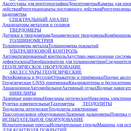
Аксессуары для рентгенографии
Денситометры
Камеры для про
действия
Рентгенаппараты постоянного действия
Рентгенпленк
радиометры
СПЕКТРАЛЬНЫЙ АНАЛИЗ
Анализаторы металлов и сплавов
ТВЕРДОМЕРЫ
Датчики к твердомерам
Динамические твердомеры
Комбиниров
ТОЛЩИНОМЕТРИЯ
Толщиномеры металла
Толщиномеры покрытий
УЛЬТРАЗВУКОВОЙ КОНТРОЛЬ
Автоматизированный контроль
Акустико-эмиссионные систем
дефектоскопа
Преобразователи для толщинометрии
Соединител
ГЕОДЕЗИЧЕСКОЕ ОБОРУДОВАНИЕ
АКСЕССУАРЫ ГЕОДЕЗИЧЕСКИЕ
Вехи
Компасы и буссоли
Отражатели и приёмники
Прочие аксес
Геодезические GNSS приемники
Квадрокоптеры и беспилотни
Авиационное
Автомобильное
Активный отдых
Водные навига
НИВЕЛИРЫ
Лазерные нивелиры
Нивелиры оптические
Нивелиры электрон
Рулетки измерительные
Тахеометры
ТЕОДОЛИТЫ
Теодолиты оптические
Теодолиты электронные
Трассопоисковое оборудование
Лазерные дальномеры
Поверка г
ИСПЫТАТЕЛЬНОЕ ОБОРУДОВАНИЕ
Испытательные прессы
Испытательные стенды
Машины для ис
ДЛЯ КОНТРОЛЯ ПОКРЫТИЙ