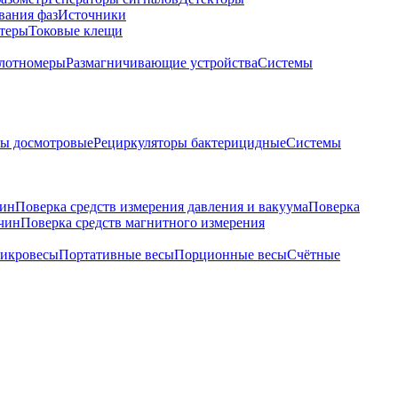
вания фаз
Источники
теры
Токовые клещи
лотномеры
Размагничивающие устройства
Системы
ры досмотровые
Рециркуляторы бактерицидные
Системы
чин
Поверка средств измерения давления и вакуума
Поверка
ичин
Поверка средств магнитного измерения
икровесы
Портативные весы
Порционные весы
Счётные