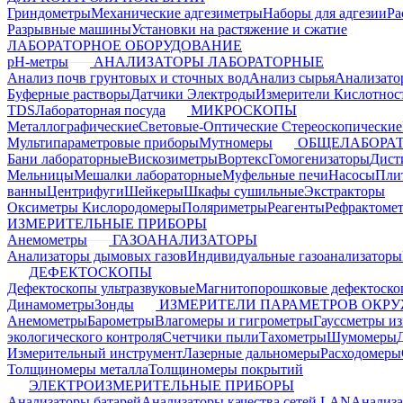
Гриндометры
Механические адгезиметры
Наборы для адгезии
Ра
Разрывные машины
Установки на растяжение и сжатие
ЛАБОРАТОРНОЕ ОБОРУДОВАНИЕ
pH-метры
АНАЛИЗАТОРЫ ЛАБОРАТОРНЫЕ
Анализ почв грунтовых и сточных вод
Анализ сырья
Анализато
Буферные растворы
Датчики Электроды
Измерители Кислотнос
TDS
Лабораторная посуда
МИКРОСКОПЫ
Металлографические
Световые-Оптические
Стереоскопические
Мультипараметровые приборы
Мутномеры
ОБЩЕЛАБОРАТ
Бани лабораторные
Вискозиметры
Вортекс
Гомогенизаторы
Дист
Мельницы
Мешалки лабораторные
Муфельные печи
Насосы
Пли
ванны
Центрифуги
Шейкеры
Шкафы сушильные
Экстракторы
Оксиметры Кислородомеры
Поляриметры
Реагенты
Рефрактоме
ИЗМЕРИТЕЛЬНЫЕ ПРИБОРЫ
Анемометры
ГАЗОАНАЛИЗАТОРЫ
Анализаторы дымовых газов
Индивидуальные газоанализаторы
ДЕФЕКТОСКОПЫ
Дефектоскопы ультразвуковые
Магнитопорошковые дефектоск
Динамометры
Зонды
ИЗМЕРИТЕЛИ ПАРАМЕТРОВ ОКР
Анемометры
Барометры
Влагомеры и гигрометры
Гауссметры и
экологического контроля
Счетчики пыли
Тахометры
Шумомеры
Измерительный инструмент
Лазерные дальномеры
Расходомеры
Толщиномеры металла
Толщиномеры покрытий
ЭЛЕКТРОИЗМЕРИТЕЛЬНЫЕ ПРИБОРЫ
Анализаторы батарей
Анализаторы качества сетей LAN
Анализа