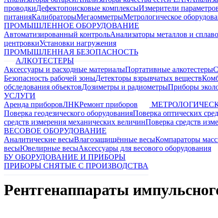
проводки
Дефектопоисковые комплексы
Измерители параметро
питания
Калибраторы
Мегаомметры
Метрологическое оборудов
ПРОМЫШЛЕННОЕ ОБОРУДОВАНИЕ
Автоматизированный контроль
Анализаторы металлов и сплав
центровки
Установки нагружения
ПРОМЫШЛЕННАЯ БЕЗОПАСНОСТЬ
АЛКОТЕСТЕРЫ
Аксессуары и расходные материалы
Портативные алкотестеры
С
Безопасность рабочей зоны
Детекторы взрывчатых веществ
Ком
обследования объектов
Дозиметры и радиометры
Приборы эколо
УСЛУГИ
Аренда приборов
ЛНК
Ремонт приборов
МЕТРОЛОГИЧЕСК
Поверка геодезического оборудования
Поверка оптических сре
средств измерения механических величин
Поверка средств изм
ВЕСОВОЕ ОБОРУДОВАНИЕ
Аналитические весы
Влагозащищённые весы
Компараторы мас
весы
Ювелирные весы
Аксессуары для весового оборудования
БУ ОБОРУДОВАНИЕ И ПРИБОРЫ
ПРИБОРЫ СНЯТЫЕ С ПРОИЗВОДСТВА
Рентгенаппараты импульсног