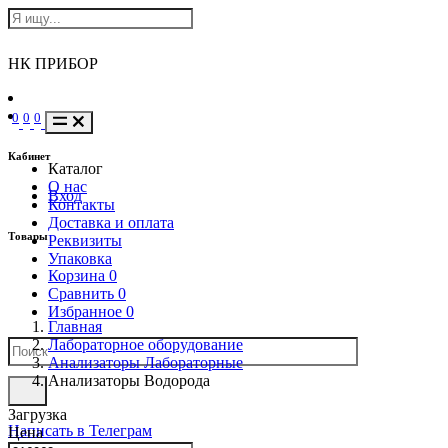
НК ПРИБОР
0
0
0
Кабинет
Каталог
О нас
Вход
Контакты
Доставка и оплата
Товары
Реквизиты
Упаковка
Корзина
0
Сравнить
0
Избранное
0
Главная
Лабораторное оборудование
Анализаторы Лабораторные
Анализаторы Водорода
Загрузка
Написать в Телеграм
Цена