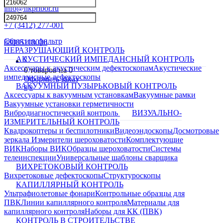
info@nkpribor.ru
+7 (3412) 277-001
Сбросить фильтр
88005118036
НЕРАЗРУШАЮЩИЙ КОНТРОЛЬ
0
АКУСТИЧЕСКИЙ ИМПЕДАНСНЫЙ КОНТРОЛЬ
Аксессуары к акустическим дефектоскопам
Акустические
0
товаров на
0
импедансные дефектоскопы
Оформить заказ
ВАКУУМНЫЙ ПУЗЫРЬКОВЫЙ КОНТРОЛЬ
0
0
Аксессуары к вакуумным установкам
Вакуумные рамки
Вакуумные установки герметичности
Вибродиагностический контроль
ВИЗУАЛЬНО-
ИЗМЕРИТЕЛЬНЫЙ КОНТРОЛЬ
Квадрокоптеры и беспилотники
Видеоэндоскопы
Досмотровые
зеркала
Измерители шероховатости
Комплектующие
ВИК
Наборы ВИК
Образцы шероховатости
Системы
телеинспекции
Универсальные шаблоны сварщика
ВИХРЕТОКОВЫЙ КОНТРОЛЬ
Вихретоковые дефектоскопы
Структуроскопы
КАПИЛЛЯРНЫЙ КОНТРОЛЬ
Ультрафиолетовые фонари
Контрольные образцы для
ПВК
Линии капиллярного контроля
Материалы для
капиллярного контроля
Наборы для КК (ПВК)
КОНТРОЛЬ В СТРОИТЕЛЬСТВЕ