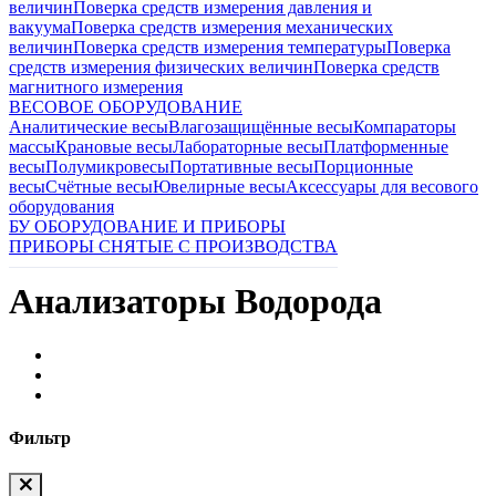
величин
Поверка средств измерения давления и
вакуума
Поверка средств измерения механических
величин
Поверка средств измерения температуры
Поверка
средств измерения физических величин
Поверка средств
магнитного измерения
ВЕСОВОЕ ОБОРУДОВАНИЕ
Аналитические весы
Влагозащищённые весы
Компараторы
массы
Крановые весы
Лабораторные весы
Платформенные
весы
Полумикровесы
Портативные весы
Порционные
весы
Счётные весы
Ювелирные весы
Аксессуары для весового
оборудования
БУ ОБОРУДОВАНИЕ И ПРИБОРЫ
ПРИБОРЫ СНЯТЫЕ С ПРОИЗВОДСТВА
Анализаторы Водорода
Фильтр