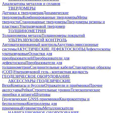
Анализаторы металлов и сплавов
ТВЕРДОМЕРЫ
Датчики к твердомерам
Динамические
твердомеры
Комбинированные твердомеры
Меры
твердости
Стационарные твердомеры
Твердомеры резины и
пластмасс
Ультразвуковой твердомер
ТОЛЩИНОМЕТРИЯ
Толщиномеры металла
Толщиномеры покрытий
УЛЬТРАЗВУКОВОЙ КОНТРОЛЬ
Автоматизированный контроль
Акустико-эмиссионные
системы
АКУСТИЧЕСКИЕ ДЕФЕКТОСКОПЫ
Дефектоскопы
ультразвуковые
Оснастки для
преобразователей
Преобразователи для
дефектоскопа
Преобразователи для
толщинометрии
Соединительные кабели
Стандартные образцы
(СОП)
Ультразвуковой гель - контактная жидкость
ГЕОДЕЗИЧЕСКОЕ ОБОРУДОВАНИЕ
АКСЕССУАРЫ ГЕОДЕЗИЧЕСКИЕ
Вехи
Компасы и буссоли
Отражатели и приёмники
Прочие
аксессуары
Рейки
Строительные уровни
Телескопические
линейки и штанги
Штативы
Геодезические GNSS приемники
Квадрокоптеры и
беспилотники
Контроллеры для
приемника
Курвиметры
Металлоискатели
НАВИГАЦИОННОЕ ОБОРУДОВАНИЕ