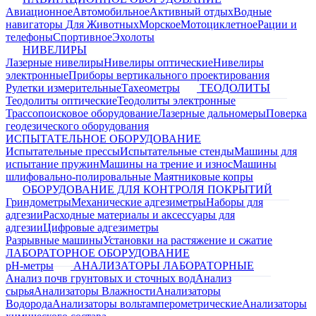
Авиационное
Автомобильное
Активный отдых
Водные
навигаторы
Для Животных
Морское
Мотоциклетное
Рации и
телефоны
Спортивное
Эхолоты
НИВЕЛИРЫ
Лазерные нивелиры
Нивелиры оптические
Нивелиры
электронные
Приборы вертикального проектирования
Рулетки измерительные
Тахеометры
ТЕОДОЛИТЫ
Теодолиты оптические
Теодолиты электронные
Трассопоисковое оборудование
Лазерные дальномеры
Поверка
геодезического оборудования
ИСПЫТАТЕЛЬНОЕ ОБОРУДОВАНИЕ
Испытательные прессы
Испытательные стенды
Машины для
испытание пружин
Машины на трение и износ
Машины
шлифовально-полировальные
Маятниковые копры
ОБОРУДОВАНИЕ ДЛЯ КОНТРОЛЯ ПОКРЫТИЙ
Гриндометры
Механические адгезиметры
Наборы для
адгезии
Расходные материалы и аксессуары для
адгезии
Цифровые адгезиметры
Разрывные машины
Установки на растяжение и сжатие
ЛАБОРАТОРНОЕ ОБОРУДОВАНИЕ
pH-метры
АНАЛИЗАТОРЫ ЛАБОРАТОРНЫЕ
Анализ почв грунтовых и сточных вод
Анализ
сырья
Анализаторы Влажности
Анализаторы
Водорода
Анализаторы вольтамперометрические
Анализаторы