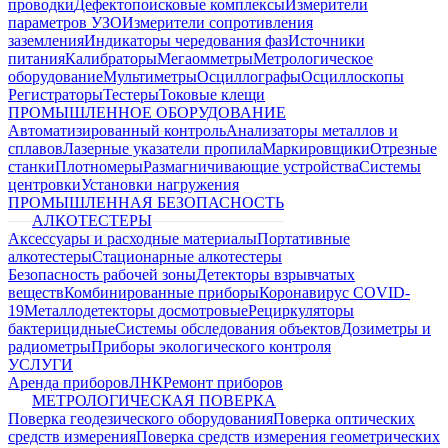
проводки
Дефектопоисковые комплексы
Измерители
параметров УЗО
Измерители сопротивления
заземления
Индикаторы чередования фаз
Источники
питания
Калибраторы
Мегаомметры
Метрологическое
оборудование
Мультиметры
Осциллографы
Осциллоскопы
Регистраторы
Тестеры
Токовые клещи
ПРОМЫШЛЕННОЕ ОБОРУДОВАНИЕ
Автоматизированный контроль
Анализаторы металлов и
сплавов
Лазерные указатели пропила
Маркировщики
Отрезные
станки
Плотномеры
Размагничивающие устройства
Системы
центровки
Установки нагружения
ПРОМЫШЛЕННАЯ БЕЗОПАСНОСТЬ
АЛКОТЕСТЕРЫ
Аксессуары и расходные материалы
Портативные
алкотестеры
Стационарные алкотестеры
Безопасность рабочей зоны
Детекторы взрывчатых
веществ
Комбинированные приборы
Коронавирус COVID-
19
Металлодетекторы досмотровые
Рециркуляторы
бактерицидные
Системы обследования объектов
Дозиметры и
радиометры
Приборы экологического контроля
УСЛУГИ
Аренда приборов
ЛНК
Ремонт приборов
МЕТРОЛОГИЧЕСКАЯ ПОВЕРКА
Поверка геодезического оборудования
Поверка оптических
средств измерения
Поверка средств измерения геометрических