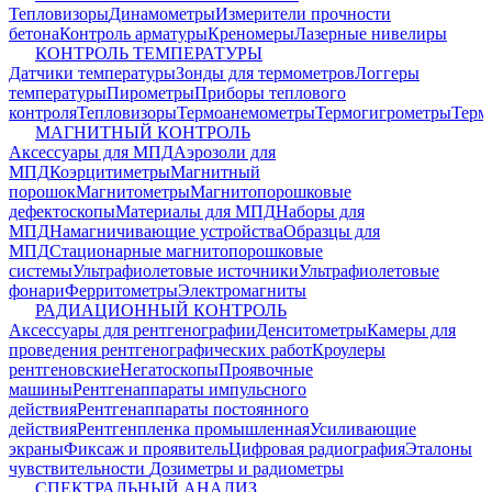
Тепловизоры
Динамометры
Измерители прочности
бетона
Контроль арматуры
Креномеры
Лазерные нивелиры
КОНТРОЛЬ ТЕМПЕРАТУРЫ
Датчики температуры
Зонды для термометров
Логгеры
температуры
Пирометры
Приборы теплового
контроля
Тепловизоры
Термоанемометры
Термогигрометры
Терм
МАГНИТНЫЙ КОНТРОЛЬ
Аксессуары для МПД
Аэрозоли для
МПД
Коэрцитиметры
Магнитный
порошок
Магнитометры
Магнитопорошковые
дефектоскопы
Материалы для МПД
Наборы для
МПД
Намагничивающие устройства
Образцы для
МПД
Стационарные магнитопорошковые
системы
Ультрафиолетовые источники
Ультрафиолетовые
фонари
Ферритометры
Электромагниты
РАДИАЦИОННЫЙ КОНТРОЛЬ
Аксессуары для рентгенографии
Денситометры
Камеры для
проведения рентгенографических работ
Кроулеры
рентгеновские
Негатоскопы
Проявочные
машины
Рентгенаппараты импульсного
действия
Рентгенаппараты постоянного
действия
Рентгенпленка промышленная
Усиливающие
экраны
Фиксаж и проявитель
Цифровая радиография
Эталоны
чувствительности
Дозиметры и радиометры
СПЕКТРАЛЬНЫЙ АНАЛИЗ