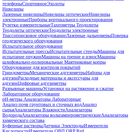
телефоны
Спортивное
Эхолоты
Нивелиры
Лазерные нивелиры
Нивелиры оптические
Нивелиры
электронные
Приборы вертикального проектирования
Рулетки измерительные
Тахеометры
Теодолиты
Теодолиты оптические
Теодолиты электронные
Трассопоисковое оборудование
Лазерные дальномеры
Поверка
геодезического оборудования
Испытательное оборудование
Испытательные прессы
Испытательные стенды
Машины для
испытание пружин
Машины на трение и износ
Машины
шлифовально-полировальные
Маятниковые копры
Оборудование для контроля покрытий
Гриндометры
Механические адгезиметры
Наборы для
адгезии
Расходные материалы и аксессуары для
адгезии
Цифровые адгезиметры
Разрывные машины
Установки на растяжение и сжатие
Лабораторное оборудование
pH-метры
Анализаторы Лабораторные
Анализ почв грунтовых и сточных вод
Анализ
сырья
Анализаторы Влажности
Анализаторы
Водорода
Анализаторы вольтамперометрические
Анализаторы
химического состава
Буферные растворы
Датчики Электроды
Измерители
Кислотности
Измерители ОВП ORP Red