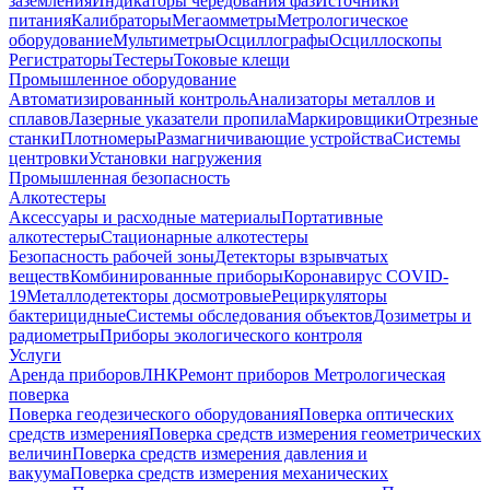
заземления
Индикаторы чередования фаз
Источники
питания
Калибраторы
Мегаомметры
Метрологическое
оборудование
Мультиметры
Осциллографы
Осциллоскопы
Регистраторы
Тестеры
Токовые клещи
Промышленное оборудование
Автоматизированный контроль
Анализаторы металлов и
сплавов
Лазерные указатели пропила
Маркировщики
Отрезные
станки
Плотномеры
Размагничивающие устройства
Системы
центровки
Установки нагружения
Промышленная безопасность
Алкотестеры
Аксессуары и расходные материалы
Портативные
алкотестеры
Стационарные алкотестеры
Безопасность рабочей зоны
Детекторы взрывчатых
веществ
Комбинированные приборы
Коронавирус COVID-
19
Металлодетекторы досмотровые
Рециркуляторы
бактерицидные
Системы обследования объектов
Дозиметры и
радиометры
Приборы экологического контроля
Услуги
Аренда приборов
ЛНК
Ремонт приборов
Метрологическая
поверка
Поверка геодезического оборудования
Поверка оптических
средств измерения
Поверка средств измерения геометрических
величин
Поверка средств измерения давления и
вакуума
Поверка средств измерения механических