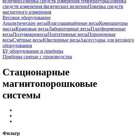
величин
Поверка средств измерения температуры
Поверка
средств измерения физических величин
Поверка средств
магнитного измерения
Весовое оборудование
Аналитические весы
Влагозащищённые весы
Компараторы
массы
Крановые весы
Лабораторные весы
Платформенные
весы
Полумикровесы
Портативные весы
Порционные
весы
Счётные весы
Ювелирные весы
Аксессуары для весового
оборудования
БУ оборудование и приборы
Приборы снятые с производства
Стационарные
магнитопорошковые
системы
Фильтр