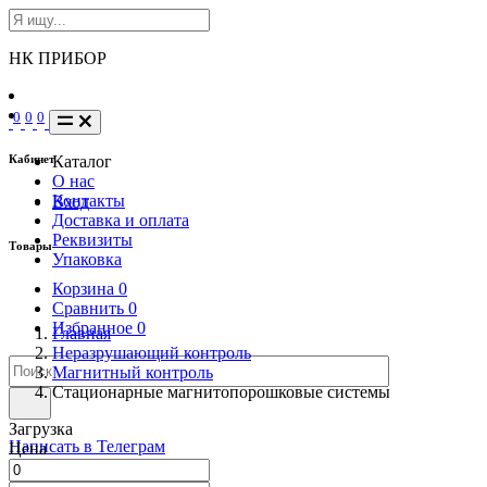
НК ПРИБОР
0
0
0
Кабинет
Каталог
О нас
Контакты
Вход
Доставка и оплата
Реквизиты
Товары
Упаковка
Корзина
0
Сравнить
0
Избранное
0
Главная
Неразрушающий контроль
Магнитный контроль
Стационарные магнитопорошковые системы
Загрузка
Написать в Телеграм
Цена
info@nkpribor.ru