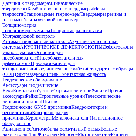
Датчики к твердомерам
Динамические
твердомеры
Комбинированные твердомеры
Меры
твердости
Стационарные твердомеры
Твердомеры резины и
пластмасс
Ультразвуковой твердомер
Толщинометрия
Толщиномеры металла
Толщиномеры покрытий
Ультразвуковой контроль
Автоматизированный контроль
Акустико-эмиссионные
системы
АКУСТИЧЕСКИЕ ДЕФЕКТОСКОПЫ
Дефектоскопы
ультразвуковые
Оснастки для
преобразователей
Преобразователи для
дефектоскопа
Преобразователи для
толщинометрии
Соединительные кабели
Стандартные образцы
(СОП)
Ультразвуковой гель - контактная жидкость
Геодезическое оборудование
Аксессуары геодезические
Вехи
Компасы и буссоли
Отражатели и приёмники
Прочие
аксессуары
Рейки
Строительные уровни
Телескопические
линейки и штанги
Штативы
Геодезические GNSS приемники
Квадрокоптеры и
беспилотники
Контроллеры для
приемника
Курвиметры
Металлоискатели
Навигационное
оборудование
Авиационное
Автомобильное
Активный отдых
Водные
навигаторы
Для Животных
Морское
Мотоциклетное
Рации и