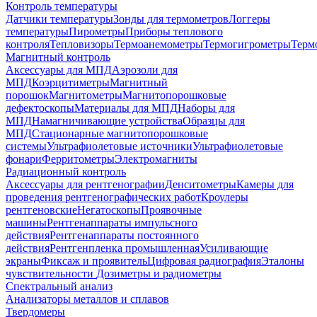
Контроль температуры
Датчики температуры
Зонды для термометров
Логгеры
температуры
Пирометры
Приборы теплового
контроля
Тепловизоры
Термоанемометры
Термогигрометры
Терм
Магнитный контроль
Аксессуары для МПД
Аэрозоли для
МПД
Коэрцитиметры
Магнитный
порошок
Магнитометры
Магнитопорошковые
дефектоскопы
Материалы для МПД
Наборы для
МПД
Намагничивающие устройства
Образцы для
МПД
Стационарные магнитопорошковые
системы
Ультрафиолетовые источники
Ультрафиолетовые
фонари
Ферритометры
Электромагниты
Радиационный контроль
Аксессуары для рентгенографии
Денситометры
Камеры для
проведения рентгенографических работ
Кроулеры
рентгеновские
Негатоскопы
Проявочные
машины
Рентгенаппараты импульсного
действия
Рентгенаппараты постоянного
действия
Рентгенпленка промышленная
Усиливающие
экраны
Фиксаж и проявитель
Цифровая радиография
Эталоны
чувствительности
Дозиметры и радиометры
Спектральный анализ
Анализаторы металлов и сплавов
Твердомеры