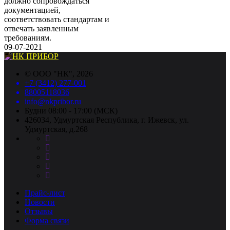
должно сопровождаться
документацией,
соответствовать стандартам и
отвечать заявленным
требованиям.
09-07-2021
©
ООО "НК"
, 2026
+7 (3412) 277-001
88005118036
info@nkpribor.ru
Будни 08:00 - 17:00 (МСК)
426034, Удмуртская Республика, г. Ижевск, ул.
Удмуртская, д.268
Прайс-лист
Новости
Отзывы
Форма связи