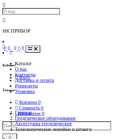
НК ПРИБОР
0
0
0
Каталог
Кабинет
О нас
Контакты
Вход
Доставка и оплата
Реквизиты
Товары
Упаковка
Корзина
0
Сравнить
0
Главная
Избранное
0
Геодезическое оборудование
Аксессуары геодезические
Телескопические линейки и штанги