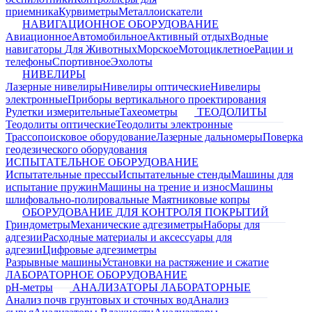
приемника
Курвиметры
Металлоискатели
НАВИГАЦИОННОЕ ОБОРУДОВАНИЕ
Авиационное
Автомобильное
Активный отдых
Водные
навигаторы
Для Животных
Морское
Мотоциклетное
Рации и
телефоны
Спортивное
Эхолоты
НИВЕЛИРЫ
Лазерные нивелиры
Нивелиры оптические
Нивелиры
электронные
Приборы вертикального проектирования
Рулетки измерительные
Тахеометры
ТЕОДОЛИТЫ
Теодолиты оптические
Теодолиты электронные
Трассопоисковое оборудование
Лазерные дальномеры
Поверка
геодезического оборудования
ИСПЫТАТЕЛЬНОЕ ОБОРУДОВАНИЕ
Испытательные прессы
Испытательные стенды
Машины для
испытание пружин
Машины на трение и износ
Машины
шлифовально-полировальные
Маятниковые копры
ОБОРУДОВАНИЕ ДЛЯ КОНТРОЛЯ ПОКРЫТИЙ
Гриндометры
Механические адгезиметры
Наборы для
адгезии
Расходные материалы и аксессуары для
адгезии
Цифровые адгезиметры
Разрывные машины
Установки на растяжение и сжатие
ЛАБОРАТОРНОЕ ОБОРУДОВАНИЕ
pH-метры
АНАЛИЗАТОРЫ ЛАБОРАТОРНЫЕ
Анализ почв грунтовых и сточных вод
Анализ