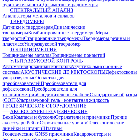
чувствительности
Дозиметры и радиометры
СПЕКТРАЛЬНЫЙ АНАЛИЗ
Анализаторы металлов и сплавов
ТВЕРДОМЕРЫ
Датчики к твердомерам
Динамические
твердомеры
Комбинированные твердомеры
Меры
твердости
Стационарные твердомеры
Твердомеры резины и
пластмасс
Ультразвуковой твердомер
ТОЛЩИНОМЕТРИЯ
Толщиномеры металла
Толщиномеры покрытий
УЛЬТРАЗВУКОВОЙ КОНТРОЛЬ
Автоматизированный контроль
Акустико-эмиссионные
системы
АКУСТИЧЕСКИЕ ДЕФЕКТОСКОПЫ
Дефектоскопы
ультразвуковые
Оснастки для
преобразователей
Преобразователи для
дефектоскопа
Преобразователи для
толщинометрии
Соединительные кабели
Стандартные образцы
(СОП)
Ультразвуковой гель - контактная жидкость
ГЕОДЕЗИЧЕСКОЕ ОБОРУДОВАНИЕ
АКСЕССУАРЫ ГЕОДЕЗИЧЕСКИЕ
Вехи
Компасы и буссоли
Отражатели и приёмники
Прочие
аксессуары
Рейки
Строительные уровни
Телескопические
линейки и штанги
Штативы
Геодезические GNSS приемники
Квадрокоптеры и
беспилотники
Контроллеры для