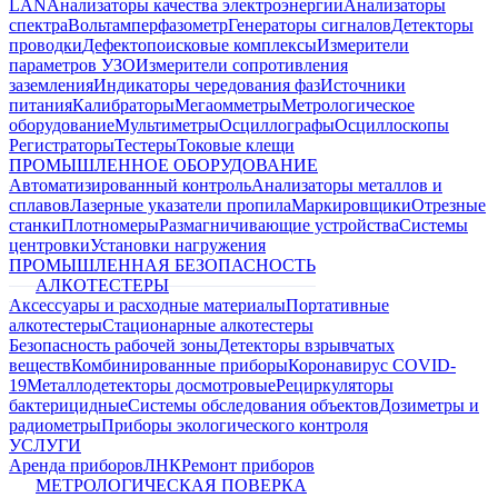
LAN
Анализаторы качества электроэнергии
Анализаторы
спектра
Вольтамперфазометр
Генераторы сигналов
Детекторы
проводки
Дефектопоисковые комплексы
Измерители
параметров УЗО
Измерители сопротивления
заземления
Индикаторы чередования фаз
Источники
питания
Калибраторы
Мегаомметры
Метрологическое
оборудование
Мультиметры
Осциллографы
Осциллоскопы
Регистраторы
Тестеры
Токовые клещи
ПРОМЫШЛЕННОЕ ОБОРУДОВАНИЕ
Автоматизированный контроль
Анализаторы металлов и
сплавов
Лазерные указатели пропила
Маркировщики
Отрезные
станки
Плотномеры
Размагничивающие устройства
Системы
центровки
Установки нагружения
ПРОМЫШЛЕННАЯ БЕЗОПАСНОСТЬ
АЛКОТЕСТЕРЫ
Аксессуары и расходные материалы
Портативные
алкотестеры
Стационарные алкотестеры
Безопасность рабочей зоны
Детекторы взрывчатых
веществ
Комбинированные приборы
Коронавирус COVID-
19
Металлодетекторы досмотровые
Рециркуляторы
бактерицидные
Системы обследования объектов
Дозиметры и
радиометры
Приборы экологического контроля
УСЛУГИ
Аренда приборов
ЛНК
Ремонт приборов
МЕТРОЛОГИЧЕСКАЯ ПОВЕРКА