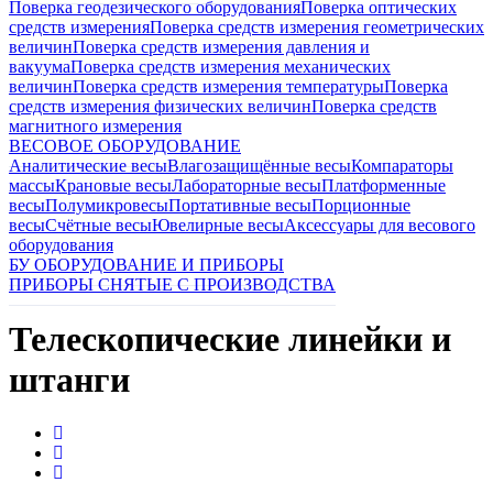
Поверка геодезического оборудования
Поверка оптических
средств измерения
Поверка средств измерения геометрических
величин
Поверка средств измерения давления и
вакуума
Поверка средств измерения механических
величин
Поверка средств измерения температуры
Поверка
средств измерения физических величин
Поверка средств
магнитного измерения
ВЕСОВОЕ ОБОРУДОВАНИЕ
Аналитические весы
Влагозащищённые весы
Компараторы
массы
Крановые весы
Лабораторные весы
Платформенные
весы
Полумикровесы
Портативные весы
Порционные
весы
Счётные весы
Ювелирные весы
Аксессуары для весового
оборудования
БУ ОБОРУДОВАНИЕ И ПРИБОРЫ
ПРИБОРЫ СНЯТЫЕ С ПРОИЗВОДСТВА
Телескопические линейки и
штанги