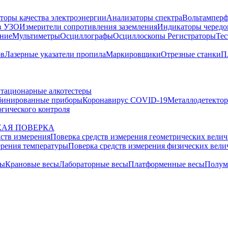
торы качества электроэнергии
Анализаторы спектра
Вольтамперф
в УЗО
Измерители сопротивления заземления
Индикаторы чередо
ание
Мультиметры
Осциллографы
Осциллоскопы
Регистраторы
Тес
ов
Лазерные указатели пропила
Маркировщики
Отрезные станки
П
тационарные алкотестеры
бинированные приборы
Коронавирус COVID-19
Металлодетекто
гического контроля
АЯ ПОВЕРКА
дств измерения
Поверка средств измерения геометрических вели
ерения температуры
Поверка средств измерения физических вел
сы
Крановые весы
Лабораторные весы
Платформенные весы
Полум