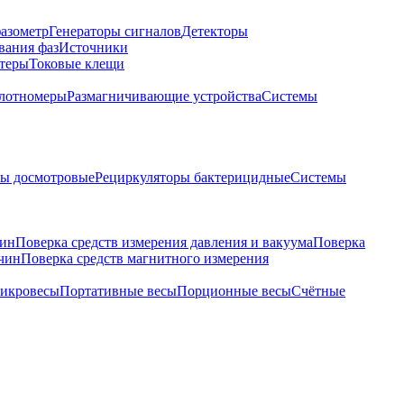
азометр
Генераторы сигналов
Детекторы
вания фаз
Источники
теры
Токовые клещи
лотномеры
Размагничивающие устройства
Системы
ры досмотровые
Рециркуляторы бактерицидные
Системы
чин
Поверка средств измерения давления и вакуума
Поверка
ичин
Поверка средств магнитного измерения
икровесы
Портативные весы
Порционные весы
Счётные