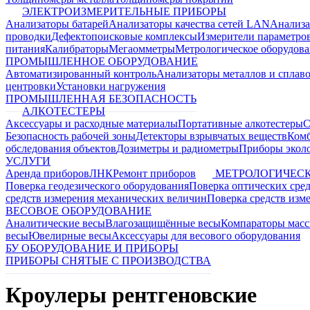
ЭЛЕКТРОИЗМЕРИТЕЛЬНЫЕ ПРИБОРЫ
Анализаторы батарей
Анализаторы качества сетей LAN
Анализа
проводки
Дефектопоисковые комплексы
Измерители параметро
питания
Калибраторы
Мегаомметры
Метрологическое оборудов
ПРОМЫШЛЕННОЕ ОБОРУДОВАНИЕ
Автоматизированный контроль
Анализаторы металлов и сплав
центровки
Установки нагружения
ПРОМЫШЛЕННАЯ БЕЗОПАСНОСТЬ
АЛКОТЕСТЕРЫ
Аксессуары и расходные материалы
Портативные алкотестеры
С
Безопасность рабочей зоны
Детекторы взрывчатых веществ
Ком
обследования объектов
Дозиметры и радиометры
Приборы эколо
УСЛУГИ
Аренда приборов
ЛНК
Ремонт приборов
МЕТРОЛОГИЧЕСК
Поверка геодезического оборудования
Поверка оптических сре
средств измерения механических величин
Поверка средств изм
ВЕСОВОЕ ОБОРУДОВАНИЕ
Аналитические весы
Влагозащищённые весы
Компараторы мас
весы
Ювелирные весы
Аксессуары для весового оборудования
БУ ОБОРУДОВАНИЕ И ПРИБОРЫ
ПРИБОРЫ СНЯТЫЕ С ПРОИЗВОДСТВА
Кроулеры рентгеновские