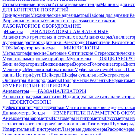
Испытательные прессы
Испытательные стенды
Машины для ис
ДЛЯ КОНТРОЛЯ ПОКРЫТИЙ
Гриндометры
Механические адгезиметры
Наборы для адгезии
Ра
Разрывные машины
Установки на растяжение и сжатие
ЛАБОРАТОРНОЕ ОБОРУДОВАНИЕ
pH-метры
АНАЛИЗАТОРЫ ЛАБОРАТОРНЫЕ
Анализ почв грунтовых и сточных вод
Анализ сырья
Анализато
Буферные растворы
Датчики Электроды
Измерители Кислотнос
TDS
Лабораторная посуда
МИКРОСКОПЫ
Металлографические
Световые-Оптические
Стереоскопические
Мультипараметровые приборы
Мутномеры
ОБЩЕЛАБОРАТ
Бани лабораторные
Вискозиметры
Вортекс
Гомогенизаторы
Дист
Мельницы
Мешалки лабораторные
Муфельные печи
Насосы
Пли
ванны
Центрифуги
Шейкеры
Шкафы сушильные
Экстракторы
Оксиметры Кислородомеры
Поляриметры
Реагенты
Рефрактоме
ИЗМЕРИТЕЛЬНЫЕ ПРИБОРЫ
Анемометры
ГАЗОАНАЛИЗАТОРЫ
Анализаторы дымовых газов
Индивидуальные газоанализаторы
ДЕФЕКТОСКОПЫ
Дефектоскопы ультразвуковые
Магнитопорошковые дефектоск
Динамометры
Зонды
ИЗМЕРИТЕЛИ ПАРАМЕТРОВ ОКР
Анемометры
Барометры
Влагомеры и гигрометры
Гауссметры и
экологического контроля
Счетчики пыли
Тахометры
Шумомеры
Измерительный инструмент
Лазерные дальномеры
Расходомеры
Толщиномеры металла
Толщиномеры покрытий