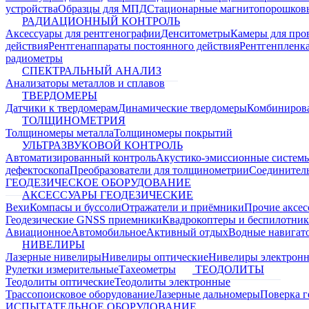
устройства
Образцы для МПД
Стационарные магнитопорошков
РАДИАЦИОННЫЙ КОНТРОЛЬ
Аксессуары для рентгенографии
Денситометры
Камеры для про
действия
Рентгенаппараты постоянного действия
Рентгенпленк
радиометры
СПЕКТРАЛЬНЫЙ АНАЛИЗ
Анализаторы металлов и сплавов
ТВЕРДОМЕРЫ
Датчики к твердомерам
Динамические твердомеры
Комбиниров
ТОЛЩИНОМЕТРИЯ
Толщиномеры металла
Толщиномеры покрытий
УЛЬТРАЗВУКОВОЙ КОНТРОЛЬ
Автоматизированный контроль
Акустико-эмиссионные систем
дефектоскопа
Преобразователи для толщинометрии
Соединител
ГЕОДЕЗИЧЕСКОЕ ОБОРУДОВАНИЕ
АКСЕССУАРЫ ГЕОДЕЗИЧЕСКИЕ
Вехи
Компасы и буссоли
Отражатели и приёмники
Прочие аксес
Геодезические GNSS приемники
Квадрокоптеры и беспилотни
Авиационное
Автомобильное
Активный отдых
Водные навига
НИВЕЛИРЫ
Лазерные нивелиры
Нивелиры оптические
Нивелиры электрон
Рулетки измерительные
Тахеометры
ТЕОДОЛИТЫ
Теодолиты оптические
Теодолиты электронные
Трассопоисковое оборудование
Лазерные дальномеры
Поверка г
ИСПЫТАТЕЛЬНОЕ ОБОРУДОВАНИЕ