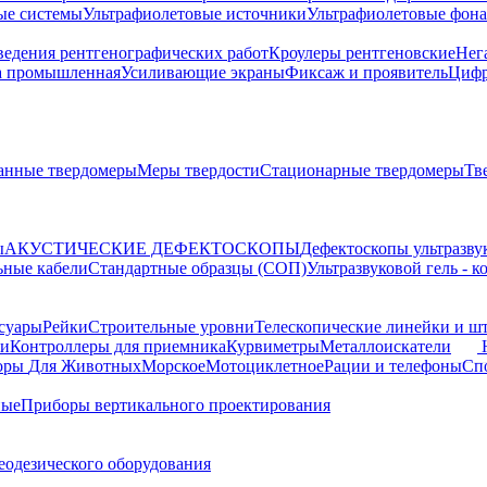
ые системы
Ультрафиолетовые источники
Ультрафиолетовые фон
ведения рентгенографических работ
Кроулеры рентгеновские
Нег
а промышленная
Усиливающие экраны
Фиксаж и проявитель
Цифр
анные твердомеры
Меры твердости
Стационарные твердомеры
Тв
ы
АКУСТИЧЕСКИЕ ДЕФЕКТОСКОПЫ
Дефектоскопы ультразву
ьные кабели
Стандартные образцы (СОП)
Ультразвуковой гель - 
суары
Рейки
Строительные уровни
Телескопические линейки и ш
ки
Контроллеры для приемника
Курвиметры
Металлоискатели
торы
Для Животных
Морское
Мотоциклетное
Рации и телефоны
Сп
ные
Приборы вертикального проектирования
еодезического оборудования