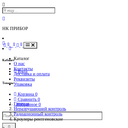
НК ПРИБОР
0
0
0
Каталог
Кабинет
О нас
Контакты
Вход
Доставка и оплата
Реквизиты
Товары
Упаковка
Корзина
0
Сравнить
0
Главная
Избранное
0
Неразрушающий контроль
Радиационный контроль
Кроулеры рентгеновские