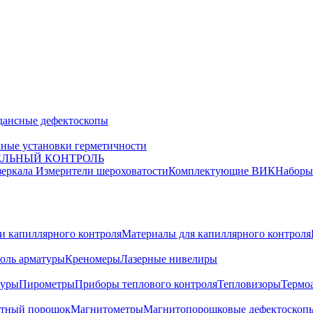
дансные дефектоскопы
ные установки герметичности
ЕЛЬНЫЙ КОНТРОЛЬ
зеркала
Измерители шероховатости
Комплектующие ВИК
Набор
и капиллярного контроля
Материалы для капиллярного контроля
оль арматуры
Креномеры
Лазерные нивелиры
туры
Пирометры
Приборы теплового контроля
Тепловизоры
Термо
тный порошок
Магнитометры
Магнитопорошковые дефектоскоп