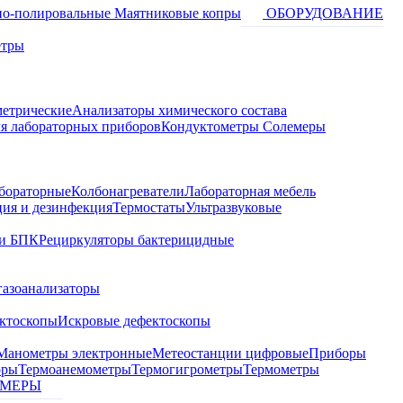
о-полировальные
Маятниковые копры
ОБОРУДОВАНИЕ
етры
метрические
Анализаторы химического состава
я лабораторных приборов
Кондуктометры Солемеры
бораторные
Колбонагреватели
Лабораторная мебель
ция и дезинфекция
Термостаты
Ультразвуковые
и БПК
Рециркуляторы бактерицидные
газоанализаторы
ктоскопы
Искровые дефектоскопы
Манометры электронные
Метеостанции цифровые
Приборы
оры
Термоанемометры
Термогигрометры
Термометры
МЕРЫ