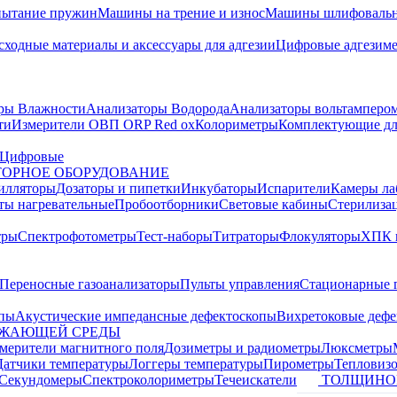
пытание пружин
Машины на трение и износ
Машины шлифовальн
сходные материалы и аксессуары для адгезии
Цифровые адгезим
ры Влажности
Анализаторы Водорода
Анализаторы вольтамперо
ти
Измерители ОВП ORP Red ox
Колориметры
Комплектующие дл
Цифровые
ОРНОЕ ОБОРУДОВАНИЕ
илляторы
Дозаторы и пипетки
Инкубаторы
Испарители
Камеры ла
ты нагревательные
Пробоотборники
Световые кабины
Стерилиза
тры
Спектрофотометры
Тест-наборы
Титраторы
Флокуляторы
ХПК 
Переносные газоанализаторы
Пульты управления
Стационарные 
опы
Акустические импедансные дефектоскопы
Вихретоковые дефе
УЖАЮЩЕЙ СРЕДЫ
змерители магнитного поля
Дозиметры и радиометры
Люксметры
Датчики температуры
Логгеры температуры
Пирометры
Тепловиз
Секундомеры
Спектроколориметры
Течеискатели
ТОЛЩИНО