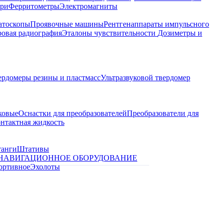
ари
Ферритометры
Электромагниты
атоскопы
Проявочные машины
Рентгенаппараты импульсного
овая радиография
Эталоны чувствительности
Дозиметры и
ердомеры резины и пластмасс
Ультразвуковой твердомер
ковые
Оснастки для преобразователей
Преобразователи для
контактная жидкость
танги
Штативы
НАВИГАЦИОННОЕ ОБОРУДОВАНИЕ
ортивное
Эхолоты