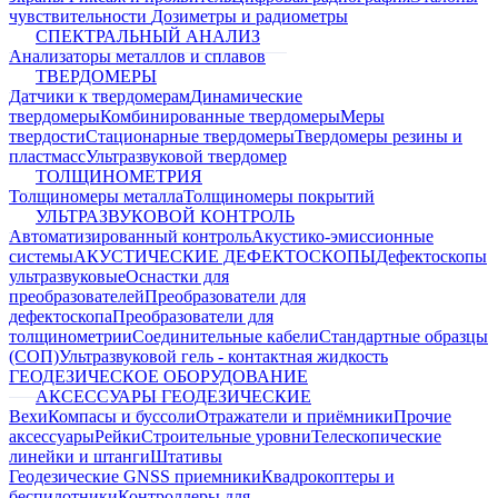
чувствительности
Дозиметры и радиометры
СПЕКТРАЛЬНЫЙ АНАЛИЗ
Анализаторы металлов и сплавов
ТВЕРДОМЕРЫ
Датчики к твердомерам
Динамические
твердомеры
Комбинированные твердомеры
Меры
твердости
Стационарные твердомеры
Твердомеры резины и
пластмасс
Ультразвуковой твердомер
ТОЛЩИНОМЕТРИЯ
Толщиномеры металла
Толщиномеры покрытий
УЛЬТРАЗВУКОВОЙ КОНТРОЛЬ
Автоматизированный контроль
Акустико-эмиссионные
системы
АКУСТИЧЕСКИЕ ДЕФЕКТОСКОПЫ
Дефектоскопы
ультразвуковые
Оснастки для
преобразователей
Преобразователи для
дефектоскопа
Преобразователи для
толщинометрии
Соединительные кабели
Стандартные образцы
(СОП)
Ультразвуковой гель - контактная жидкость
ГЕОДЕЗИЧЕСКОЕ ОБОРУДОВАНИЕ
АКСЕССУАРЫ ГЕОДЕЗИЧЕСКИЕ
Вехи
Компасы и буссоли
Отражатели и приёмники
Прочие
аксессуары
Рейки
Строительные уровни
Телескопические
линейки и штанги
Штативы
Геодезические GNSS приемники
Квадрокоптеры и
беспилотники
Контроллеры для