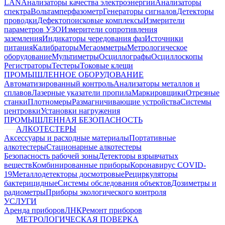
LAN
Анализаторы качества электроэнергии
Анализаторы
спектра
Вольтамперфазометр
Генераторы сигналов
Детекторы
проводки
Дефектопоисковые комплексы
Измерители
параметров УЗО
Измерители сопротивления
заземления
Индикаторы чередования фаз
Источники
питания
Калибраторы
Мегаомметры
Метрологическое
оборудование
Мультиметры
Осциллографы
Осциллоскопы
Регистраторы
Тестеры
Токовые клещи
ПРОМЫШЛЕННОЕ ОБОРУДОВАНИЕ
Автоматизированный контроль
Анализаторы металлов и
сплавов
Лазерные указатели пропила
Маркировщики
Отрезные
станки
Плотномеры
Размагничивающие устройства
Системы
центровки
Установки нагружения
ПРОМЫШЛЕННАЯ БЕЗОПАСНОСТЬ
АЛКОТЕСТЕРЫ
Аксессуары и расходные материалы
Портативные
алкотестеры
Стационарные алкотестеры
Безопасность рабочей зоны
Детекторы взрывчатых
веществ
Комбинированные приборы
Коронавирус COVID-
19
Металлодетекторы досмотровые
Рециркуляторы
бактерицидные
Системы обследования объектов
Дозиметры и
радиометры
Приборы экологического контроля
УСЛУГИ
Аренда приборов
ЛНК
Ремонт приборов
МЕТРОЛОГИЧЕСКАЯ ПОВЕРКА