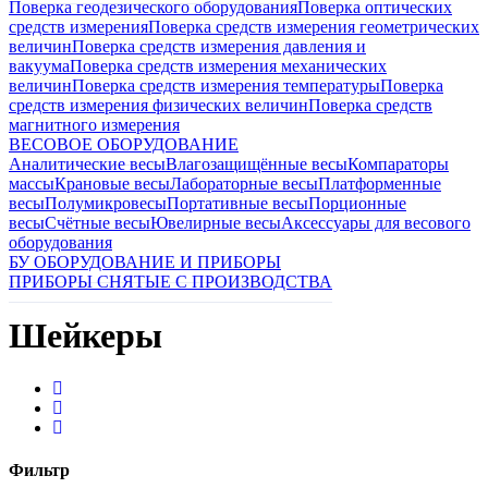
Поверка геодезического оборудования
Поверка оптических
средств измерения
Поверка средств измерения геометрических
величин
Поверка средств измерения давления и
вакуума
Поверка средств измерения механических
величин
Поверка средств измерения температуры
Поверка
средств измерения физических величин
Поверка средств
магнитного измерения
ВЕСОВОЕ ОБОРУДОВАНИЕ
Аналитические весы
Влагозащищённые весы
Компараторы
массы
Крановые весы
Лабораторные весы
Платформенные
весы
Полумикровесы
Портативные весы
Порционные
весы
Счётные весы
Ювелирные весы
Аксессуары для весового
оборудования
БУ ОБОРУДОВАНИЕ И ПРИБОРЫ
ПРИБОРЫ СНЯТЫЕ С ПРОИЗВОДСТВА
Шейкеры
Фильтр