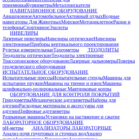
приемника
Курвиметры
Металлоискатели
НАВИГАЦИОННОЕ ОБОРУДОВАНИЕ
Авиационное
Автомобильное
Активный отдых
Водные
навигаторы
Для Животных
Морское
Мотоциклетное
Рации и
телефоны
Спортивное
Эхолоты
НИВЕЛИРЫ
Лазерные нивелиры
Нивелиры оптические
Нивелиры
электронные
Приборы вертикального проектирования
Рулетки измерительные
Тахеометры
ТЕОДОЛИТЫ
Теодолиты оптические
Теодолиты электронные
Трассопоисковое оборудование
Лазерные дальномеры
Поверка
геодезического оборудования
ИСПЫТАТЕЛЬНОЕ ОБОРУДОВАНИЕ
Испытательные прессы
Испытательные стенды
Машины для
испытание пружин
Машины на трение и износ
Машины
шлифовально-полировальные
Маятниковые копры
ОБОРУДОВАНИЕ ДЛЯ КОНТРОЛЯ ПОКРЫТИЙ
Гриндометры
Механические адгезиметры
Наборы для
адгезии
Расходные материалы и аксессуары для
адгезии
Цифровые адгезиметры
Разрывные машины
Установки на растяжение и сжатие
ЛАБОРАТОРНОЕ ОБОРУДОВАНИЕ
pH-метры
АНАЛИЗАТОРЫ ЛАБОРАТОРНЫЕ
Анализ почв грунтовых и сточных вод
Анализ