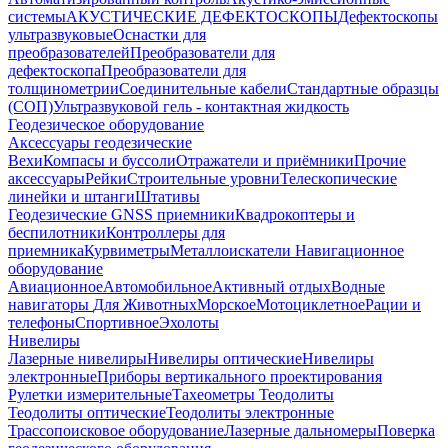
системы
АКУСТИЧЕСКИЕ ДЕФЕКТОСКОПЫ
Дефектоскопы
ультразвуковые
Оснастки для
преобразователей
Преобразователи для
дефектоскопа
Преобразователи для
толщинометрии
Соединительные кабели
Стандартные образцы
(СОП)
Ультразвуковой гель - контактная жидкость
Геодезическое оборудование
Аксессуары геодезические
Вехи
Компасы и буссоли
Отражатели и приёмники
Прочие
аксессуары
Рейки
Строительные уровни
Телескопические
линейки и штанги
Штативы
Геодезические GNSS приемники
Квадрокоптеры и
беспилотники
Контроллеры для
приемника
Курвиметры
Металлоискатели
Навигационное
оборудование
Авиационное
Автомобильное
Активный отдых
Водные
навигаторы
Для Животных
Морское
Мотоциклетное
Рации и
телефоны
Спортивное
Эхолоты
Нивелиры
Лазерные нивелиры
Нивелиры оптические
Нивелиры
электронные
Приборы вертикального проектирования
Рулетки измерительные
Тахеометры
Теодолиты
Теодолиты оптические
Теодолиты электронные
Трассопоисковое оборудование
Лазерные дальномеры
Поверка