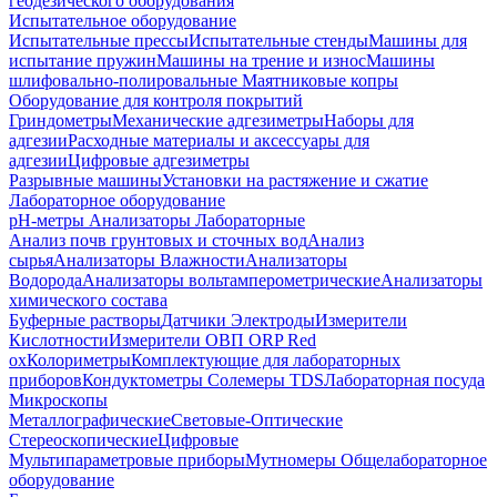
геодезического оборудования
Испытательное оборудование
Испытательные прессы
Испытательные стенды
Машины для
испытание пружин
Машины на трение и износ
Машины
шлифовально-полировальные
Маятниковые копры
Оборудование для контроля покрытий
Гриндометры
Механические адгезиметры
Наборы для
адгезии
Расходные материалы и аксессуары для
адгезии
Цифровые адгезиметры
Разрывные машины
Установки на растяжение и сжатие
Лабораторное оборудование
pH-метры
Анализаторы Лабораторные
Анализ почв грунтовых и сточных вод
Анализ
сырья
Анализаторы Влажности
Анализаторы
Водорода
Анализаторы вольтамперометрические
Анализаторы
химического состава
Буферные растворы
Датчики Электроды
Измерители
Кислотности
Измерители ОВП ORP Red
ox
Колориметры
Комплектующие для лабораторных
приборов
Кондуктометры Солемеры TDS
Лабораторная посуда
Микроскопы
Металлографические
Световые-Оптические
Стереоскопические
Цифровые
Мультипараметровые приборы
Мутномеры
Общелабораторное
оборудование