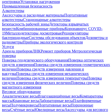
центровки
Установки нагружения
Промышленная безопасность
Алкотестеры
Аксессуары и расходные материалы
Портативные
алкотестеры
Стационарные алкотестеры
Безопасность рабочей зоны
Детекторы взрывчатых
веществ
Комбинированные приборы
Коронавирус COVID-
19
Металлодетекторы досмотровые
Рециркуляторы
бактерицидные
Системы обследования объектов
Дозиметры и
радиометры
Приборы экологического контроля
Услуги
Аренда приборов
ЛНК
Ремонт приборов
Метрологическая
поверка
Поверка геодезического оборудования
Поверка оптических
средств измерения
Поверка средств измерения геометрических
величин
Поверка средств измерения давления и
вакуума
Поверка средств измерения механических
величин
Поверка средств измерения температуры
Поверка
средств измерения физических величин
Поверка средств
магнитного измерения
Весовое оборудование
Аналитические весы
Влагозащищённые весы
Компараторы
массы
Крановые весы
Лабораторные весы
Платформенные
весы
Полумикровесы
Портативные весы
Порционные
весы
Счётные весы
Ювелирные весы
Аксессуары для весового