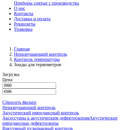
Приборы снятые с производства
О нас
Контакты
Доставка и оплата
Реквизиты
Упаковка
Главная
Неразрушающий контроль
Контроль температуры
Зонды для термометров
Загрузка
Цена
Сбросить фильтр
Неразрушающий контроль
Акустический импедансный контроль
Аксессуары к акустическим дефектоскопам
Акустические
импедансные дефектоскопы
Вакуумный пузырьковый контроль