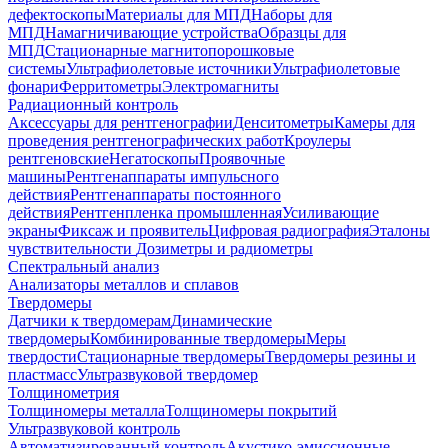
дефектоскопы
Материалы для МПД
Наборы для
МПД
Намагничивающие устройства
Образцы для
МПД
Стационарные магнитопорошковые
системы
Ультрафиолетовые источники
Ультрафиолетовые
фонари
Ферритометры
Электромагниты
Радиационный контроль
Аксессуары для рентгенографии
Денситометры
Камеры для
проведения рентгенографических работ
Кроулеры
рентгеновские
Негатоскопы
Проявочные
машины
Рентгенаппараты импульсного
действия
Рентгенаппараты постоянного
действия
Рентгенпленка промышленная
Усиливающие
экраны
Фиксаж и проявитель
Цифровая радиография
Эталоны
чувствительности
Дозиметры и радиометры
Спектральный анализ
Анализаторы металлов и сплавов
Твердомеры
Датчики к твердомерам
Динамические
твердомеры
Комбинированные твердомеры
Меры
твердости
Стационарные твердомеры
Твердомеры резины и
пластмасс
Ультразвуковой твердомер
Толщинометрия
Толщиномеры металла
Толщиномеры покрытий
Ультразвуковой контроль
Автоматизированный контроль
Акустико-эмиссионные