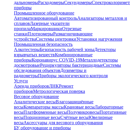
дальномеры
Расходомеры
Секундомеры
Спектроколориме
приборы
Промышленное оборудование
Автоматизированный контроль
Анализаторы металлов и
сплавов
Лазерные указатели
пропила
Маркировщики
Отрезные
станки
Плотномеры
Размагничивающие
устройства
Системы центровки
Установки нагружения
Промышленная безопасность
Алкотестеры
Безопасность рабочей зоны
Детекторы
взрывчатых веществ
Комбинированные
приборы
Коронавирус COVID-19
Металлодетекторы
досмотровые
Рециркуляторы бактерицидные
Системы
обследования объектов
Дозиметры и
радиометры
Приборы экологического контроля
Услуги
Аренда приборов
ЛНК
Ремонт
приборов
Метрологическая поверка
Весовое оборудование
Аналитические весы
Влагозащищённые
весы
Компараторы массы
Крановые весы
Лабораторные
весы
Платформенные весы
Полумикровесы
Портативные
весы
Порционные весы
Счётные весы
Ювелирные
весы
Аксессуары для весового оборудования
БУ оборудование и приборы