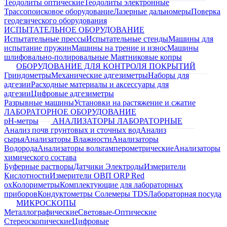
Теодолиты оптические
Теодолиты электронные
Трассопоисковое оборудование
Лазерные дальномеры
Поверка
геодезического оборудования
ИСПЫТАТЕЛЬНОЕ ОБОРУДОВАНИЕ
Испытательные прессы
Испытательные стенды
Машины для
испытание пружин
Машины на трение и износ
Машины
шлифовально-полировальные
Маятниковые копры
ОБОРУДОВАНИЕ ДЛЯ КОНТРОЛЯ ПОКРЫТИЙ
Гриндометры
Механические адгезиметры
Наборы для
адгезии
Расходные материалы и аксессуары для
адгезии
Цифровые адгезиметры
Разрывные машины
Установки на растяжение и сжатие
ЛАБОРАТОРНОЕ ОБОРУДОВАНИЕ
pH-метры
АНАЛИЗАТОРЫ ЛАБОРАТОРНЫЕ
Анализ почв грунтовых и сточных вод
Анализ
сырья
Анализаторы Влажности
Анализаторы
Водорода
Анализаторы вольтамперометрические
Анализаторы
химического состава
Буферные растворы
Датчики Электроды
Измерители
Кислотности
Измерители ОВП ORP Red
ox
Колориметры
Комплектующие для лабораторных
приборов
Кондуктометры Солемеры TDS
Лабораторная посуда
МИКРОСКОПЫ
Металлографические
Световые-Оптические
Стереоскопические
Цифровые