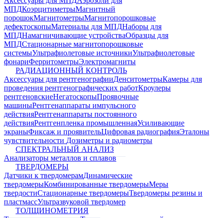
Аксессуары для МПД
Аэрозоли для
МПД
Коэрцитиметры
Магнитный
порошок
Магнитометры
Магнитопорошковые
дефектоскопы
Материалы для МПД
Наборы для
МПД
Намагничивающие устройства
Образцы для
МПД
Стационарные магнитопорошковые
системы
Ультрафиолетовые источники
Ультрафиолетовые
фонари
Ферритометры
Электромагниты
РАДИАЦИОННЫЙ КОНТРОЛЬ
Аксессуары для рентгенографии
Денситометры
Камеры для
проведения рентгенографических работ
Кроулеры
рентгеновские
Негатоскопы
Проявочные
машины
Рентгенаппараты импульсного
действия
Рентгенаппараты постоянного
действия
Рентгенпленка промышленная
Усиливающие
экраны
Фиксаж и проявитель
Цифровая радиография
Эталоны
чувствительности
Дозиметры и радиометры
СПЕКТРАЛЬНЫЙ АНАЛИЗ
Анализаторы металлов и сплавов
ТВЕРДОМЕРЫ
Датчики к твердомерам
Динамические
твердомеры
Комбинированные твердомеры
Меры
твердости
Стационарные твердомеры
Твердомеры резины и
пластмасс
Ультразвуковой твердомер
ТОЛЩИНОМЕТРИЯ