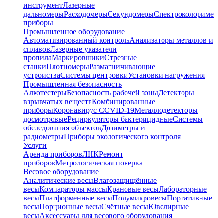
инструмент
Лазерные
дальномеры
Расходомеры
Секундомеры
Спектроколориме
приборы
Промышленное оборудование
Автоматизированный контроль
Анализаторы металлов и
сплавов
Лазерные указатели
пропила
Маркировщики
Отрезные
станки
Плотномеры
Размагничивающие
устройства
Системы центровки
Установки нагружения
Промышленная безопасность
Алкотестеры
Безопасность рабочей зоны
Детекторы
взрывчатых веществ
Комбинированные
приборы
Коронавирус COVID-19
Металлодетекторы
досмотровые
Рециркуляторы бактерицидные
Системы
обследования объектов
Дозиметры и
радиометры
Приборы экологического контроля
Услуги
Аренда приборов
ЛНК
Ремонт
приборов
Метрологическая поверка
Весовое оборудование
Аналитические весы
Влагозащищённые
весы
Компараторы массы
Крановые весы
Лабораторные
весы
Платформенные весы
Полумикровесы
Портативные
весы
Порционные весы
Счётные весы
Ювелирные
весы
Аксессуары для весового оборудования