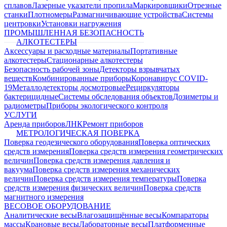
сплавов
Лазерные указатели пропила
Маркировщики
Отрезные
станки
Плотномеры
Размагничивающие устройства
Системы
центровки
Установки нагружения
ПРОМЫШЛЕННАЯ БЕЗОПАСНОСТЬ
АЛКОТЕСТЕРЫ
Аксессуары и расходные материалы
Портативные
алкотестеры
Стационарные алкотестеры
Безопасность рабочей зоны
Детекторы взрывчатых
веществ
Комбинированные приборы
Коронавирус COVID-
19
Металлодетекторы досмотровые
Рециркуляторы
бактерицидные
Системы обследования объектов
Дозиметры и
радиометры
Приборы экологического контроля
УСЛУГИ
Аренда приборов
ЛНК
Ремонт приборов
МЕТРОЛОГИЧЕСКАЯ ПОВЕРКА
Поверка геодезического оборудования
Поверка оптических
средств измерения
Поверка средств измерения геометрических
величин
Поверка средств измерения давления и
вакуума
Поверка средств измерения механических
величин
Поверка средств измерения температуры
Поверка
средств измерения физических величин
Поверка средств
магнитного измерения
ВЕСОВОЕ ОБОРУДОВАНИЕ
Аналитические весы
Влагозащищённые весы
Компараторы
массы
Крановые весы
Лабораторные весы
Платформенные