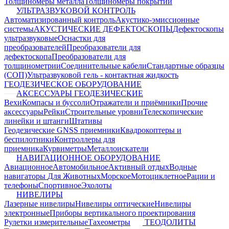
Толщиномеры металла
Толщиномеры покрытий
УЛЬТРАЗВУКОВОЙ КОНТРОЛЬ
Автоматизированный контроль
Акустико-эмиссионные
системы
АКУСТИЧЕСКИЕ ДЕФЕКТОСКОПЫ
Дефектоскопы
ультразвуковые
Оснастки для
преобразователей
Преобразователи для
дефектоскопа
Преобразователи для
толщинометрии
Соединительные кабели
Стандартные образцы
(СОП)
Ультразвуковой гель - контактная жидкость
ГЕОДЕЗИЧЕСКОЕ ОБОРУДОВАНИЕ
АКСЕССУАРЫ ГЕОДЕЗИЧЕСКИЕ
Вехи
Компасы и буссоли
Отражатели и приёмники
Прочие
аксессуары
Рейки
Строительные уровни
Телескопические
линейки и штанги
Штативы
Геодезические GNSS приемники
Квадрокоптеры и
беспилотники
Контроллеры для
приемника
Курвиметры
Металлоискатели
НАВИГАЦИОННОЕ ОБОРУДОВАНИЕ
Авиационное
Автомобильное
Активный отдых
Водные
навигаторы
Для Животных
Морское
Мотоциклетное
Рации и
телефоны
Спортивное
Эхолоты
НИВЕЛИРЫ
Лазерные нивелиры
Нивелиры оптические
Нивелиры
электронные
Приборы вертикального проектирования
Рулетки измерительные
Тахеометры
ТЕОДОЛИТЫ