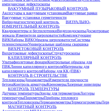
импедансные дефектоскопы
ВАКУУМНЫЙ ПУЗЫРЬКОВЫЙ КОНТРОЛЬ
Аксессуары к вакуумным установкам
Вакуумные рамки
Вакуумные установки герметичности
Вибродиагностический контроль
ВИЗУАЛЬНО-
ИЗМЕРИТЕЛЬНЫЙ КОНТРОЛЬ
Квадрокоптеры и беспилотники
Видеоэндоскопы
Досмотровые
зеркала
Измерители шероховатости
Комплектующие
ВИК
Наборы ВИК
Образцы шероховатости
Системы
телеинспекции
Универсальные шаблоны сварщика
ВИХРЕТОКОВЫЙ КОНТРОЛЬ
Вихретоковые дефектоскопы
Структуроскопы
КАПИЛЛЯРНЫЙ КОНТРОЛЬ
Ультрафиолетовые фонари
Контрольные образцы для
ПВК
Линии капиллярного контроля
Материалы для
капиллярного контроля
Наборы для КК (ПВК)
КОНТРОЛЬ В СТРОИТЕЛЬСТВЕ
Тепловизоры
Динамометры
Измерители прочности
бетона
Контроль арматуры
Креномеры
Лазерные нивелиры
КОНТРОЛЬ ТЕМПЕРАТУРЫ
Датчики температуры
Зонды для термометров
Логгеры
температуры
Пирометры
Приборы теплового
контроля
Тепловизоры
Термоанемометры
Термогигрометры
Терм
МАГНИТНЫЙ КОНТРОЛЬ