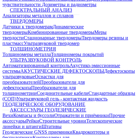
чувствительности
Дозиметры и радиометры
СПЕКТРАЛЬНЫЙ АНАЛИЗ
Анализаторы металлов и сплавов
ТВЕРДОМЕРЫ
Датчики к твердомерам
Динамические
твердомеры
Комбинированные твердомеры
Меры
твердости
Стационарные твердомеры
Твердомеры резины и
пластмасс
Ультразвуковой твердомер
ТОЛЩИНОМЕТРИЯ
Толщиномеры металла
Толщиномеры покрытий
УЛЬТРАЗВУКОВОЙ КОНТРОЛЬ
Автоматизированный контроль
Акустико-эмиссионные
системы
АКУСТИЧЕСКИЕ ДЕФЕКТОСКОПЫ
Дефектоскопы
ультразвуковые
Оснастки для
преобразователей
Преобразователи для
дефектоскопа
Преобразователи для
толщинометрии
Соединительные кабели
Стандартные образцы
(СОП)
Ультразвуковой гель - контактная жидкость
ГЕОДЕЗИЧЕСКОЕ ОБОРУДОВАНИЕ
АКСЕССУАРЫ ГЕОДЕЗИЧЕСКИЕ
Вехи
Компасы и буссоли
Отражатели и приёмники
Прочие
аксессуары
Рейки
Строительные уровни
Телескопические
линейки и штанги
Штативы
Геодезические GNSS приемники
Квадрокоптеры и
беспилотники
Контроллеры для