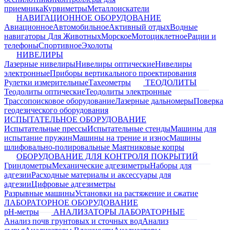
приемника
Курвиметры
Металлоискатели
НАВИГАЦИОННОЕ ОБОРУДОВАНИЕ
Авиационное
Автомобильное
Активный отдых
Водные
навигаторы
Для Животных
Морское
Мотоциклетное
Рации и
телефоны
Спортивное
Эхолоты
НИВЕЛИРЫ
Лазерные нивелиры
Нивелиры оптические
Нивелиры
электронные
Приборы вертикального проектирования
Рулетки измерительные
Тахеометры
ТЕОДОЛИТЫ
Теодолиты оптические
Теодолиты электронные
Трассопоисковое оборудование
Лазерные дальномеры
Поверка
геодезического оборудования
ИСПЫТАТЕЛЬНОЕ ОБОРУДОВАНИЕ
Испытательные прессы
Испытательные стенды
Машины для
испытание пружин
Машины на трение и износ
Машины
шлифовально-полировальные
Маятниковые копры
ОБОРУДОВАНИЕ ДЛЯ КОНТРОЛЯ ПОКРЫТИЙ
Гриндометры
Механические адгезиметры
Наборы для
адгезии
Расходные материалы и аксессуары для
адгезии
Цифровые адгезиметры
Разрывные машины
Установки на растяжение и сжатие
ЛАБОРАТОРНОЕ ОБОРУДОВАНИЕ
pH-метры
АНАЛИЗАТОРЫ ЛАБОРАТОРНЫЕ
Анализ почв грунтовых и сточных вод
Анализ