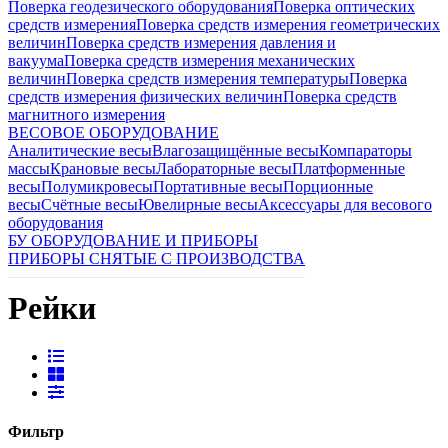
Поверка геодезического оборудования
Поверка оптических
средств измерения
Поверка средств измерения геометрических
величин
Поверка средств измерения давления и
вакуума
Поверка средств измерения механических
величин
Поверка средств измерения температуры
Поверка
средств измерения физических величин
Поверка средств
магнитного измерения
ВЕСОВОЕ ОБОРУДОВАНИЕ
Аналитические весы
Влагозащищённые весы
Компараторы
массы
Крановые весы
Лабораторные весы
Платформенные
весы
Полумикровесы
Портативные весы
Порционные
весы
Счётные весы
Ювелирные весы
Аксессуары для весового
оборудования
БУ ОБОРУДОВАНИЕ И ПРИБОРЫ
ПРИБОРЫ СНЯТЫЕ С ПРОИЗВОДСТВА
Рейки
Фильтр