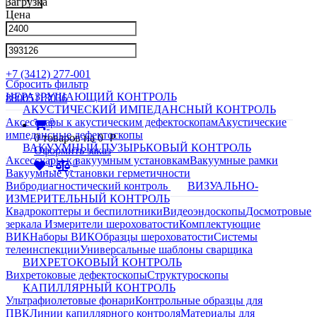
Загрузка
Цена
Написать в Телеграм
info@nkpribor.ru
+7 (3412) 277-001
Сбросить фильтр
НЕРАЗРУШАЮЩИЙ КОНТРОЛЬ
88005118036
АКУСТИЧЕСКИЙ ИМПЕДАНСНЫЙ КОНТРОЛЬ
0
Аксессуары к акустическим дефектоскопам
Акустические
импедансные дефектоскопы
0
товаров на
0
p
ВАКУУМНЫЙ ПУЗЫРЬКОВЫЙ КОНТРОЛЬ
Оформить заказ
Аксессуары к вакуумным установкам
Вакуумные рамки
0
0
Вакуумные установки герметичности
Вибродиагностический контроль
ВИЗУАЛЬНО-
ИЗМЕРИТЕЛЬНЫЙ КОНТРОЛЬ
Квадрокоптеры и беспилотники
Видеоэндоскопы
Досмотровые
зеркала
Измерители шероховатости
Комплектующие
ВИК
Наборы ВИК
Образцы шероховатости
Системы
телеинспекции
Универсальные шаблоны сварщика
ВИХРЕТОКОВЫЙ КОНТРОЛЬ
Вихретоковые дефектоскопы
Структуроскопы
КАПИЛЛЯРНЫЙ КОНТРОЛЬ
Ультрафиолетовые фонари
Контрольные образцы для
ПВК
Линии капиллярного контроля
Материалы для