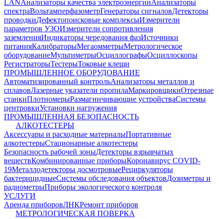
LAN
Анализаторы качества электроэнергии
Анализаторы
спектра
Вольтамперфазометр
Генераторы сигналов
Детекторы
проводки
Дефектопоисковые комплексы
Измерители
параметров УЗО
Измерители сопротивления
заземления
Индикаторы чередования фаз
Источники
питания
Калибраторы
Мегаомметры
Метрологическое
оборудование
Мультиметры
Осциллографы
Осциллоскопы
Регистраторы
Тестеры
Токовые клещи
ПРОМЫШЛЕННОЕ ОБОРУДОВАНИЕ
Автоматизированный контроль
Анализаторы металлов и
сплавов
Лазерные указатели пропила
Маркировщики
Отрезные
станки
Плотномеры
Размагничивающие устройства
Системы
центровки
Установки нагружения
ПРОМЫШЛЕННАЯ БЕЗОПАСНОСТЬ
АЛКОТЕСТЕРЫ
Аксессуары и расходные материалы
Портативные
алкотестеры
Стационарные алкотестеры
Безопасность рабочей зоны
Детекторы взрывчатых
веществ
Комбинированные приборы
Коронавирус COVID-
19
Металлодетекторы досмотровые
Рециркуляторы
бактерицидные
Системы обследования объектов
Дозиметры и
радиометры
Приборы экологического контроля
УСЛУГИ
Аренда приборов
ЛНК
Ремонт приборов
МЕТРОЛОГИЧЕСКАЯ ПОВЕРКА