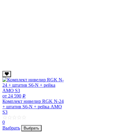
от 24 590
p
Комплект нивелир RGK N-24
+ штатив S6-N + рейка AMO
S3
0
Выбрать
Выбрать