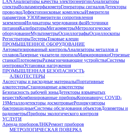
LAN
Анализаторы качества электроэнергии
Анализаторы
спектра
Вольтамперфазометр
Генераторы сигналов
Детекторы
проводки
Дефектопоисковые комплексы
Измерители
параметров УЗО
Измерители сопротивления
заземления
Индикаторы чередования фаз
Источники
питания
Калибраторы
Мегаомметры
Метрологическое
оборудование
Мультиметры
Осциллографы
Осциллоскопы
Регистраторы
Тестеры
Токовые клещи
ПРОМЫШЛЕННОЕ ОБОРУДОВАНИЕ
Автоматизированный контроль
Анализаторы металлов и
сплавов
Лазерные указатели пропила
Маркировщики
Отрезные
станки
Плотномеры
Размагничивающие устройства
Системы
центровки
Установки нагружения
ПРОМЫШЛЕННАЯ БЕЗОПАСНОСТЬ
АЛКОТЕСТЕРЫ
Аксессуары и расходные материалы
Портативные
алкотестеры
Стационарные алкотестеры
Безопасность рабочей зоны
Детекторы взрывчатых
веществ
Комбинированные приборы
Коронавирус COVID-
19
Металлодетекторы досмотровые
Рециркуляторы
бактерицидные
Системы обследования объектов
Дозиметры и
радиометры
Приборы экологического контроля
УСЛУГИ
Аренда приборов
ЛНК
Ремонт приборов
МЕТРОЛОГИЧЕСКАЯ ПОВЕРКА