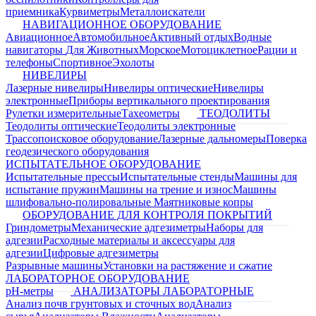
приемника
Курвиметры
Металлоискатели
НАВИГАЦИОННОЕ ОБОРУДОВАНИЕ
Авиационное
Автомобильное
Активный отдых
Водные
навигаторы
Для Животных
Морское
Мотоциклетное
Рации и
телефоны
Спортивное
Эхолоты
НИВЕЛИРЫ
Лазерные нивелиры
Нивелиры оптические
Нивелиры
электронные
Приборы вертикального проектирования
Рулетки измерительные
Тахеометры
ТЕОДОЛИТЫ
Теодолиты оптические
Теодолиты электронные
Трассопоисковое оборудование
Лазерные дальномеры
Поверка
геодезического оборудования
ИСПЫТАТЕЛЬНОЕ ОБОРУДОВАНИЕ
Испытательные прессы
Испытательные стенды
Машины для
испытание пружин
Машины на трение и износ
Машины
шлифовально-полировальные
Маятниковые копры
ОБОРУДОВАНИЕ ДЛЯ КОНТРОЛЯ ПОКРЫТИЙ
Гриндометры
Механические адгезиметры
Наборы для
адгезии
Расходные материалы и аксессуары для
адгезии
Цифровые адгезиметры
Разрывные машины
Установки на растяжение и сжатие
ЛАБОРАТОРНОЕ ОБОРУДОВАНИЕ
pH-метры
АНАЛИЗАТОРЫ ЛАБОРАТОРНЫЕ
Анализ почв грунтовых и сточных вод
Анализ