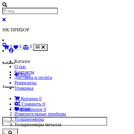
НК ПРИБОР
0
0
0
Каталог
Кабинет
О нас
Контакты
Вход
Доставка и оплата
Реквизиты
Товары
Упаковка
Корзина
0
Сравнить
0
Главная
Избранное
0
Измерительные приборы
Толщиномеры
Толщиномеры металла