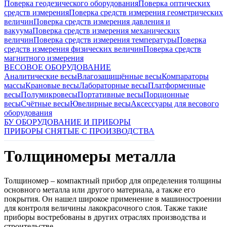
Поверка геодезического оборудования
Поверка оптических
средств измерения
Поверка средств измерения геометрических
величин
Поверка средств измерения давления и
вакуума
Поверка средств измерения механических
величин
Поверка средств измерения температуры
Поверка
средств измерения физических величин
Поверка средств
магнитного измерения
ВЕСОВОЕ ОБОРУДОВАНИЕ
Аналитические весы
Влагозащищённые весы
Компараторы
массы
Крановые весы
Лабораторные весы
Платформенные
весы
Полумикровесы
Портативные весы
Порционные
весы
Счётные весы
Ювелирные весы
Аксессуары для весового
оборудования
БУ ОБОРУДОВАНИЕ И ПРИБОРЫ
ПРИБОРЫ СНЯТЫЕ С ПРОИЗВОДСТВА
Толщиномеры металла
Толщиномер – компактный прибор для определения толщины
основного металла или другого материала, а также его
покрытия. Он нашел широкое применение в машиностроении
для контроля величины лакокрасочного слоя. Также такие
приборы востребованы в других отраслях производства и
строительстве.