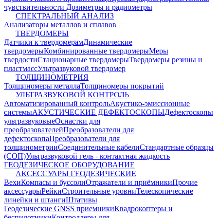
чувствительности
Дозиметры и радиометры
СПЕКТРАЛЬНЫЙ АНАЛИЗ
Анализаторы металлов и сплавов
ТВЕРДОМЕРЫ
Датчики к твердомерам
Динамические
твердомеры
Комбинированные твердомеры
Меры
твердости
Стационарные твердомеры
Твердомеры резины и
пластмасс
Ультразвуковой твердомер
ТОЛЩИНОМЕТРИЯ
Толщиномеры металла
Толщиномеры покрытий
УЛЬТРАЗВУКОВОЙ КОНТРОЛЬ
Автоматизированный контроль
Акустико-эмиссионные
системы
АКУСТИЧЕСКИЕ ДЕФЕКТОСКОПЫ
Дефектоскопы
ультразвуковые
Оснастки для
преобразователей
Преобразователи для
дефектоскопа
Преобразователи для
толщинометрии
Соединительные кабели
Стандартные образцы
(СОП)
Ультразвуковой гель - контактная жидкость
ГЕОДЕЗИЧЕСКОЕ ОБОРУДОВАНИЕ
АКСЕССУАРЫ ГЕОДЕЗИЧЕСКИЕ
Вехи
Компасы и буссоли
Отражатели и приёмники
Прочие
аксессуары
Рейки
Строительные уровни
Телескопические
линейки и штанги
Штативы
Геодезические GNSS приемники
Квадрокоптеры и
беспилотники
Контроллеры для