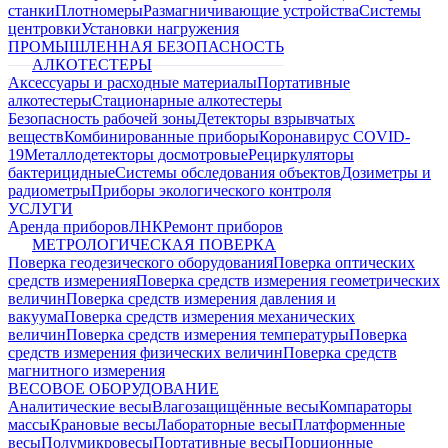
станки
Плотномеры
Размагничивающие устройства
Системы
центровки
Установки нагружения
ПРОМЫШЛЕННАЯ БЕЗОПАСНОСТЬ
АЛКОТЕСТЕРЫ
Аксессуары и расходные материалы
Портативные
алкотестеры
Стационарные алкотестеры
Безопасность рабочей зоны
Детекторы взрывчатых
веществ
Комбинированные приборы
Коронавирус COVID-
19
Металлодетекторы досмотровые
Рециркуляторы
бактерицидные
Системы обследования объектов
Дозиметры и
радиометры
Приборы экологического контроля
УСЛУГИ
Аренда приборов
ЛНК
Ремонт приборов
МЕТРОЛОГИЧЕСКАЯ ПОВЕРКА
Поверка геодезического оборудования
Поверка оптических
средств измерения
Поверка средств измерения геометрических
величин
Поверка средств измерения давления и
вакуума
Поверка средств измерения механических
величин
Поверка средств измерения температуры
Поверка
средств измерения физических величин
Поверка средств
магнитного измерения
ВЕСОВОЕ ОБОРУДОВАНИЕ
Аналитические весы
Влагозащищённые весы
Компараторы
массы
Крановые весы
Лабораторные весы
Платформенные
весы
Полумикровесы
Портативные весы
Порционные