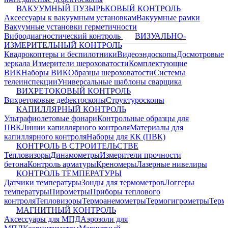
ВАКУУМНЫЙ ПУЗЫРЬКОВЫЙ КОНТРОЛЬ
Аксессуары к вакуумным установкам
Вакуумные рамки
Вакуумные установки герметичности
Вибродиагностический контроль
ВИЗУАЛЬНО-
ИЗМЕРИТЕЛЬНЫЙ КОНТРОЛЬ
Квадрокоптеры и беспилотники
Видеоэндоскопы
Досмотровые
зеркала
Измерители шероховатости
Комплектующие
ВИК
Наборы ВИК
Образцы шероховатости
Системы
телеинспекции
Универсальные шаблоны сварщика
ВИХРЕТОКОВЫЙ КОНТРОЛЬ
Вихретоковые дефектоскопы
Структуроскопы
КАПИЛЛЯРНЫЙ КОНТРОЛЬ
Ультрафиолетовые фонари
Контрольные образцы для
ПВК
Линии капиллярного контроля
Материалы для
капиллярного контроля
Наборы для КК (ПВК)
КОНТРОЛЬ В СТРОИТЕЛЬСТВЕ
Тепловизоры
Динамометры
Измерители прочности
бетона
Контроль арматуры
Креномеры
Лазерные нивелиры
КОНТРОЛЬ ТЕМПЕРАТУРЫ
Датчики температуры
Зонды для термометров
Логгеры
температуры
Пирометры
Приборы теплового
контроля
Тепловизоры
Термоанемометры
Термогигрометры
Терм
МАГНИТНЫЙ КОНТРОЛЬ
Аксессуары для МПД
Аэрозоли для