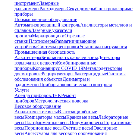
инструмент
Лазерные
дальномеры
Расходомеры
Секундомеры
Спектроколориме
приборы
Промышленное оборудование
Автоматизированный контроль
Анализаторы металлов и
сплавов
Лазерные указатели
пропила
Маркировщики
Отрезные
станки
Плотномеры
Размагничивающие
устройства
Системы центровки
Установки нагружения
Промышленная безопасность
Алкотестеры
Безопасность рабочей зоны
Детекторы
взрывчатых веществ
Комбинированные
приборы
Коронавирус COVID-19
Металлодетекторы
досмотровые
Рециркуляторы бактерицидные
Системы
обследования объектов
Дозиметры и
радиометры
Приборы экологического контроля
Услуги
Аренда приборов
ЛНК
Ремонт
приборов
Метрологическая поверка
Весовое оборудование
Аналитические весы
Влагозащищённые
весы
Компараторы массы
Крановые весы
Лабораторные
весы
Платформенные весы
Полумикровесы
Портативные
весы
Порционные весы
Счётные весы
Ювелирные
весы
Аксессуары для весового оборудования