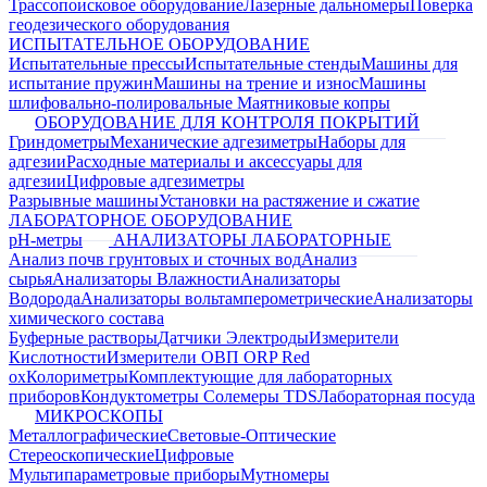
Трассопоисковое оборудование
Лазерные дальномеры
Поверка
геодезического оборудования
ИСПЫТАТЕЛЬНОЕ ОБОРУДОВАНИЕ
Испытательные прессы
Испытательные стенды
Машины для
испытание пружин
Машины на трение и износ
Машины
шлифовально-полировальные
Маятниковые копры
ОБОРУДОВАНИЕ ДЛЯ КОНТРОЛЯ ПОКРЫТИЙ
Гриндометры
Механические адгезиметры
Наборы для
адгезии
Расходные материалы и аксессуары для
адгезии
Цифровые адгезиметры
Разрывные машины
Установки на растяжение и сжатие
ЛАБОРАТОРНОЕ ОБОРУДОВАНИЕ
pH-метры
АНАЛИЗАТОРЫ ЛАБОРАТОРНЫЕ
Анализ почв грунтовых и сточных вод
Анализ
сырья
Анализаторы Влажности
Анализаторы
Водорода
Анализаторы вольтамперометрические
Анализаторы
химического состава
Буферные растворы
Датчики Электроды
Измерители
Кислотности
Измерители ОВП ORP Red
ox
Колориметры
Комплектующие для лабораторных
приборов
Кондуктометры Солемеры TDS
Лабораторная посуда
МИКРОСКОПЫ
Металлографические
Световые-Оптические
Стереоскопические
Цифровые
Мультипараметровые приборы
Мутномеры