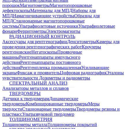
МПД
Коэрцитиметры
Магнитный
порошок
Магнитометры
Магнитопорошковые
дефектоскопы
Материалы для МПД
Наборы для
МПД
Намагничивающие устройства
Образцы для
МПД
Стационарные магнитопорошковые
системы
Ультрафиолетовые источники
Ультрафиолетовые
фонари
Ферритометры
Электромагниты
РАДИАЦИОННЫЙ КОНТРОЛЬ
Аксессуары для рентгенографии
Денситометры
Камеры для
проведения рентгенографических работ
Кроулеры
рентгеновские
Негатоскопы
Проявочные
машины
Рентгенаппараты импульсного
действия
Рентгенаппараты постоянного
действия
Рентгенпленка промышленная
Усиливающие
экраны
Фиксаж и проявитель
Цифровая радиография
Эталоны
чувствительности
Дозиметры и радиометры
СПЕКТРАЛЬНЫЙ АНАЛИЗ
Анализаторы металлов и сплавов
ТВЕРДОМЕРЫ
Датчики к твердомерам
Динамические
твердомеры
Комбинированные твердомеры
Меры
твердости
Стационарные твердомеры
Твердомеры резины и
пластмасс
Ультразвуковой твердомер
ТОЛЩИНОМЕТРИЯ
Толщиномеры металла
Толщиномеры покрытий