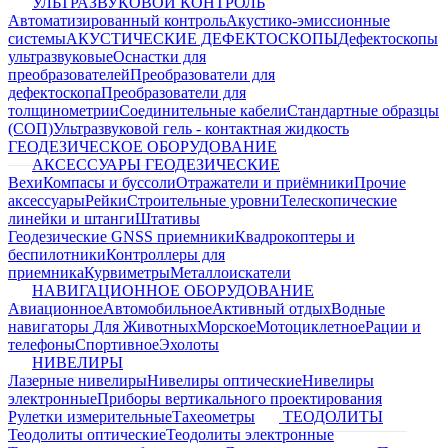
УЛЬТРАЗВУКОВОЙ КОНТРОЛЬ
Автоматизированный контроль
Акустико-эмиссионные
системы
АКУСТИЧЕСКИЕ ДЕФЕКТОСКОПЫ
Дефектоскопы
ультразвуковые
Оснастки для
преобразователей
Преобразователи для
дефектоскопа
Преобразователи для
толщинометрии
Соединительные кабели
Стандартные образцы
(СОП)
Ультразвуковой гель - контактная жидкость
ГЕОДЕЗИЧЕСКОЕ ОБОРУДОВАНИЕ
АКСЕССУАРЫ ГЕОДЕЗИЧЕСКИЕ
Вехи
Компасы и буссоли
Отражатели и приёмники
Прочие
аксессуары
Рейки
Строительные уровни
Телескопические
линейки и штанги
Штативы
Геодезические GNSS приемники
Квадрокоптеры и
беспилотники
Контроллеры для
приемника
Курвиметры
Металлоискатели
НАВИГАЦИОННОЕ ОБОРУДОВАНИЕ
Авиационное
Автомобильное
Активный отдых
Водные
навигаторы
Для Животных
Морское
Мотоциклетное
Рации и
телефоны
Спортивное
Эхолоты
НИВЕЛИРЫ
Лазерные нивелиры
Нивелиры оптические
Нивелиры
электронные
Приборы вертикального проектирования
Рулетки измерительные
Тахеометры
ТЕОДОЛИТЫ
Теодолиты оптические
Теодолиты электронные